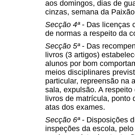
aos domingos, dias de guar
cinzas, semana da Paixão 
Secção 4ª
- Das licenças 
de normas a respeito da c
Secção 5ª
- Das recompens
livros (3 artigos) estabe
alunos por bom comportam
meios disciplinares previ
particular, repreensão na 
sala, expulsão. A respeit
livros de matrícula, ponto d
atas dos exames.
Secção 6ª
- Disposições di
inspeções da escola, pel