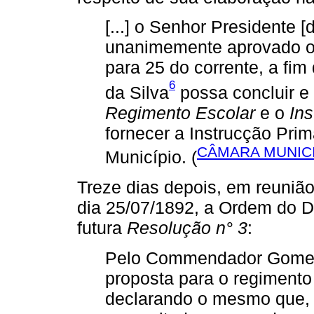
[...] o Senhor Presidente 
unanimemente aprovado o
para 25 do corrente, a f
6
da Silva
possa concluir e 
Regimento Escolar
e o
Ins
fornecer a Instrucção Pri
CÂMARA MUNICI
Município. (
Treze dias depois, em reuniã
dia 25/07/1892, a Ordem do Di
futura
Resolução n° 3
:
Pelo Commendador Gomes 
proposta para o regimento
declarando o mesmo que, 