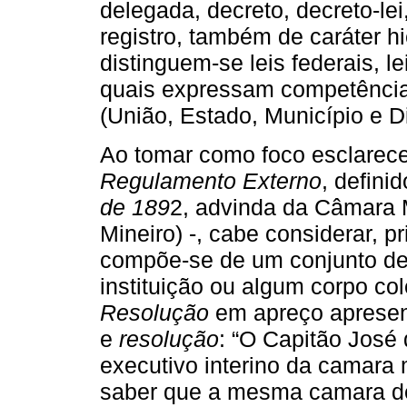
delegada, decreto, decreto-lei
registro, também de caráter h
distinguem-se leis federais, le
quais expressam competência
(União, Estado, Município e Di
Ao tomar como foco esclarece
Regulamento Externo
, defini
de 189
2, advinda da Câmara M
Mineiro) -, cabe considerar, 
compõe-se de um conjunto de
instituição ou algum corpo co
Resolução
em apreço apresen
e
resolução
: “O Capitão José 
executivo interino da camara 
saber que a mesma camara d