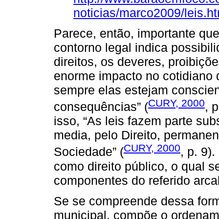
noticias/marco2009/leis.h
Parece, então, importante qu
contorno legal indica possibil
direitos, os deveres, proibiçõ
enorme impacto no cotidian
sempre elas estejam conscien
CURY, 2000
consequências” (
, 
isso, “As leis fazem parte su
media, pelo Direito, permanen
CURY, 2000
Sociedade” (
, p. 9)
como direito público, o qual s
componentes do referido arcab
Se se compreende dessa form
municipal, compõe o ordename