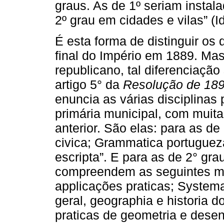
graus. As de 1º seriam instala
2º grau em cidades e vilas” (I
É esta forma de distinguir os 
final do Império em 1889. Mas
republicano, tal diferenciaçã
artigo 5° da
Resolução de 18
enuncia as várias disciplinas
primária municipal, com muit
anterior. São elas: para as de 
civica; Grammatica portugueza
escripta”. E para as de 2° gr
compreendem as seguintes mat
applicações praticas; System
geral, geographia e historia d
praticas de geometria e desen