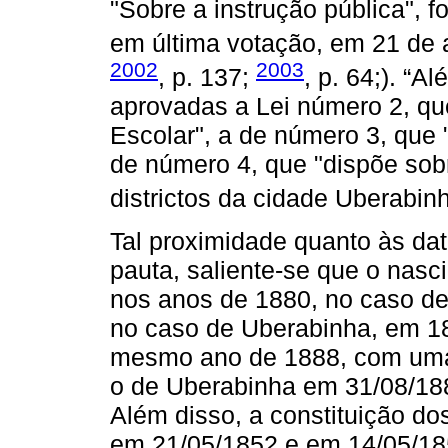
"Sobre a instrução pública", 
em última votação, em 21 de abr
2002
2003
, p. 137;
, p. 64;). “A
aprovadas a Lei número 2, qu
Escolar", a de número 3, que 
de número 4, que "dispõe sobr
districtos da cidade Uberabinh
Tal proximidade quanto às dat
pauta, saliente-se que o nas
nos anos de 1880, no caso de
no caso de Uberabinha, em 18
mesmo ano de 1888, com uma d
o de Uberabinha em 31/08/188
Além disso, a constituição do
em 21/05/1852 e em 14/05/18