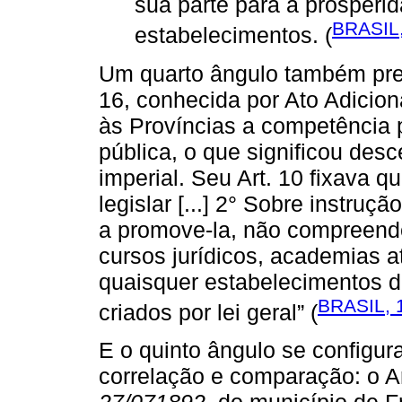
sua parte para a prosperi
BRASIL
estabelecimentos. (
Um quarto ângulo também preci
16, conhecida por Ato Adicion
às Províncias a competência p
pública, o que significou des
imperial. Seu Art. 10 fixava
legislar [...] 2° Sobre instruç
a promove-la, não compreend
cursos jurídicos, academias a
quaisquer estabelecimentos de
BRASIL, 
criados por lei geral” (
E o quinto ângulo se configu
correlação e comparação: o Ar