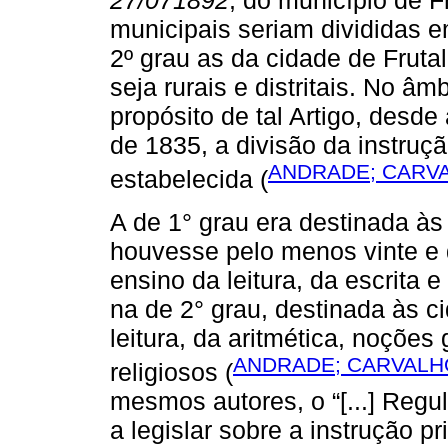
27/071892
, do município de F
municipais seriam divididas 
2º grau as da cidade de Frutal
seja rurais e distritais. No â
propósito de tal Artigo, desde
de 1835, a divisão da instruç
ANDRADE; CARVA
estabelecida (
A de 1° grau era destinada à
houvesse pelo menos vinte e q
ensino da leitura, da escrita 
na de 2° grau, destinada às ci
leitura, da aritmética, noções
ANDRADE; CARVALHO
religiosos (
mesmos autores, o “[...] Regul
a legislar sobre a instrução p