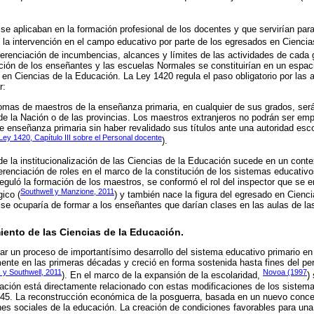
e aplicaban en la formación profesional de los docentes y que servirían para j
 la intervención en el campo educativo por parte de los egresados en Ciencia
iferenciación de incumbencias, alcances y límites de las actividades de cada 
ión de los enseñantes y las escuelas Normales se constituirían en un espaci
 en Ciencias de la Educación. La Ley 1420 regula el paso obligatorio por las 
r:
plomas de maestros de la enseñanza primaria, en cualquier de sus grados, ser
e la Nación o de las provincias. Los maestros extranjeros no podrán ser emp
e enseñanza primaria sin haber revalidado sus títulos ante una autoridad esco
Ley 1420, Capítulo III sobre el Personal docente
).
de la institucionalización de las Ciencias de la Educación sucede en un cont
ferenciación de roles en el marco de la constitución de los sistemas educativo
uló la formación de los maestros, se conformó el rol del inspector que se e
Southwell y Manzione, 2011
gico (
) y también nace la figura del egresado en Cienc
 se ocuparía de formar a los enseñantes que darían clases en las aulas de la
miento de las Ciencias de la Educación.
ar un proceso de importantísimo desarrollo del sistema educativo primario en 
ente en las primeras décadas y creció en forma sostenida hasta fines del pe
 y Southwell, 2011
Novoa (1997
). En el marco de la expansión de la escolaridad,
)
cación está directamente relacionado con estas modificaciones de los siste
45. La reconstrucción económica de la posguerra, basada en un nuevo concep
es sociales de la educación. La creación de condiciones favorables para un