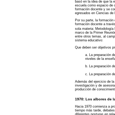
basó en la idea de que la 
escuela como espacio de c
formación docente y se con
egresados en Ciencias de 
Por su parte, la formación
formación docente a través
sola materia: Metodología
marco de la Primer Reunión
entre otros temas, al camp
sistema educativo:
Que deben ser objetivos pr
a. La preparación d
niveles de la enseñ
b. La preparación d
c. La preparación d
Además del ejercicio de la
investigación y de asesora
producción de conocimiento
1970: Los albores de l
Hacia 1970 comienza a pro
tiempo más tarde, debates 
diferentes posturas en rel