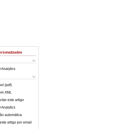
ersonalizados
 Analytics
ol (pdf)
 em XML
itar este artigo
 Analytics
ão automática
este artigo por email