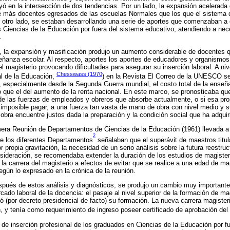
yó en la intersección de dos tendencias. Por un lado, la expansión acelerada
 de más docentes egresados de las escuelas Normales que los que el sistema
 otro lado, se estaban desarrollando una serie de aportes que comenzaban a c
as Ciencias de la Educación por fuera del sistema educativo, atendiendo a ne
.
o, la expansión y masificación produjo un aumento considerable de docentes 
eñanza escolar. Al respecto, aportes los aportes de educadores y organismos
magisterio provocando dificultades para asegurar su inserción laboral. A nive
Chesswass (1970
al de la Educación,
) en la Revista El Correo de la UNESCO s
, especialmente desde la Segunda Guerra mundial, el costo total de la ense
 que el del aumento de la renta nacional. En este marco, se pronosticaba qu
 de las fuerzas de empleados y obreros que absorbe actualmente, o si esa p
o imposible pagar, a una fuerza tan vasta de mano de obra con nivel medio y s
bra encuentre justos dada la preparación y la condición social que ha adquiri
imera Reunión de Departamentos de Ciencias de la Educación (1961) llevada a
2
de los diferentes Departamentos
señalaban que el superávit de maestros titul
 propia gravitación, la necesidad de un serio análisis sobre la futura reestruc
sideración, se recomendaba extender la duración de los estudios de magisterio
 la carrera del magisterio a efectos de evitar que se realice a una edad de m
egún lo expresado en la crónica de la reunión.
pués de estos análisis y diagnósticos, se produjo un cambio muy importante e
rcado laboral de la docencia: el pasaje al nivel superior de la formación de ma
zó (por decreto presidencial de facto) su formación. La nueva carrera magister
 y tenía como requerimiento de ingreso poseer certificado de aprobación del 
d de inserción profesional de los graduados en Ciencias de la Educación por fu