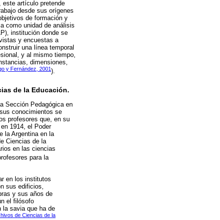
 este artículo pretende
trabajo desde sus orígenes
objetivos de formación y
ma como unidad de análisis
P), institución donde se
evistas y encuestas a
onstruir una línea temporal
esional, y al mismo tiempo,
unstancias, dimensiones,
go y Fernández, 2001
).
cias de la Educación.
 la Sección Pedagógica en
y sus conocimientos se
os profesores que, en su
 en 1914, el Poder
 la Argentina en la
e Ciencias de la
rios en las ciencias
profesores para la
 en los institutos
 sus edificios,
bras y sus años de
 el filósofo
 la savia que ha de
hivos de Ciencias de la