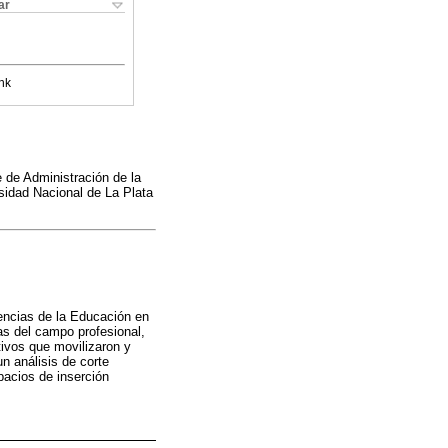
ar
nk
de Administración de la
sidad Nacional de La Plata
Ciencias de la Educación en
as del campo profesional,
tivos que movilizaron y
un análisis de corte
pacios de inserción