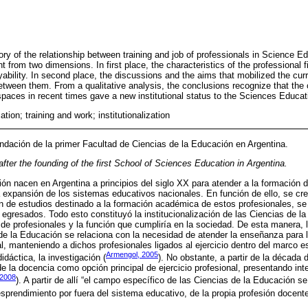
story of the relationship between training and job of professionals in Science E
nt from two dimensions. In first place, the characteristics of the professional
bility. In second place, the discussions and the aims that mobilized the curr
etween them. From a qualitative analysis, the conclusions recognize that the c
spaces in recent times gave a new institutional status to the Sciences Educat
ion; training and work; institutionalization
undación de la primer Facultad de Ciencias de la Educación en Argentina.
fter the founding of the first School of Sciences Education in Argentina.
ón nacen en Argentina a principios del siglo XX para atender a la formación 
a expansión de los sistemas educativos nacionales. En función de ello, se cr
an de estudios destinado a la formación académica de estos profesionales, s
 egresados. Todo esto constituyó la institucionalización de las Ciencias de l
de profesionales y la función que cumpliría en la sociedad. De esta manera, l
de la Educación se relaciona con la necesidad de atender la enseñanza para 
, manteniendo a dichos profesionales ligados al ejercicio dentro del marco es
Armengol, 2005
didáctica, la investigación (
). No obstante, a partir de la década 
e la docencia como opción principal de ejercicio profesional, presentando i
 2008
). A partir de allí “el campo específico de las Ciencias de la Educación s
prendimiento por fuera del sistema educativo, de la propia profesión docente