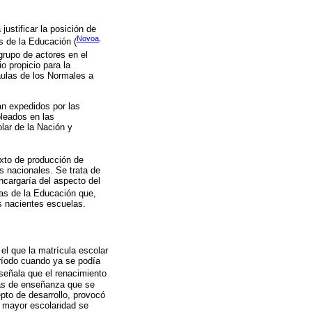
ustificar la posición de
Novoa,
s de la Educación (
grupo de actores en el
o propicio para la
aulas de los Normales a
án expedidos por las
leados en las
lar de la Nación y
exto de producción de
s nacionales. Se trata de
ncargaría del aspecto del
ias de la Educación que,
s nacientes escuelas.
el que la matrícula escolar
ríodo cuando ya se podía
 señala que el renacimiento
mas de enseñanza que se
to de desarrollo, provocó
a mayor escolaridad se