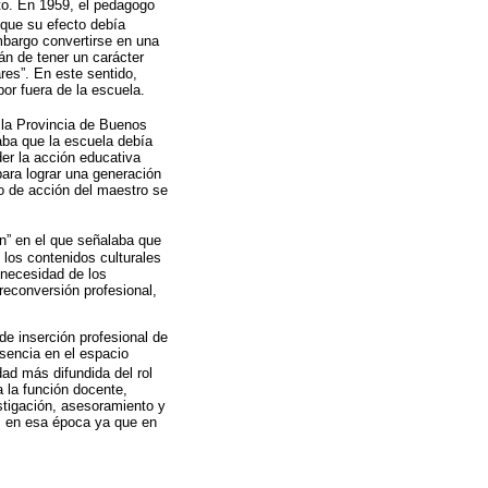
to. En 1959, el pedagogo
 que su efecto debía
mbargo convertirse en una
rán de tener un carácter
res”. En este sentido,
or fuera de la escuela.
 la Provincia de Buenos
aba que la escuela debía
er la acción educativa
para lograr una generación
o de acción del maestro se
ión” en el que señalaba que
e los contenidos culturales
 necesidad de los
reconversión profesional,
e inserción profesional de
sencia en el espacio
idad más difundida del rol
 la función docente,
stigación, asesoramiento y
os en esa época ya que en