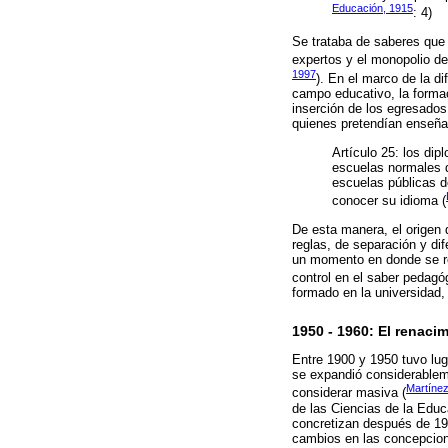
Educación, 1915
: 4)
Se trataba de saberes que s
expertos y el monopolio de
1997
). En el marco de la d
campo educativo, la formac
inserción de los egresados
quienes pretendían enseña
Artículo 25: los di
escuelas normales d
escuelas públicas d
conocer su idioma (
De esta manera, el origen 
reglas, de separación y di
un momento en donde se reg
control en el saber pedagó
formado en la universidad,
1950 - 1960: El renaci
Entre 1900 y 1950 tuvo lug
se expandió considerablem
Martínez
considerar masiva (
de las Ciencias de la Edu
concretizan después de 19
cambios en las concepcion