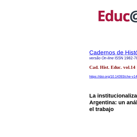
Cadernos de Hist
versão On-line
ISSN
1982-7
Cad. Hist. Educ. vol.1
https://doi.org/10.14393/che-v
La institucionaliz
Argentina: un anál
el trabajo