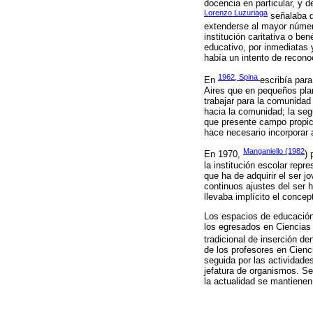
docencia en particular, y 
Lorenzo Luzuriaga
señalaba qu
extenderse al mayor número
institución caritativa o be
educativo, por inmediatas 
había un intento de recono
1962, Spina
En
escribía par
Aires que en pequeños plan
trabajar para la comunidad
hacia la comunidad; la seg
que presente campo propici
hace necesario incorporar 
Manganiello (1982
En 1970,
) 
la institución escolar repr
que ha de adquirir el ser 
continuos ajustes del ser 
llevaba implícito el concep
Los espacios de educación 
los egresados en Ciencias
tradicional de inserción d
de los profesores en Cienc
seguida por las actividade
jefatura de organismos. Se
la actualidad se mantiene