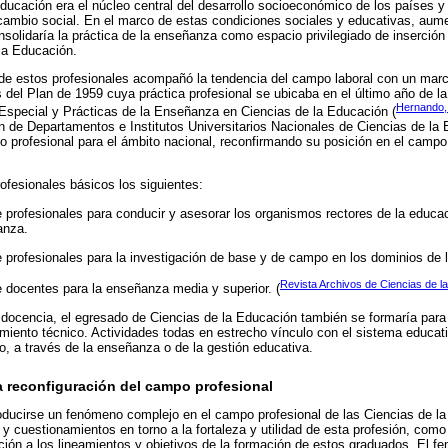
educación era el núcleo central del desarrollo socioeconómico de los países y
ambio social. En el marco de estas condiciones sociales y educativas, aum
solidaría la práctica de la enseñanza como espacio privilegiado de inserción 
la Educación.
 de estos profesionales acompañó la tendencia del campo laboral con un marc
 del Plan de 1959 cuya práctica profesional se ubicaba en el último año de la
Hernando,
 Especial y Prácticas de la Enseñanza en Ciencias de la Educación (
 de Departamentos e Institutos Universitarios Nacionales de Ciencias de la E
o profesional para el ámbito nacional, reconfirmando su posición en el campo
ofesionales básicos los siguientes:
e profesionales para conducir y asesorar los organismos rectores de la educac
anza.
e profesionales para la investigación de base y de campo en los dominios de 
Revista Archivos de Ciencias de l
e docentes para la enseñanza media y superior. (
 docencia, el egresado de Ciencias de la Educación también se formaría para 
miento técnico. Actividades todas en estrecho vínculo con el sistema educati
, a través de la enseñanza o de la gestión educativa.
a reconfiguración del campo profesional
ducirse un fenómeno complejo en el campo profesional de las Ciencias de la
y cuestionamientos en torno a la fortaleza y utilidad de esta profesión, como 
ación a los lineamientos y objetivos de la formación de estos graduados. El 