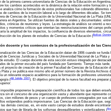
 de la primera carrera universitaria de Ciencias de la Educación en Argentina,
bre los cambios acontecidos en la dinámica de la relación entre formación y 
, se analiza cómo la formación de estos profesionales fue cobrando diferentes 
as de cambios de la inserción laboral a lo largo de diferentes décadas. Se to
arrera de Ciencias de la Educación de la Universidad Nacional de La Plata (UNL
arrera en Argentina. Se utilizan fuentes de datos orales y documentales: entr
os, crónicas de reuniones y leyes. La estrategia de análisis se orientó a rec
hitos y momentos críticos que orientan las reestructuraciones del campo prof
caría la amplitud de los impactos, la confluencia de diversos elementos, circ
Bolívar, Domin
trucción de los planes de estudios de Ciencias de la Educación (
ión docente y los comienzos de la profesionalización de las Cien
cionalización de las Ciencias de la Educación datan de 1906 cuando se funda
d de Ciencias Jurídicas y Sociales de la Universidad Nacional de La Plata 
 de estudio. El cuerpo docente de esta sección estuvo integrado por destacad
dos de la primer escuela del país fundada por Sarmiento. Tiempo más tarde,
 el proyecto de creación de la primer Facultad de Ciencias de la Educación de
 Plata y se publica ese mismo año el primer número de la Revista Archivos d
ía un relevante espacio académico para la formación de profesores universita
Allí Jafella, 2007
gogía (
). El objetivo principal de la nueva facultad era preparar 
uperior:
 imposible proponerse la preparación científica de todos los que deben enseñar
a sin el concurso de una organización vasta y abundante que represente con
os, cien millones de pesos y un cuerpo de profesores consagrados por sus o
altos estipendios podría improvisarse. Las Ciencias de la Educación que, según
n las demás ciencias, es, en este vasto campo de estudios donde encontrarán
Arc
cipios que han de librarla de los sofismas desequilibrantes y esterilizadores (