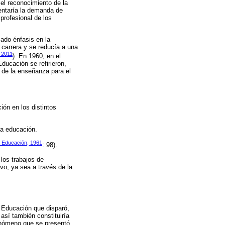
 el reconocimiento de la
entaría la demanda de
profesional de los
ado énfasis en la
 carrera y se reducía a una
 2011
). En 1960, en el
ducación se refirieron,
 de la enseñanza para el
ión en los distintos
la educación.
a Educación, 1961
: 98).
los trabajos de
vo, ya sea a través de la
 Educación que disparó,
así también constituiría
fenómeno que se presentó