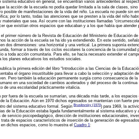
de sistema educativo en general, se encuentran varios antecedentes al respec
e la acción de la escuela no podía quedar limitada a la sala de clases, sino
 posible de manifestaciones de la vida del niño. La escuela no puede sin e
néfica; por lo tanto, todas las atenciones que se presten a la vida del niño hab
y materiales que sea. Así ocurre con las instituciones llamadas “circumescola
cer que existían otros espacios que educaban y a los que había que atender p
a el primer número de la Revista de Educación del Ministerio de Educación de
os la acción de la escuela se ha ido ya extendiendo. En este sentido, señal
 en dos dimensiones: una horizontal y una vertical. La primera suponía extend
unda, formar a través de los ciclos escolares la conciencia de la comunidad 
o a toda acción comunitaria. Para ello, se hacía necesario extender el camp
a los planes educativos los estudios sociales.
publica la primera edición del libro “Introducción a las Ciencias de la Educac
esentaba el órgano insustituible para llevar a cabo la selección y adaptación d
joven. Pero también la educación permanente surgía como consecuencia de la
humano en una sociedad de cambios acelerados y del proceso de la continua 
to de una escolaridad prácticamente vitalicia.
por fuera de la escuela se sumarían, una década más tarde, a los espacios d
 de la Educación. Aún en 1970 dichos egresados se mantenían con fuerte pre
Brusilovsky (1970
entro del sistema educativo formal. Según
) para 1969, la activ
ias de la Educación estaba ligada fundamentalmente al sistema educativo y a
s de servicio psicopedagógico, dirección de instituciones educacionales, inve
 trata de espacios característicos de inserción de la generación de egresad
n en dichos espacios, como lo muestra el
Cuadro 1
: