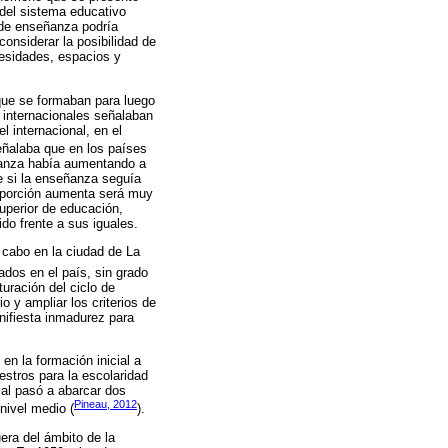
 del sistema educativo
 de enseñanza podría
onsiderar la posibilidad de
cesidades, espacios y
que se formaban para luego
 internacionales señalaban
l internacional, en el
eñalaba que en los países
ñanza había aumentando a
e si la enseñanza seguía
roporción aumenta será muy
uperior de educación,
do frente a sus iguales.
 cabo en la ciudad de La
ados en el país, sin grado
turación del ciclo de
 y ampliar los criterios de
anifiesta inmadurez para
n la formación inicial a
estros para la escolaridad
ial pasó a abarcar dos
Pineau, 2012
nivel medio (
).
era del ámbito de la