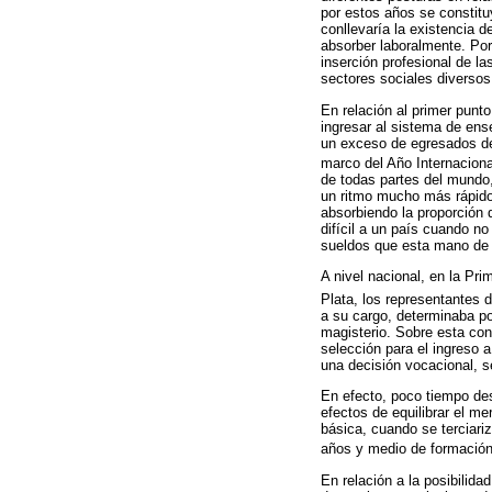
por estos años se constitu
conllevaría la existencia
absorber laboralmente. Por
inserción profesional de l
sectores sociales diversos
En relación al primer punt
ingresar al sistema de ens
un exceso de egresados del 
marco del Año Internacion
de todas partes del mundo
un ritmo mucho más rápido
absorbiendo la proporción
difícil a un país cuando n
sueldos que esta mano de o
A nivel nacional, en la Pr
Plata, los representantes 
a su cargo, determinaba por
magisterio. Sobre esta con
selección para el ingreso a
una decisión vocacional, s
En efecto, poco tiempo des
efectos de equilibrar el me
básica, cuando se terciari
años y medio de formación,
En relación a la posibilida