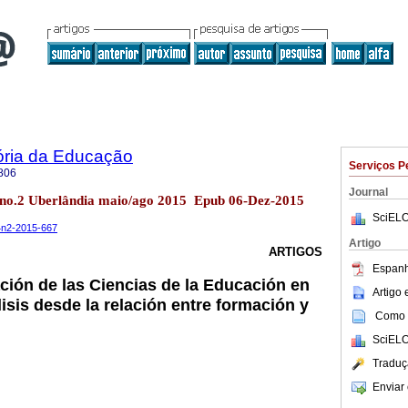
ória da Educação
Serviços P
806
Journal
4 no.2 Uberlândia maio/ago 2015 Epub 06-Dez-2015
SciELO
14n2-2015-667
Artigo
ARTIGOS
Espanh
ación de las Ciencias de la Educación en
Artigo
isis desde la relación entre formación y
Como c
SciELO
Traduç
Enviar 