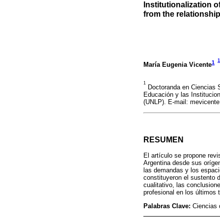
Institutionalization 
from the relationshi
1
1
María Eugenia Vicente
1
Doctoranda en Ciencias S
Educación y las Instituci
(UNLP). E-mail: mevicente
RESUMEN
El artículo se propone revi
Argentina desde sus orígen
las demandas y los espacio
constituyeron el sustento d
cualitativo, las conclusion
profesional en los últimos
Palabras Clave:
Ciencias 