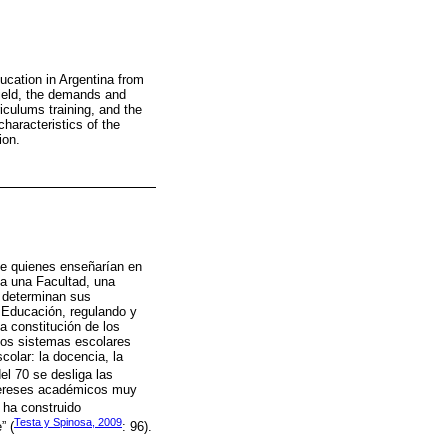
ducation in Argentina from
 field, the demands and
iculums training, and the
haracteristics of the
ion.
de quienes enseñarían en
ea una Facultad, una
e determinan sus
a Educación, regulando y
a constitución de los
los sistemas escolares
colar: la docencia, la
del 70 se desliga las
ntereses académicos muy
e ha construido
Testa y Spinosa, 2009
” (
: 96).