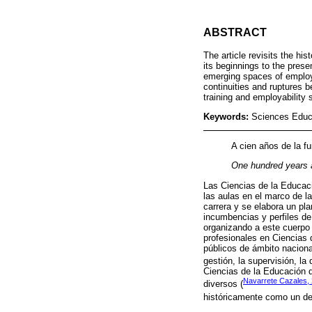
ABSTRACT
The article revisits the hi
its beginnings to the prese
emerging spaces of employa
continuities and ruptures b
training and employability 
Keywords:
Sciences Educat
A cien años de la f
One hundred years a
Las Ciencias de la Educaci
las aulas en el marco de l
carrera y se elabora un pl
incumbencias y perfiles de
organizando a este cuerpo 
profesionales en Ciencias 
públicos de ámbito nacional
gestión, la supervisión, la 
Ciencias de la Educación d
Navarrete Cazales,
diversos (
históricamente como un des