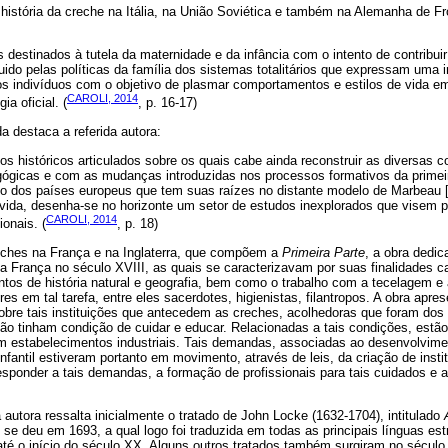
istória da creche na Itália, na União Soviética e também na Alemanha de Fro
os destinados à tutela da maternidade e da infância com o intento de contribui
ido pelas políticas da família dos sistemas totalitários que expressam uma in
dos indivíduos com o objetivo de plasmar comportamentos e estilos de vida 
CAROLI, 2014
ia oficial. (
, p. 16-17)
da destaca a referida autora:
os históricos articulados sobre os quais cabe ainda reconstruir as diversas 
gógicas e com as mudanças introduzidas nos processos formativos da primeir
nido dos países europeus que tem suas raízes no distante modelo de Marbeau 
ida, desenha-se no horizonte um setor de estudos inexplorados que visem p
CAROLI, 2014
ionais. (
, p. 18)
eches na França e na Inglaterra, que compõem a
Primeira Parte
, a obra dedic
na França no século XVIII, as quais se caracterizavam por suas finalidades car
tos de história natural e geografia, bem como o trabalho com a tecelagem e 
s em tal tarefa, entre eles sacerdotes, higienistas, filantropos. A obra apre
obre tais instituições que antecedem as creches, acolhedoras que foram dos
ão tinham condição de cuidar e educar. Relacionadas a tais condições, estão
 estabelecimentos industriais. Tais demandas, associadas ao desenvolvimen
infantil estiveram portanto em movimento, através de leis, da criação de ins
ponder a tais demandas, a formação de profissionais para tais cuidados e a 
 autora ressalta inicialmente o tratado de John Locke (1632-1704), intitulado
o se deu em 1693, a qual logo foi traduzida em todas as principais línguas est
até o início do século XX. Alguns outros tratados também surgiram no século