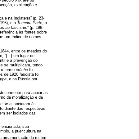
o século XIX até os
crição, explicação e
 e na Inglaterra” (p. 23-
-196); e a
Terceira Parte
, a
os ao fascismo” (p. 199-
referência às fontes sobre
a com um índice de nomes
 1844, entre os meados do
, “[...] um lugar de
ntil e à prevenção do
s se multiplicam, tendo
, o termo
crèche
foi
s de 1920 fascista foi
ippe
, e na Rússia por
steriormente para apoiar as
rno da moralização e da
ue se associaram às
o diante das respectivas
dem ser isolados das
 mencionado, sua
mplo, a puericultura na
 na amamentação do recém-