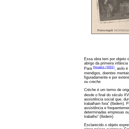
Essa obra tem por objeto 
abrigo da primeira infânci
Houaiss (2001)
Para
, asilo 
mendigos, doentes mentais
figuradamente e por exten
ou
creche.
Crèche
é um termo de orig
desde o final do século XV
assistência social que, du
trabalham fora” (Ibidem). 
assistência e frequenteme
determinadas empresas ou i
trabalho” (Ibidem).
Esclarecido o objeto expr