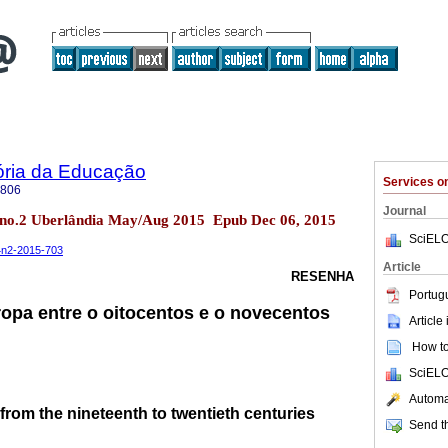
ória da Educação
Services 
7806
Journal
4 no.2 Uberlândia May/Aug 2015 Epub Dec 06, 2015
SciELO
14n2-2015-703
Article
RESENHA
Portug
opa entre o oitocentos e o novecentos
Article
How to 
SciELO
Automat
from the nineteenth to twentieth centuries
Send th