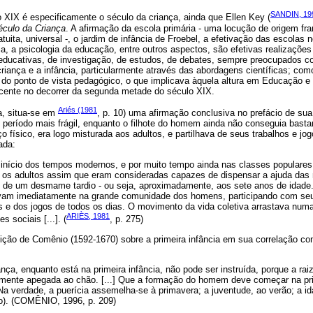
SANDIN, 19
 XIX é especificamente o século da criança, ainda que Ellen Key (
éculo da Criança
. A afirmação da escola primária - uma locução de origem fra
atuita, universal -, o jardim de infância de Froebel, a efetivação das escolas
ia, a psicologia da educação, entre outros aspectos, são efetivas realizações
educativas, de investigação, de estudos, de debates, sempre preocupados c
iança e a infância, particularmente através das abordagens científicas; com
 do ponto de vista pedagógico, o que implicava àquela altura em Educação e
cente no decorrer da segunda metade do século XIX.
Ariés (1981
a, situa-se em
, p. 10) uma afirmação conclusiva no prefácio de sua
u período mais frágil, enquanto o filhote do homem ainda não conseguia bastar
 físico, era logo misturada aos adultos, e partilhava de seus trabalhos e jo
ada:
início dos tempos modernos, e por muito tempo ainda nas classes populares
os adultos assim que eram consideradas capazes de dispensar a ajuda das
 de um desmame tardio - ou seja, aproximadamente, aos sete anos de idade. 
am imediatamente na grande comunidade dos homens, participando com se
s e dos jogos de todos os dias. O movimento da vida coletiva arrastava num
ARIÈS, 1981
s sociais [...]. (
, p. 275)
ção de Comênio (1592-1670) sobre a primeira infância em sua correlação co
nça, enquanto está na primeira infância, não pode ser instruída, porque a raiz
amente apegada ao chão. [...] Que a formação do homem deve começar na pr
(Na verdade, a puerícia assemelha-se à primavera; a juventude, ao verão; a ida
no). (COMÊNIO, 1996, p. 209)