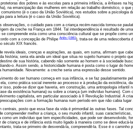
 protetoras dos pobres e às escolas para a primeira infância, a ênfases na hi
a), na emancipação das mulheres em relação ao trabalho doméstico, o que 
o comunismo (é o caso da União Soviética), nos estudos sobre a psicologia d
a para a leitura (é o caso da União Soviética).
 observações, o cuidado para com a criança recém-nascida tornou-se paula
rigem da creche na França em 1844. Tal interdependência é resultado de uma
 se compreende esta como uma consciência cultural que se propõe como um
Ariès (1981
acordo com a concepção de Philipe
), trata-se de uma redescoberta
o século XIX francês.
de revela ideais, crenças e aspirações, as quais, em suma, afirmam que c
a história; seria ela ainda um ideal que situa no sujeito humano o projeto qu
 destino de sua história, cabendo não somente ao homem e à sociedade busca
valiando-o. Assim sendo, a historicidade humana é posta como o lugar do hom
sua humanidade. Novamente: a creche seria uma expressão desse sentido.
lvimento do ser humano começa em sua infância, e se faz paulatinamente p
a, como prática social inerente ao processo e à produção da existência, da q
r isso, pode-se dizer que haveria, em construção, uma antropologia infantil
(fase da existência humana) ou sobre a criança (um indivíduo humano). Com c
vimento capitalista, em particular associado à II Revolução Industrial. A cria
 preocupações com a formação humana num período em que não cabia lugar 
m centrais, posto que essa fase da vida é primordial às outras fases. Tal con
e compreender melhor a criança, o seu mundo infantil, suas características,
da como um indivíduo que tem especificidades, que pode ser desenvolvido, f
r de criança e de infância está muito ligado à maneira como se deve educá-la
tanto, trata-se primeiro de desvendá-la, compreendê-la. Esse é o caminho p