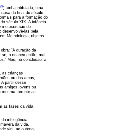
99
) tenha intitulado, uma
ncesa do final do século
 normais para a formação do
 do século XIX. A infância
om o exercício de
o desenvolvê-las pela
 em Metodologia, objetos
 obra: “A duração da
-se; a criança então, mal
gos.” Mas, na conclusão, a
, as crianças
 mães ou das amas,
A partir desse
us amigos jovens ou
a mesma torrente as
m as fases da vida
 da inteligência
imavera da vida,
de viril, ao outono;