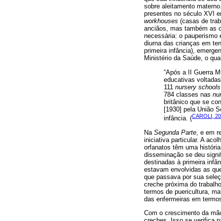
sobre aleitamento materno
presentes no século XVI em
workhouses
(casas de trab
anciãos, mas também as cr
necessária: o pauperismo 
diurna das crianças em te
primeira infância), emerge
Ministério da Saúde, o qu
“Após a II Guerra M
educativas voltadas
111
nursery schools
784 classes nas
nu
britânico que se co
[1930] pela União S
CAROLI, 2
infância. (
Na
Segunda Parte
, e em r
iniciativa particular. A ac
orfanatos têm uma históri
disseminação se deu signif
destinadas à primeira infâ
estavam envolvidas as que
que passava por sua seleçã
creche próxima do trabalh
termos de puericultura, ma
das enfermeiras em termos 
Com o crescimento da mão 
creches. Isso se verifica