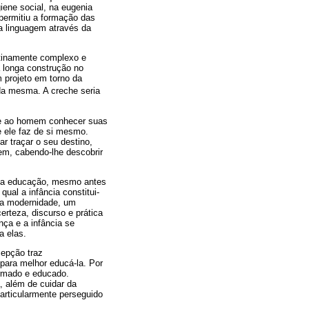
giene social, na eugenia
permitiu a formação das
a linguagem através da
tinamente complexo e
 longa construção no
 projeto em torno da
 da mesma. A creche seria
abe ao homem conhecer suas
e ele faz de si mesmo.
r traçar o seu destino,
em, cabendo-lhe descobrir
ela educação, mesmo antes
ual a infância constitui-
 na modernidade, um
erteza, discurso e prática
nça e a infância se
a elas.
cepção traz
 para melhor educá-la. Por
ormado e educado.
, além de cuidar da
articularmente perseguido