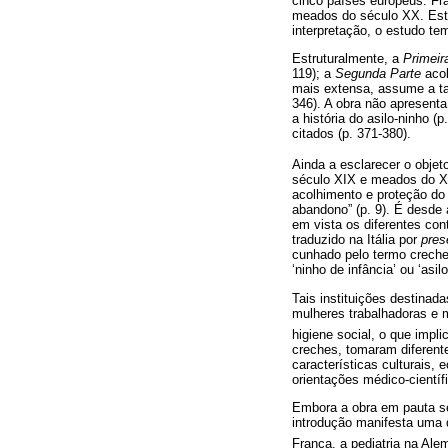
cinco países europeus: Fra
meados do século XX. Estru
interpretação, o estudo te
Estruturalmente, a
Primeir
119); a
Segunda Parte
acol
mais extensa, assume a tar
346). A obra não apresent
a história do asilo-ninho (
citados (p. 371-380).
Ainda a esclarecer o objet
século XIX e meados do XX,
acolhimento e proteção do 
abandono” (p. 9). É desde
em vista os diferentes con
traduzido na Itália por
pres
cunhado pelo termo creche
‘ninho de infância’ ou ‘asilo
Tais instituições destinad
mulheres trabalhadoras e 
higiene social, o que impli
creches, tomaram diferent
características culturais,
orientações médico-científ
Embora a obra em pauta se 
introdução manifesta uma d
França, a pediatria na Al