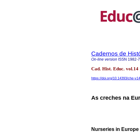
Cadernos de Hist
On-line version
ISSN
1982-
Cad. Hist. Educ. vol.1
https://doi.org/10.14393/che-v
As creches na Eur
Nurseries in Europe 