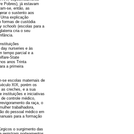
re Pobres), já estavam
ram-se, então, as
erar o sustento aos
. Uma explicação
m formas de custódia
y schools
(escolas para a
laterra cria o seu
nfância.
nstituições
 day nurseries e às
m tempo parcial e a
lfare-State
 nos anos Trinta
ara a primeira
am-se escolas maternais de
o século XIX, porém os
 as creches, e a sua
instituições e iniciativas
s de controle médico,
revigoramento da raça, o
mulher trabalhadora,
ação do pessoal médico em
 manuais para a formação
úrgicos o surgimento das
se registram norteamentos