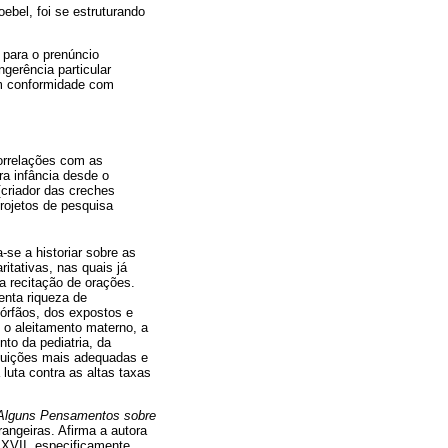
ebel, foi se estruturando
r para o prenúncio
gerência particular
em conformidade com
correlações com as
a infância desde o
[criador das creches
rojetos de pesquisa
a-se a historiar sobre as
itativas, nas quais já
a recitação de orações.
senta riqueza de
 órfãos, dos expostos e
 o aleitamento materno, a
to da pediatria, da
tituições mais adequadas e
luta contra as altas taxas
Alguns Pensamentos sobre
rangeiras. Afirma a autora
 XVII, especificamente