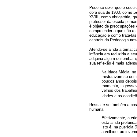
Pode-se dizer que o século
obra sua de 1900, como
S
XVIII, como obrigatória, gr
professor da escola primár
é objeto de preocupações 
compreender o que são a cr
educação e como tratá-las
centrais da Pedagogia nas
Atendo-se ainda à temátic
infância era reduzida a se
adquiria algum desembaraço
sua reflexão é mais adens
Na Idade Média, no 
misturavam-se com 
poucos anos depois
momento, ingressav
velhos dos trabalho
idades e as condiçõe
Ressalte-se também a posi
humana:
Efetivamente, a cria
está ainda profund
isto é, na puerícia 
a velhice, ao inver