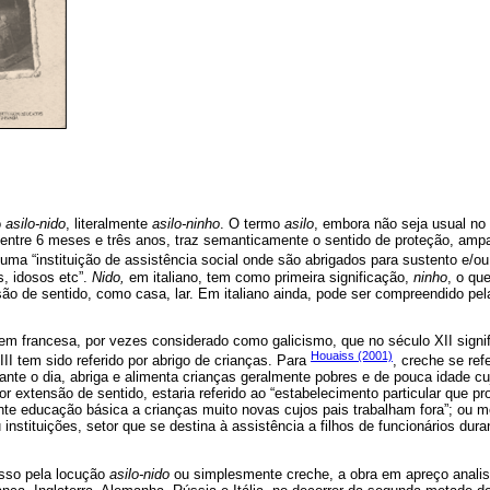
o
asilo-nido
, literalmente
asilo-ninho
. O termo
asilo
, embora não seja usual no B
a entre 6 meses e três anos, traz semanticamente o sentido de proteção, ampa
é uma “instituição de assistência social onde são abrigados para sustento e/o
, idosos etc”.
Nido,
em italiano, tem como primeira significação,
ninho
, o qu
são de sentido, como casa, lar. Em italiano ainda, pode ser compreendido pe
em francesa, por vezes considerado como galicismo, que no século XII sign
Houaiss (2001)
III tem sido referido por abrigo de crianças. Para
, creche se refe
rante o dia, abriga e alimenta crianças geralmente pobres e de pouca idade c
Por extensão de sentido, estaria referido ao “estabelecimento particular que 
nte educação básica a crianças muito novas cujos pais trabalham fora”; ou m
nstituições, setor que se destina à assistência a filhos de funcionários dura
esso pela locução
asilo-nido
ou simplesmente creche, a obra em apreço analis