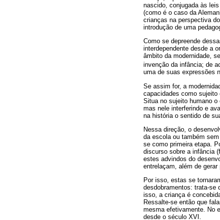
nascido, conjugada às leis
(como é o caso da Alemanh
crianças na perspectiva d
introdução de uma pedagogi
Como se depreende dessas
interdependente desde a o
âmbito da modernidade, se
invenção da infância; de 
uma de suas expressões n
Se assim for, a modernida
capacidades como sujeito d
Situa no sujeito humano o
mas nele interferindo e a
na história o sentido de 
Nessa direção, o desenvo
da escola ou também sem el
se como primeira etapa. Po
discurso sobre a infância 
estes advindos do desenvol
entrelaçam, além de gerar
Por isso, estas se tornara
desdobramentos: trata-se d
isso, a criança é concebi
Ressalte-se então que fala
mesma efetivamente. No en
desde o século XVI.