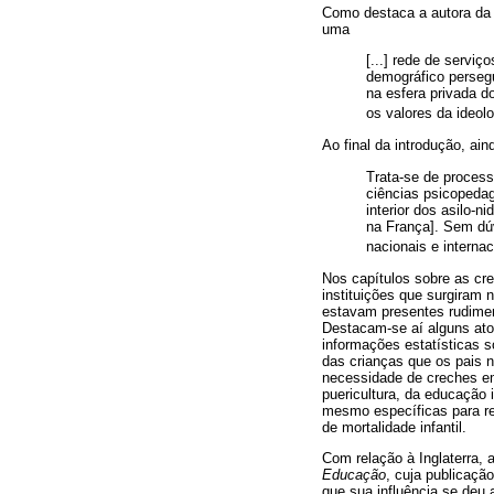
Como destaca a autora da h
uma
[...] rede de serviç
demográfico persegu
na esfera privada 
os valores da ideolog
Ao final da introdução, ain
Trata-se de process
ciências psicopeda
interior dos asilo-
na França]. Sem dúv
nacionais e internac
Nos capítulos sobre as cr
instituições que surgiram 
estavam presentes rudimen
Destacam-se aí alguns atore
informações estatísticas s
das crianças que os pais n
necessidade de creches em
puericultura, da educação 
mesmo específicas para res
de mortalidade infantil.
Com relação à Inglaterra, a
Educação
, cuja publicaçã
que sua influência se deu 