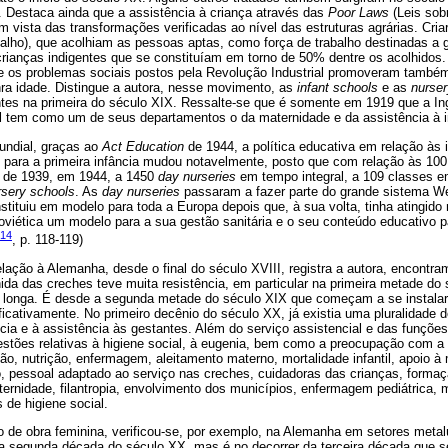
. Destaca ainda que a assistência à criança através das
Poor Laws
(Leis sob
 vista das transformações verificadas ao nível das estruturas agrárias. Cria
alho), que acolhiam as pessoas aptas, como força de trabalho destinadas a g
ianças indigentes que se constituíam em torno de 50% dentre os acolhidos
e os problemas sociais postos pela Revolução Industrial promoveram també
nra idade. Distingue a autora, nesse movimento, as
infant schools
e as
nurser
ntes na primeira do século XIX. Ressalte-se que é somente em 1919 que a Ing
al tem como um de seus departamentos o da maternidade e da assistência à i
undial, graças ao
Act Education
de 1944, a política educativa em relação às i
 para a primeira infância mudou notavelmente, posto que com relação às 100
de 1939, em 1944, a 1450
day nurseries
em tempo integral, a 109 classes e
rsery schools
. As
day nurseries
passaram a fazer parte do grande sistema We
nstituiu em modelo para toda a Europa depois que, à sua volta, tinha atingido
oviética um modelo para a sua gestão sanitária e o seu conteúdo educativo p
014
, p. 118-119)
elação à Alemanha, desde o final do século XVIII, registra a autora, encontr
olhida das creches teve muita resistência, em particular na primeira metade d
a longa. É desde a segunda metade do século XIX que começam a se instalar
icativamente. No primeiro decênio do século XX, já existia uma pluralidade de 
ncia e à assistência às gestantes. Além do serviço assistencial e das funçõe
stões relativas à higiene social, à eugenia, bem como a preocupação com a 
o, nutrição, enfermagem, aleitamento materno, mortalidade infantil, apoio à 
o, pessoal adaptado ao serviço nas creches, cuidadoras das crianças, form
ternidade, filantropia, envolvimento dos municípios, enfermagem pediátrica,
de higiene social.
de obra feminina, verificou-se, por exemplo, na Alemanha em setores metal
 na segunda década do século XX, mas é no decorrer da terceira década que 