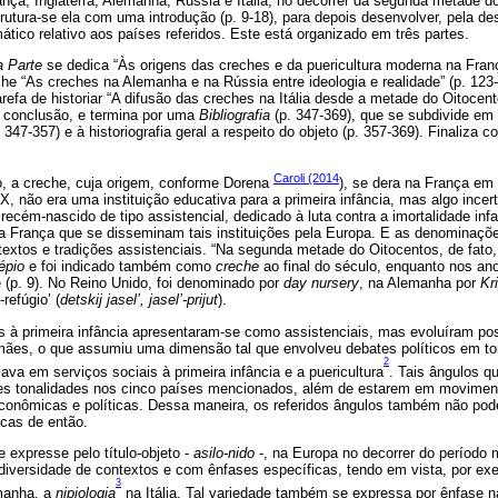
nça, Inglaterra, Alemanha, Rússia e Itália, no decorrer da segunda metade d
tura-se ela com uma introdução (p. 9-18), para depois desenvolver, pela des
mático relativo aos países referidos. Este está organizado em três partes.
a Parte
se dedica “Às origens das creches e da puericultura moderna na França
he “As creches na Alemanha e na Rússia entre ideologia e realidade” (p. 123
efa de historiar “A difusão das creches na Itália desde a metade do Oitocent
a conclusão, e termina por uma
Bibliografia
(p. 347-369), que se subdivide em 
p. 347-357) e à historiografia geral a respeito do objeto (p. 357-369). Finaliz
Caroli (2014
o, a creche, cuja origem, conforme Dorena
), se dera na França em
 não era uma instituição educativa para a primeira infância, mas algo incerto
recém-nascido de tipo assistencial, dedicado à luta contra a imortalidade infa
 a França que se disseminam tais instituições pela Europa. E as denominaçõe
textos e tradições assistenciais. “Na segunda metade do Oitocentos, de fato
épio
e foi indicado também como
creche
ao final do século, enquanto nos ano
 (p. 9). No Reino Unido, foi denominado por
day nursery
, na Alemanha por
Kr
-refúgio’ (
detskij jasel’, jasel’-prijut
).
as à primeira infância apresentaram-se como assistenciais, mas evoluíram po
mães, o que assumiu uma dimensão tal que envolveu debates políticos em to
2
cava em serviços sociais à primeira infância e a puericultura
. Tais ângulos q
es tonalidades nos cinco países mencionados, além de estarem em moviment
 econômicas e políticas. Dessa maneira, os referidos ângulos também não po
icas de então.
expresse pelo título-objeto -
asilo-nido
-, na Europa no decorrer do período
iversidade de contextos e com ênfases específicas, tendo em vista, por exe
3
emanha, a
nipiologia
na Itália. Tal variedade também se expressa por ênfase