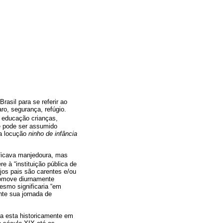
rasil para se referir ao
ro, segurança, refúgio.
u educação crianças,
e pode ser assumido
la locução
ninho de infância
ificava manjedoura, mas
re à “instituição pública de
ujos pais são carentes e/ou
promove diurnamente
esmo significaria “em
nte sua jornada de
a esta historicamente em