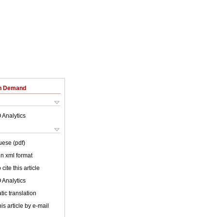
on Demand
 Analytics
uese (pdf)
 in xml format
cite this article
 Analytics
ic translation
is article by e-mail