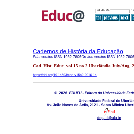
Cadernos de História da Educação
Print version
ISSN
1982-7806
On-line version
ISSN
1982-780
Cad. Hist. Educ. vol.15 no.2 Uberlândia July/Aug. 
https://doi.org/10.14393/che-v15n2-2016-14
© 2026
EDUFU - Editora da Universidade Fede
Universidade Federal de Uberlâ
Av. João Naves de Ávila, 2121 - Santa Mônica Uber
degatti@ufu.br