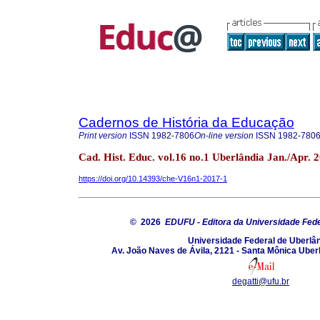
Cadernos de História da Educação
Print version
ISSN
1982-7806
On-line version
ISSN
1982-780
Cad. Hist. Educ. vol.16 no.1 Uberlândia Jan./Apr. 
https://doi.org/10.14393/che-V16n1-2017-1
© 2026
EDUFU - Editora da Universidade Fede
Universidade Federal de Uberlâ
Av. João Naves de Ávila, 2121 - Santa Mônica Uber
degatti@ufu.br