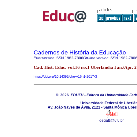
Cadernos de História da Educação
Print version
ISSN
1982-7806
On-line version
ISSN
1982-780
Cad. Hist. Educ. vol.16 no.1 Uberlândia Jan./Apr. 
https://doi.org/10.14393/che-v16n1-2017-3
© 2026
EDUFU - Editora da Universidade Fede
Universidade Federal de Uberlâ
Av. João Naves de Ávila, 2121 - Santa Mônica Uber
degatti@ufu.br