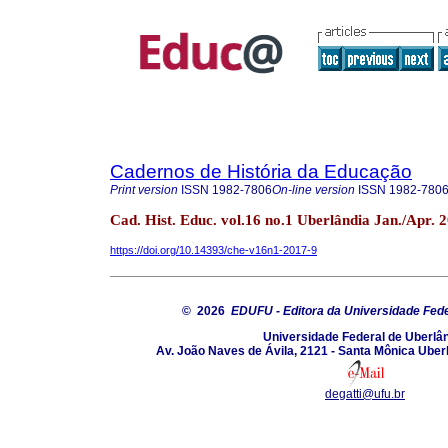
Cadernos de História da Educação
Print version
ISSN
1982-7806
On-line version
ISSN
1982-780
Cad. Hist. Educ. vol.16 no.1 Uberlândia Jan./Apr. 
https://doi.org/10.14393/che-v16n1-2017-9
© 2026
EDUFU - Editora da Universidade Fede
Universidade Federal de Uberlâ
Av. João Naves de Ávila, 2121 - Santa Mônica Uber
degatti@ufu.br