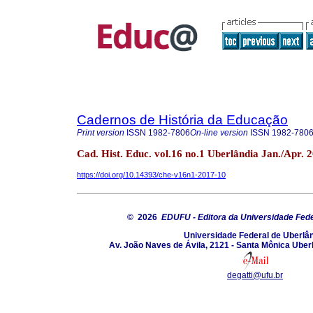
Cadernos de História da Educação
Print version
ISSN
1982-7806
On-line version
ISSN
1982-780
Cad. Hist. Educ. vol.16 no.1 Uberlândia Jan./Apr. 
https://doi.org/10.14393/che-v16n1-2017-10
© 2026
EDUFU - Editora da Universidade Fede
Universidade Federal de Uberlâ
Av. João Naves de Ávila, 2121 - Santa Mônica Uber
degatti@ufu.br