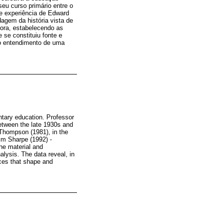
seu curso primário entre o
de experiência de Edward
agem da história vista de
sora, estabelecendo as
 se constituiu fonte e
 o entendimento de uma
ntary education. Professor
between the late 1930s and
 Thompson (1981), in the
Jim Sharpe (1992) -
he material and
lysis. The data reveal, in
nces that shape and