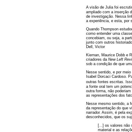
A visão de Julia foi escrut
ampliado com a inserção d
de investigação. Nessa li
a experiência, e esta, por
Quando Thompson estudou a
como entender uma classe 
concebiam, ou seja, a part
junto com outros historia
Dell, Victor
Kiernan, Maurice Dobb e R
criadores da
New Left Rev
sob a condição de que uma
Nesse sentido, e por meio 
Isabel Dorcaci Cardoso. Pa
outras fontes escritas. Is
a fonte oral tem um potenc
outra forma, não poderiam 
as representações dos fat
Nesse mesmo sentido, a fon
da representação do que vi
narrador. Assim, é pela ex
desconhecidos, que os suje
[...] os valores nã
material e as relaç