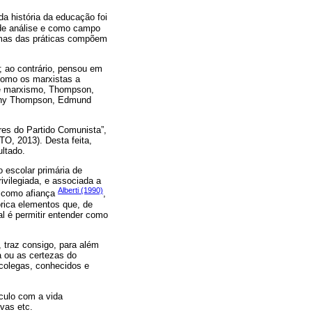
a história da educação foi
 de análise e como campo
somas das práticas compõem
 ao contrário, pensou em
como os marxistas a
 de marxismo, Thompson,
rothy Thompson, Edmund
es do Partido Comunista”,
O, 2013). Desta feita,
ltado.
o escolar primária de
ivilegiada, e associada a
Alberti (1990)
, como afiança
,
órica elementos que, de
al é permitir entender como
 traz consigo, para além
a ou as certezas do
 colegas, conhecidos e
culo com a vida
vas etc.