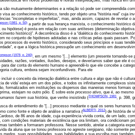
 desembocar em novos problemas e novas interpretações, mas nunca em um
sta são mutuamente determinantes e a relação só pode ser compreendida
com
e visa ao conhecimento histórico, tendo por objeto uma “história real” cuja in
ências “incompletas e imperfeitas”, mas, ainda assim, capazes de revelar o 
pson (1981, p. 50)
a partir de sua herança marxista, o conhecimento histórico d
 ou hipótese) é posta em relação com suas antíteses (determinação objetiva 
cimento histórico)”. A decorrência disso é a “dialética do conhecimento histór
dem no conjunto de hipóteses adotadas e nas críticas pelas quais passam. P
r os processos do evento histórico, considerando seus princípios e suas tendê
erdade”, e que a lógica histórica pressupõe um conhecimento em desenvolvi
ompson (1978, p. 240)
, em um mesmo “[...] elemento (um presente tornando-se
idades, razões, vontades, ilusões, desejos, e deveríamos saber que ele é co
e para dar conta do elemento humano e apreendê-lo que ele concebe a categor
egoria cultura, embora sejam inconfundíveis. Para ele
 incluir o conceito da interação dialética entre cultura e algo que não é cult
cia de vida' esteja em um dos pólos, e todos os infinitamente complexos sist
ão, formalizados em instituições ou dispersos das maneiras menos formais q
prima, estejam no outro pólo. É sobre este
processo
ativo, que é, ao mesmo
THOMPSON, 1981
humanos fazem sua história
, que venho insistindo (
, p. 398, g
sca do entendimento do “[...] processo mediante o qual os seres humanos fa
ALBERTI, 2012
o como fonte e objeto de análise a narrativa (
) de história de 
ardoso, de 86 anos de idade, cuja experiência vivida conta, de um lado, com
, com condições materiais de existência que ora limitam, ora condicionam pr
mas também a formaram professora. Nesse sentido, atrelar a categoria experi
e vida da aluna que se tonou professora no agreste sergipano, não somente pe
us medos, suas possibilidades, suas habilidades e sua escolha mas também 