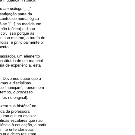
a mudança histórica.
o um diálogo
[...]”
vestigação parte da
acontecido numa lógica
á-se “[...] na medida em
não-teórica) e disso
ico”. Isso porque as
or isso mesmo, a tarefa do
ncias; e principalmente o
mento.
 passado), um elemento
nstituído de um material
ia de experiência, esta
ura. Devemos supor que a
emas e disciplinas
ue 'manejam', transmitem
 tempo,
o processo
rifos no original).
zem sua história” no
vida da professora
 uma cultura escolar
áticas escolares que não
ência à educação, a partir
rmite entender suas
o que deles resultam.