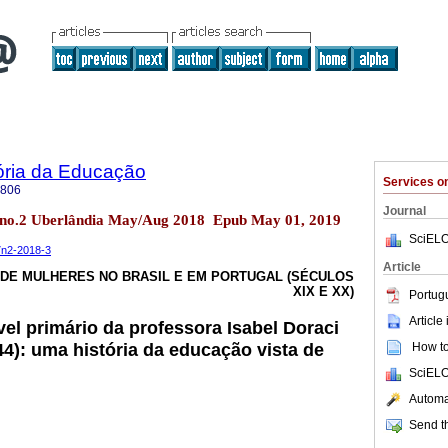
ória da Educação
Services 
7806
Journal
17 no.2 Uberlândia May/Aug 2018 Epub May 01, 2019
SciELO
17n2-2018-3
Article
 DE MULHERES NO BRASIL E EM PORTUGAL (SÉCULOS
XIX E XX)
Portug
Article
el primário da professora Isabel Doraci
4): uma história da educação vista de
How to 
SciELO
Automat
Send th