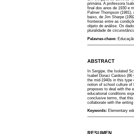
primária. A professora Isa
final dos anos de 1930 e 
Palmer Thompson (1981), na
baixo, de Jim Sharpe (1992
fronteiras entre as condiç
objeto de análise. Os dado
pluralidade de circunstânc
Palavras-chave:
Educação 
ABSTRACT
In Sergipe, the Isolated S
Isabel Doraci Cardoso (86 y
the mid-1940s in this type
notion of school culture o
proposes to deal with the 
educational conditions exp
conclusive terms, that this
collaborate with the writing 
Keywords:
Elementary edu
RESUMEN