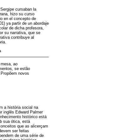
 Sergipe cursaban la
orana, hizo su curso
do en el concepto de
1) ya partir de un abordaje
colar de dicha profesora,
r su narrativa, que se
ativa contribuye al
ria.
a
a mesa, ao
mentos, se estão
e. Propõem novos
 a história social na
dor inglês Edward Palmer
onhecimento histórico está
b sua ótica, está
 conceitos que as alicerçam
devem ser feitas
ependem de uma série de