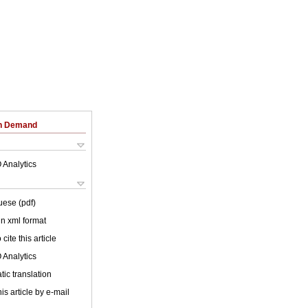
on Demand
 Analytics
uese (pdf)
 in xml format
cite this article
 Analytics
ic translation
is article by e-mail