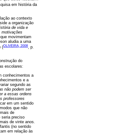
uisa em história da
elação ao contexto
side a organização
istória de vida e
às motivações
is que movimentam
pson aludia a uma
OLIVEIRA, 2008
 (
, p.
construção do
as escolares:
em conhecimentos a
onhecimentos e a
ariar segundo as
as não podem ser
er a essas ordens
os professores
icar em um sentido
, modos que não
rmais de
 seria preciso
 mais de vinte anos.
antis (no sentido
ntam em relação às