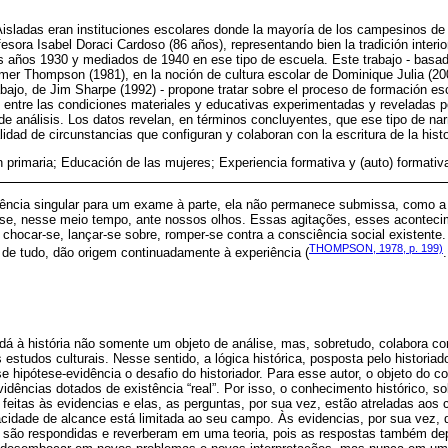
isladas eran instituciones escolares donde la mayoría de los campesinos de
esora Isabel Doraci Cardoso (86 años), representando bien la tradición interi
 los años 1930 y mediados de 1940 en ese tipo de escuela. Este trabajo - basa
er Thompson (1981), en la noción de cultura escolar de Dominique Julia (200
abajo, de Jim Sharpe (1992) - propone tratar sobre el proceso de formación es
s entre las condiciones materiales y educativas experimentadas y reveladas po
de análisis. Los datos revelan, en términos concluyentes, que ese tipo de narr
idad de circunstancias que configuran y colaboran con la escritura de la histo
 primaria; Educación de las mujeres; Experiencia formativa y (auto) formativ
dência singular para um exame à parte, ela não permanece submissa, como 
ta-se, nesse meio tempo, ante nossos olhos. Essas agitações, esses aconteci
chocar-se, lançar-se sobre, romper-se contra a consciência social existent
THOMPSON, 1978, p. 199)
de tudo, dão origem continuadamente à experiência (
.
dá à história não somente um objeto de análise, mas, sobretudo, colabora com
 estudos culturais. Nesse sentido, a lógica histórica, posposta pelo historia
hipótese-evidência o desafio do historiador. Para esse autor, o objeto do c
vidências dotados de existência “real”. Por isso, o conhecimento histórico, so
feitas às evidencias e elas, as perguntas, por sua vez, estão atreladas aos
acidade de alcance está limitada ao seu campo. Às evidencias, por sua vez, 
 são respondidas e reverberam em uma teoria, pois as respostas também d