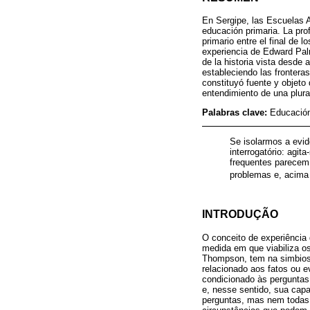
En Sergipe, las Escuelas A
educación primaria. La prof
primario entre el final de
experiencia de Edward Palm
de la historia vista desde 
estableciendo las frontera
constituyó fuente y objeto 
entendimiento de una plural
Palabras clave:
Educación
Se isolarmos a evi
interrogatório: agi
frequentes parecem 
problemas e, acima 
INTRODUÇÃO
O conceito de experiência 
medida em que viabiliza os
Thompson, tem na simbiose 
relacionado aos fatos ou e
condicionado às perguntas 
e, nesse sentido, sua cap
perguntas, mas nem todas