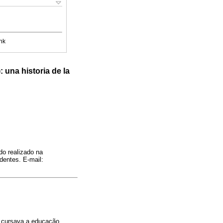
nk
 una historia de la
o realizado na
entes. E-mail:
s cursava a educação