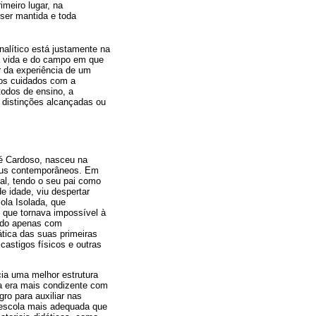
imeiro lugar, na
 ser mantida e toda
alítico está justamente na
da vida e do campo em que
r da experiência de um
, os cuidados com a
todos de ensino, a
 distinções alcançadas ou
sé Cardoso, nasceu na
seus contemporâneos. Em
nal, tendo o seu pai como
e idade, viu despertar
ola Isolada, que
o que tornava impossível à
ando apenas com
ática das suas primeiras
castigos físicos e outras
cia uma melhor estrutura
ca era mais condizente com
ro para auxiliar nas
 escola mais adequada que