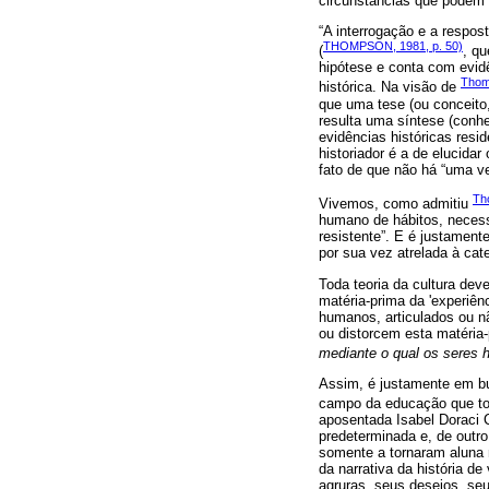
circunstâncias que podem
“A interrogação e a respo
THOMPSON, 1981, p. 50)
(
, qu
hipótese e conta com evid
Thom
histórica. Na visão de
que uma tese (ou conceito,
resulta uma síntese (conhe
evidências históricas resi
historiador é a de elucida
fato de que não há “uma v
Th
Vivemos, como admitiu
humano de hábitos, necess
resistente”. E é justament
por sua vez atrelada à cat
Toda teoria da cultura deve
matéria-prima da 'experiên
humanos, articulados ou n
ou distorcem esta matéria-
mediante o qual os seres 
Assim, é justamente em bu
campo da educação que tom
aposentada Isabel Doraci C
predeterminada e, de outro
somente a tornaram aluna 
da narrativa da história d
agruras, seus desejos, se