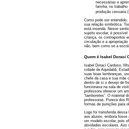
necessárias e aprend
família, no trabalh
produção cessaria (
Como pode ser entendido, 
sua relação simbiótica. T
está inserida. Nesse senti
sujeito escolar, é possíve
criança, os contrapontos e
circulação e a apropriaçã
não, bem como se a escola
Quem é Isabel Doraci C
Isabel Doraci Cardoso, fi
cidade de Aquidabã, Esta
suas boas lembranças, usuf
chefe da casa e sua mãe c
dentro de si o desejo de f
funcionava na sala de visi
professora oferecer um am
“tamboretes”. O material d
professoras, Pureza dos Re
formas de punições para ob
Logo foi transferida dessa
aos alunos, embora fosse a
um modelo escolar, pois of
atividades escolares. Aos