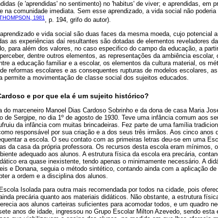
idas (e 'aprendidas' no sentimento) no 'habitus' de viver; e aprendidas, em pr
o e na comunidade imediata. Sem esse aprendizado, a vida social não poderia
THOMPSON, 1981
, p. 194, grifo do autor).
aprendizado e vida social são duas faces da mesma moeda, cujo potencial an
odas as experiências daí resultantes são dotadas de elementos reveladores 
do, para além dos valores, no caso especifico do campo da educação, a parti
l perceber, dentre outros elementos, as representações da ambiência escolar
ntre a educação familiar e a escolar, os elementos da cultura material, os mé
o de reformas escolares e as consequentes rupturas de modelos escolares, as
 permite a movimentação de classe social dos sujeitos educados.
ardoso e por que ela é um sujeito histórico?
lha do marceneiro Manoel Dias Cardoso Sobrinho e da dona de casa Maria Jo
do de Sergipe, no dia 1º de agosto de 1930. Teve uma infância comum aos 
ruiu da infância com muitas brincadeiras. Fez parte de uma família tradicio
omo responsável por sua criação e a dos seus três irmãos. Aos cinco anos d
requentar a escola. O seu contato com as primeiras letras deu-se em uma Esc
tas da casa da própria professora. Os recursos desta escola eram mínimos, 
biente adequado aos alunos. A estrutura física da escola era precária, cont
idático era quase inexistente, tendo apenas o minimamente necessário. A did
is e Donana, seguia o método sintético, contando ainda com a aplicação de 
ter a ordem e a disciplina dos alunos.
 Escola Isolada para outra mais recomendada por todos na cidade, pois ofere
inda precária quanto aos materiais didáticos. Não obstante, a estrutura físi
erecia aos alunos carteiras suficientes para acomodar todos, e um quadro neg
 sete anos de idade, ingressou no Grupo Escolar Milton Azevedo, sendo esta