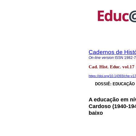
Cadernos de Hist
On-line version
ISSN
1982-
Cad. Hist. Educ. vol.
https://doi.org/10.14393/che-v
DOSSIÊ: EDUCAÇÃO
A educação em nív
Cardoso (1940-194
baixo