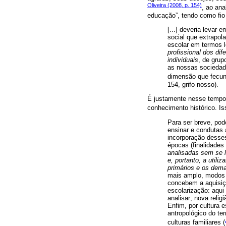
Oliveira (2008, p. 154)
, ao an
educação”, tendo como fio 
[...] deveria levar
social que extrapol
escolar em termos 
profissional dos di
individuais
, de grup
as nossas sociedad
dimensão que fecund
154, grifo nosso).
É justamente nesse tempo q
conhecimento histórico. Is
Para ser breve, po
ensinar e condutas 
incorporação desse
épocas (finalidades
analisadas sem se 
e, portanto, a utili
primários e os dema
mais amplo, modos d
concebem a aquisiç
escolarização: aqui
analisar; nova relig
Enfim, por cultura 
antropológico do te
culturas familiares (