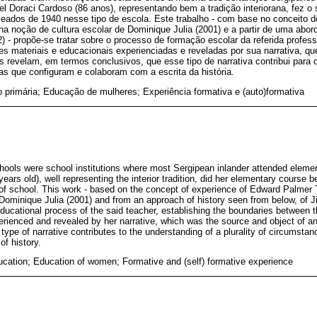
bel Doraci Cardoso (86 anos), representando bem a tradição interiorana, fez o 
meados de 1940 nesse tipo de escola. Este trabalho - com base no conceito 
 noção de cultura escolar de Dominique Julia (2001) e a partir de uma abord
) - propõe-se tratar sobre o processo de formação escolar da referida profes
ões materiais e educacionais experienciadas e reveladas por sua narrativa, que
s revelam, em termos conclusivos, que esse tipo de narrativa contribui para
ias que configuram e colaboram com a escrita da história.
primária; Educação de mulheres; Experiência formativa e (auto)formativa
chools were school institutions where most Sergipean inlander attended eleme
ears old), well representing the interior tradition, did her elementary course 
 of school. This work - based on the concept of experience of Edward Palmer
f Dominique Julia (2001) and from an approach of history seen from below, of 
educational process of the said teacher, establishing the boundaries between t
erienced and revealed by her narrative, which was the source and object of ana
 type of narrative contributes to the understanding of a plurality of circumsta
of history.
cation; Education of women; Formative and (self) formative experience