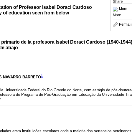
Share
ation of Professor Isabel Doraci Cardoso
More
ry of education seen from below
More
Permali
 primario de la profesora Isabel Doraci Cardoso (1940-1944):
de abajo
1
S NAVARRO BARRETO
 Universidade Federal do Rio Grande do Norte, com estágio de pós-doutorad
rofessora do Programa de Pós-Graduação em Educação da Universidade Tirad
r
oladas eram instituições escolares onde a maioria dos sertanejos sergipano