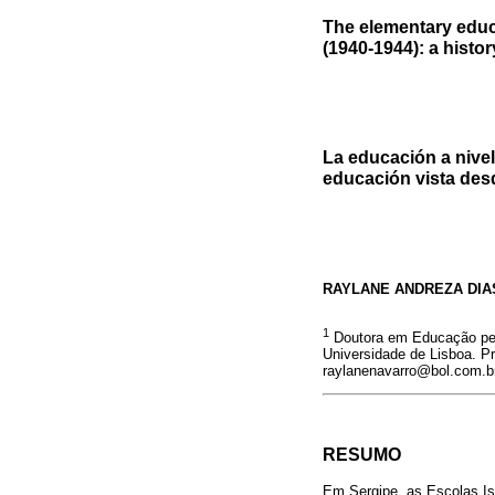
The elementary educ
(1940-1944): a histo
La educación a nivel
educación vista des
RAYLANE ANDREZA DIA
1
Doutora em Educação pela
Universidade de Lisboa. P
raylanenavarro@bol.com.b
RESUMO
Em Sergipe, as Escolas Is