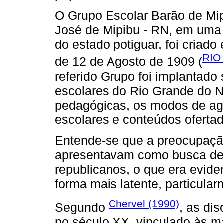
O Grupo Escolar Barão de Mip
José de Mipibu - RN, em uma 
do estado potiguar, foi criad
RIO
de 12 de Agosto de 1909 (
referido Grupo foi implantado
escolares do Rio Grande do N
pedagógicas, os modos de agir
escolares e conteúdos oferta
Entende-se que a preocupação
apresentavam como busca de d
republicanos, o que era evide
forma mais latente, particular
Chervel (1990)
Segundo
, as di
no século XX, vinculado às m