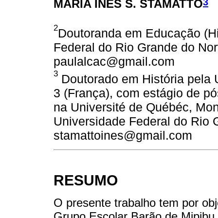
3
MARIA INÊS S. STAMATTO
2
Doutoranda em Educação (Hi
Federal do Rio Grande do Nort
paulalcac@gmail.com
3
Doutorado em História pela U
3 (França), com estágio de p
na Université de Québéc, Mont
Universidade Federal do Rio G
stamattoines@gmail.com
RESUMO
O presente trabalho tem por obj
Grupo Escolar Barão de Mipibu 