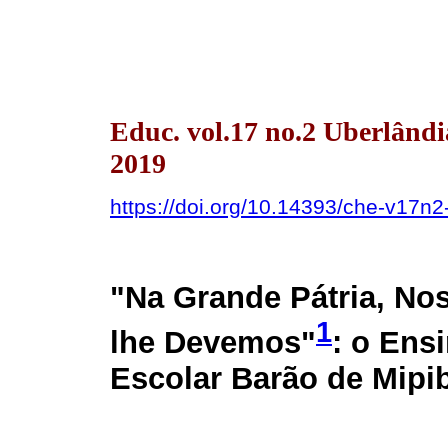
Educ. vol.17 no.2 Uberlând
2019
https://doi.org/10.14393/che-v17n
"Na Grande Pátria, No
1
lhe Devemos"
: o Ens
Escolar Barão de Mipib