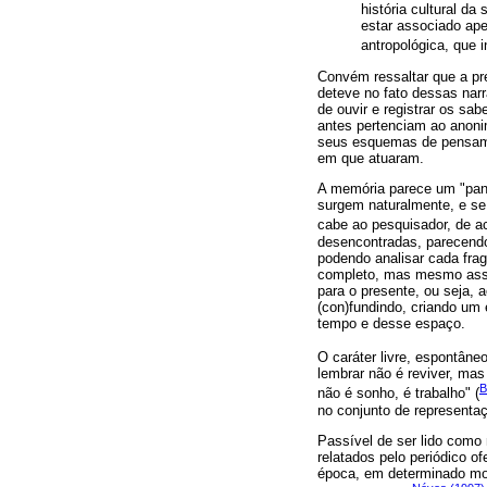
história cultural d
estar associado ape
antropológica, que i
Convém ressaltar que a pr
deteve no fato dessas nar
de ouvir e registrar os sab
antes pertenciam ao anoni
seus esquemas de pensame
em que atuaram.
A memória parece um "pand
surgem naturalmente, e s
cabe ao pesquisador, de 
desencontradas, parecendo
podendo analisar cada fra
completo, mas mesmo assim
para o presente, ou seja, 
(con)fundindo, criando um
tempo e desse espaço.
O caráter livre, espontân
lembrar não é reviver, mas
B
não é sonho, é trabalho" (
no conjunto de representa
Passível de ser lido como 
relatados pelo periódico o
época, em determinado mom