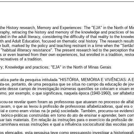
 the History research, Memory and Experiences: The "EJA" in the North of M
ography, retracing the history and memory of the knowledge and practices of te
d in the adult literacy, considering the difficulty of that reality to the knowle
uth and Adult Education, focused on thematic oral history. The research result
e built, marked by the policy and teaching restraint in a time when the "Sertã
"habitual illiteracy resistance". The present research led to the perception tha
s or even learned from their own experiences, but enrolled in a tradition, resto
recreatives of a tradition.
y; Knowledge and practices; "EJA" in the North of Minas Gerais
tematiza parte da pesquisa intitulada "HISTÓRIA, MEMÓRIA E VIVÊNCIAS:
ata-se, portanto, de uma pesquisa que se situa no campo da educação de jove
Diante desse campo de investigação inúmeras questões se colocam e visam es
como, por exemplo, o que significava, naquela época (1940-1960), ser alfabet
scou-se revelar quem foram as professoras que atuaram no processo de alfab
avam, o que as levou à profissão de professoras alfabetizadoras, qual era o 
ial e como eram vistas na (e pela) sociedade. Também, procurou-se evidenci
eórico-práticas construídas em torno do ato de ensinar e aprender, bem com
sar tais materiais. Em relação às instruções para o exercício da profissão de 
aminhava essas instruções e qual a influência sociocultural das escolas par
os elencados, esta pesquisa teve como pressuposto investigar a historiografia