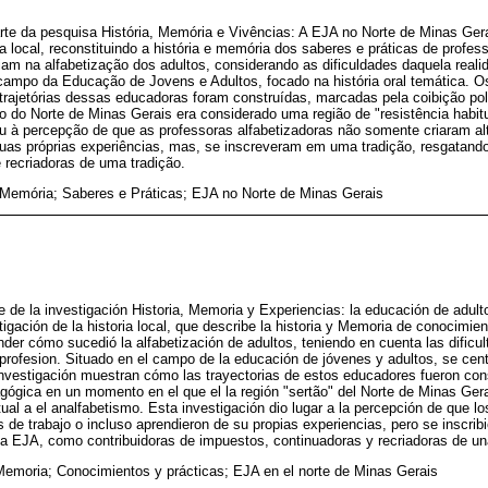
arte da pesquisa História, Memória e Vivências: A EJA no Norte de Minas Ger
ia local, reconstituindo a história e memória dos saberes e práticas de profe
m na alfabetização dos adultos, considerando as dificuldades daquela reali
 campo da Educação de Jovens e Adultos, focado na história oral temática. O
ajetórias dessas educadoras foram construídas, marcadas pela coibição pol
 do Norte de Minas Gerais era considerado uma região de "resistência habitu
u à percepção de que as professoras alfabetizadoras não somente criaram alt
s próprias experiências, mas, se inscreveram em uma tradição, resgatand
e recriadoras de uma tradição.
; Memória; Saberes e Práticas; EJA no Norte de Minas Gerais
te de la investigación Historia, Memoria y Experiencias: la educación de adul
igación de la historia local, que describe la historia y Memoria de conocimien
der cómo sucedió la alfabetización de adultos, teniendo en cuenta las dificul
 profesion. Situado en el campo de la educación de jóvenes y adultos, se centr
 investigación muestran cómo las trayectorias de estos educadores fueron con
gógica en un momento en el que el la región "sertão" del Norte de Minas Ger
tual a el analfabetismo. Esta investigación dio lugar a la percepción de que l
s de trabajo o incluso aprendieron de su propias experiencias, pero se inscribi
la EJA, como contribuidoras de impuestos, continuadoras y recriadoras de una
 Memoria; Conocimientos y prácticas; EJA en el norte de Minas Gerais