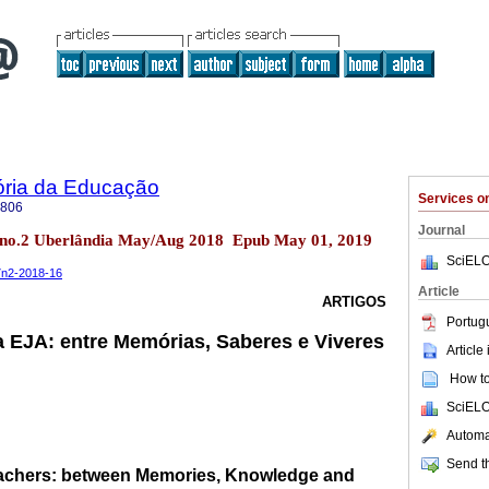
ória da Educação
Services 
7806
Journal
17 no.2 Uberlândia May/Aug 2018 Epub May 01, 2019
SciELO
17n2-2018-16
Article
ARTIGOS
Portug
a EJA: entre Memórias, Saberes e Viveres
Article
How to 
SciELO
Automat
Send th
eachers: between Memories, Knowledge and