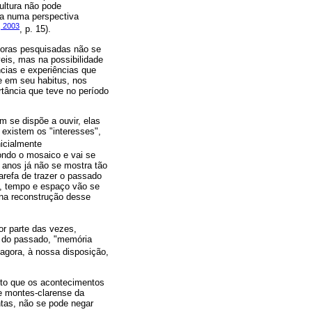
ultura não pode
ra numa perspectiva
 2003
, p. 15).
adoras pesquisadas não se
eis, mas na possibilidade
ncias e experiências que
e em seu habitus, nos
ância que teve no período
 se dispõe a ouvir, elas
existem os "interesses",
nicialmente
ondo o mosaico e vai se
 anos já não se mostra tão
refa de trazer o passado
do, tempo e espaço vão se
 na reconstrução desse
or parte das vezes,
as do passado, "memória
agora, à nossa disposição,
isto que os acontecimentos
de montes-clarense da
tas, não se pode negar