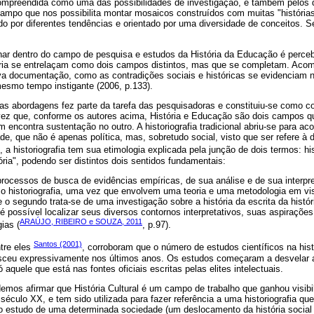
 compreendida como uma das possibilidades de investigação, e também pelos 
 campo que nos possibilita montar mosaicos construídos com muitas "história
 por diferentes tendências e orientado por uma diversidade de conceitos. S
lhar dentro do campo de pesquisa e estudos da História da Educação é perce
ria se entrelaçam como dois campos distintos, mas que se completam. Aco
ova documentação, como as contradições sociais e históricas se evidenciam
esmo tempo instigante (2006, p.133).
s abordagens fez parte da tarefa das pesquisadoras e constituiu-se como co
a vez que, conforme os autores acima, História e Educação são dois campos q
encontra sustentação no outro. A historiografia tradicional abriu-se para aco
de, que não é apenas política, mas, sobretudo social, visto que ser refere 
, a historiografia tem sua etimologia explicada pela junção de dois termos: his
tória", podendo ser distintos dois sentidos fundamentais:
 processos de busca de evidências empíricas, de sua análise e de sua interpr
 historiografia, uma vez que envolvem uma teoria e uma metodologia em vis
 e o segundo trata-se de uma investigação sobre a história da escrita da histó
 é possível localizar seus diversos contornos interpretativos, suas aspiraçõe
ARAÚJO, RIBEIRO e SOUZA, 2011
gias (
, p.97).
Santos (2001)
tre eles
, corroboram que o número de estudos científicos na his
cresceu expressivamente nos últimos anos. Os estudos começaram a desvelar a 
aquele que está nas fontes oficiais escritas pelas elites intelectuais.
mos afirmar que História Cultural é um campo de trabalho que ganhou visibil
século XX, e tem sido utilizada para fazer referência a uma historiografia qu
o estudo de uma determinada sociedade (um deslocamento da história social 