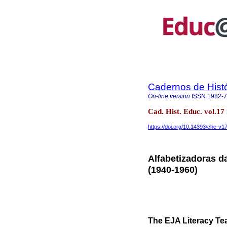
Cadernos de Hist
On-line version
ISSN
1982-
Cad. Hist. Educ. vol.
https://doi.org/10.14393/che-v
Alfabetizadoras d
(1940-1960)
The EJA Literacy T