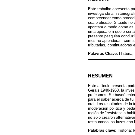
Este trabalho apresenta p
investigando a historiograf
compreender como procedia
sua profissão. Situado no
apontam o modo como as tr
uma época em que o sertão
presente pesquisa conduzi
mesmo aprenderam com sua
tributárias, continuadoras 
Palavras-Chave:
História
RESUMEN
Este artículo presenta par
Gerais 1940-1960, la invest
profesores. Se buscó enten
para el saber acerca de tu
oral. Los resultados de la
moderación política y peda
región de "resistencia habi
no sólo crearon alternativa
restaurando los lazos con 
Palabras clave:
Historia;