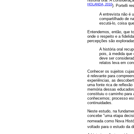
história oral. A consideraç
HOLANDA, 2010
). Portelli r
A entrevista não é 
compartilhado de na
escutá-lo, coisa que
Entendemos, então, que to
onde o respeito e a fideli
percepções são exploradas 
A história oral rec
pois, à medida que 
deve ser considerad
relatos leva em con
Conhecer os sujeitos cujas
é relevante para compreen
experiências, as descobert
uma fonte rica de reflexã
memória dessas educadoras
constituiu o caminho para
conhecemos; processo ess
continuidades.
Neste estudo, na fundamen
concebe "uma etapa decisiv
nomeada como Nova Históri
voltado para o estudo da d