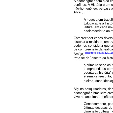
A historiografia tem sido
conflitos. A História é um
não-homogêneo, perpassado
Abreu,
A riqueza em traba
Educação e a Histó
leitura, em cada n
esclarecedor e ao m
Compreender essas diversa
historiar a realidade, um
podemos considerar que um 
de compreensão da realida
Ribeiro e Souza (2011)
Araújo,
trata-se da "escrita da his
o primeiro seria os
compreendidos como
escrita da história"
é sempre reescrita,
eleitas, suas ideolo
Alguns pesquisadores, den
historiografia brasileira 
vive no anonimato e não só 
Genericamente, pode
últimas décadas do 
dimensão cultural n