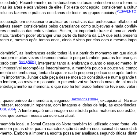
a sociedade). Recentemente, os historiadores culturais entendem que o termo c
nas às artes e aos valores da elite. Por esta concepção, consideram a cultu
PESAVENTO,
nclui os fazeres e práticas cotidianas de todos os grupos sociais (
eocupação em selecionar e analisar as narrativas das professoras alfabetiz
rativas serem consideradas pelos cartesianos como subjetivas e nada confiáv
eres e práticas das entrevistadas. Assim, foi importante trazer à tona as vivê
mato, também poder abranger uma parte da história da EJA que está present
nto e, mesmo após tantos anos, ainda é visto por elas com a mesma import
emônio", as lembranças estão todas lá e a partir do momento em que alguém
e surgem muitas vezes desencontradas é porque também para as lembranças 
Bosi (2004)
acordo com
, interpretar tanto a lembrança quanto o esquecimento. I
 impossível recompô-las integralmente, a memória pouco a pouco vai comp
gmento de lembrança, tentando ajustar cada pequeno pedaço que após tantos
 importante. Juntar cada peça desse mosaico constituiu-se numa grande ta
ao lembrar, ao reviver o passado, o presente vai se fazendo novo, de tal mo
 entrelaçamento na memória, o que não foi lembrado fielmente teve seu valor
Halbwachs (2004)
eo, quase onírico da memória é, segundo
, excepcional. Na mai
 refazer, reconstruir, repensar, com imagens e ideias de hoje, as experiênci
OSI, 2004
). A lembrança é uma imagem construída pelos materiais que estão, 
ções que povoam nossa consciência atual.
memória local, o Jornal Gazeta do Norte também foi utilizado como fonte, v
ferecem pistas úteis para a caracterização da esfera educacional da socieda
ento. Embora a imprensa escrita possa ser analisada segundo óticas distin