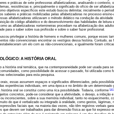
eres e práticas de sete professoras alfabetizadoras, analisando o contexto, 
lemas, resistências e, principalmente o significado do ofício de ser alfabetiz
mo objetivos específicos este estudo buscou delimitar, inicialmente o período 
os saberes e práticas mobilizadas pelas alfabetizadoras no processo ensino
s alfabetizadoras utilizavam o método didático na condução da atividade d
isição do código alfabético e do desenvolvimento das habilidades de leitura
omo as alfabetizadoras nortemineiras procediam na alfabetização dos adulto
ade para o saber sobre sua profissão e sobre o saber fazer profissional.
buscou privilegiar a história de homens e mulheres comuns, porque esses t
entos não convencionais encontrar os vestígios dessa história. Contudo, as f
 estabeleceram um elo com as não-convencionais, e igualmente foram critica
LÓGICO: A HISTÓRIA ORAL
 a história oral temática, que na contemporaneidade pode ser usada para se 
comunidades, como possibilidade de acessar o passado, foi utilizada como f
ras selecionadas para esta pesquisa.
 orais, essas assumem espaços e significados diferenciados, pela possibilida
 das experiências individuais, em uma época e no âmbito de um determinado g
Le 
 história oral se constitui como uma rica possibilidade. Todavia, conforme
ujeitos concretos, pode-se considerar que a afetividade, o desejo, a inibição
ou inconscientes, sobre a sua memória individual, tanto no esquecimento, 
to do que é verbalizado ou integrado à oralidade, como gestos, lágrimas, ri
expressões faciais que, na maioria das vezes, não têm registros verbais gar
os que devem ser trabalhados para dar dimensão física ao que foi expresso 