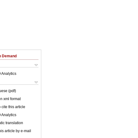
on Demand
 Analytics
uese (pdf)
 in xml format
cite this article
 Analytics
ic translation
is article by e-mail