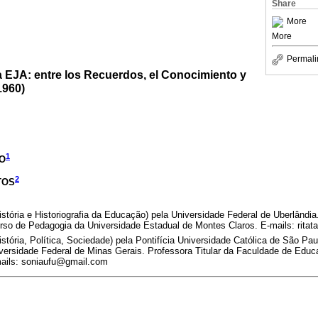
Share
More
More
Permali
a EJA: entre los Recuerdos, el Conocimiento y
1960)
1
LO
2
TOS
tória e Historiografia da Educação) pela Universidade Federal de Uberlândi
rso de Pedagogia da Universidade Estadual de Montes Claros. E-mails: rita
ória, Política, Sociedade) pela Pontifícia Universidade Católica de São Pau
iversidade Federal de Minas Gerais. Professora Titular da Faculdade de Edu
mails: soniaufu@gmail.com