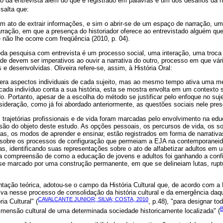
ão da entrevista além do que é registrado em palavras é um dos desafios da his
essalta que:
um ato de extrair informações, e sim o abrir-se de um espaço de narração, u
rração, em que a presença do historiador oferece ao entrevistado alguém que 
 não lhe ocorre com freqüência (2010, p. 04).
da pesquisa com entrevista é um processo social, uma interação, uma troca d
dade devem ser imperativos ao ouvir a narrativa do outro, processo em que vár
e desenvolvidas. Oliveira refere-se, assim, à História Oral:
upera aspectos individuais de cada sujeito, mas ao mesmo tempo ativa uma me
cada indivíduo conta a sua história, esta se mostra envolta em um contexto s
o. Portanto, apesar de a escolha do método se justificar pelo enfoque no suje
sideração, como já foi abordado anteriormente, as questões sociais nele pres
 trajetórias profissionais e de vida foram marcadas pelo envolvimento na ed
são do objeto deste estudo. As opções pessoais, os percursos de vida, os so
as, os modos de aprender e ensinar, estão registrados em forma de narrativa
o sobre os processos de configuração que permeiam a EJA na contemporaneida
, identificando suas representações sobre o ato de alfabetizar adultos em 
 a compreensão de como a educação de jovens e adultos foi ganhando a conf
e marcado por uma construção permanente, em que se delineiam lutas, rupt
tação teórica, adotou-se o campo da História Cultural que, de acordo com a
a nesse processo de consolidação da história cultural e da emergência daqu
CAVALCANTE JUNIOR; SILVA; COSTA, 2010
a Cultural" (
, p.48), "para designar to
imensão cultural de uma determinada sociedade historicamente localizada" (