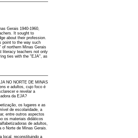
inas Gerais 1940-1960,
achers. It sought to
dge about their profession.
s point to the way such
o" of northern Minas Gerais
t literacy teachers not only
ring ties with the "EJA", as
 A EJA NO NORTE DE MINAS
ns e adultos, cujo foco é
clarecer e revelar a
izadora da EJA?
etização, os lugares e as
nível de escolaridade, a
ar, entre outros aspectos
o os materiais didáticos
alfabetizadoras de adultos,
a o Norte de Minas Gerais.
 local, reconstituindo a