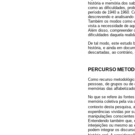
história e memória dos sab
como as dificuldades, prob
período de 1940 a 1960. Co
descrevendo e analisando 
Também os modos como essa
vista a necessidade de aqu
Além disso, compreender c
dificuldades daquela realid
De tal modo, este estudo 
história, e ainda em docum
descartadas, ao contrário,
PERCURSO METODO
Como recurso metodológico
pessoas, de grupos ou de 
memórias das alfabetizado
No que se refere às fontes
memória coletiva pela via
contexto desta pesquisa, a
experiências vividas por s
manipulações conscientes 
Entendendo também que, mui
interjeições ou mesmo as 
podem integrar os discurs