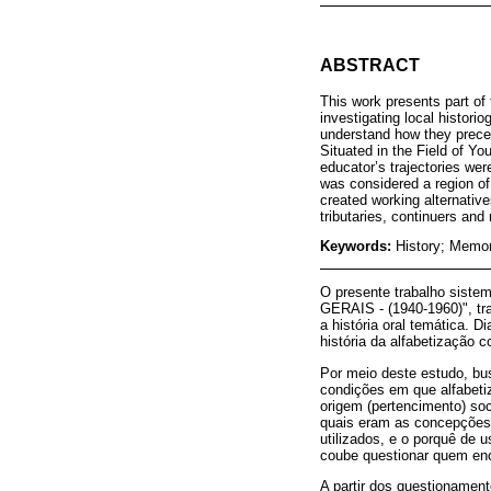
ABSTRACT
This work presents part of
investigating local histori
understand how they precede
Situated in the Field of Yo
educator’s trajectories wer
was considered a region of 
created working alternative
tributaries, continuers and 
Keywords:
History; Memor
O presente trabalho sis
GERAIS - (1940-1960)", tr
a história oral temática. 
história da alfabetização 
Por meio deste estudo, bu
condições em que alfabetiz
origem (pertencimento) soc
quais eram as concepções t
utilizados, e o porquê de u
coube questionar quem enc
A partir dos questionament