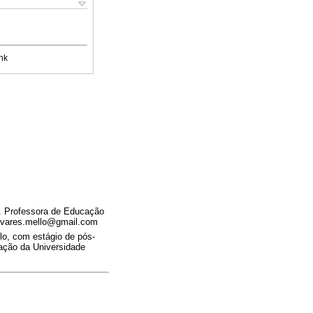
nk
a. Professora de Educação
tavares.mello@gmail.com
lo, com estágio de pós-
cação da Universidade