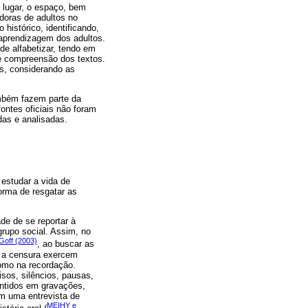
o lugar, o espaço, bem
adoras de adultos no
histórico, identificando,
-aprendizagem dos adultos.
e alfabetizar, tendo em
 e compreensão dos textos.
s, considerando as
ambém fazem parte da
ontes oficiais não foram
das e analisadas.
estudar a vida de
orma de resgatar as
de de se reportar à
rupo social. Assim, no
Goff (2003)
, ao buscar as
 e a censura exercem
como na recordação.
sos, silêncios, pausas,
antidos em gravações,
em uma entrevista de
MEIHY e