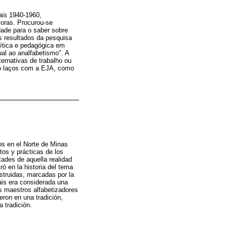
ais 1940-1960,
ssoras. Procurou-se
dade para o saber sobre
s resultados da pesquisa
ítica e pedagógica em
al ao analfabetismo". A
ernativas de trabalho ou
o laços com a EJA, como
tos en el Norte de Minas
tos y prácticas de los
tades de aquella realidad
ó en la historia del tema
struidas, marcadas por la
ais era considerada una
os maestros alfabetizadores
eron en una tradición,
 tradición.