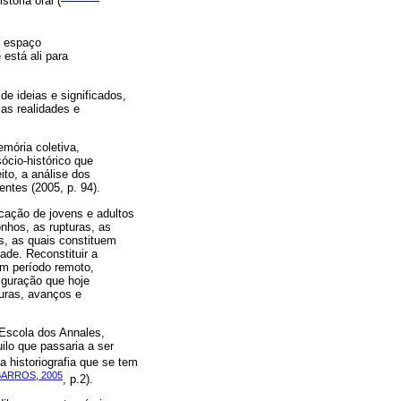
tória oral (
m espaço
está ali para
e ideias e significados,
ias realidades e
mória coletiva,
ócio-histórico que
ito, a análise dos
entes (2005, p. 94).
ucação de jovens e adultos
nhos, as rupturas, as
s, as quais constituem
de. Reconstituir a
um período remoto,
iguração que hoje
uras, avanços e
 Escola dos Annales,
ilo que passaria a ser
da historiografia que se tem
BARROS, 2005
, p.2).