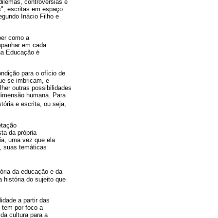
dilemas, controvérsias e
s", escritas em espaço
egundo Inácio Filho e
ber como a
mpanhar em cada
 na Educação é
ndição para o ofício de
ue se imbricam, e
lher outras possibilidades
à dimensão humana. Para
tória e escrita, ou seja,
etação
ta da própria
ria, uma vez que ela
s, suas temáticas
tória da educação e da
história do sujeito que
idade a partir das
e tem por foco a
da cultura para a