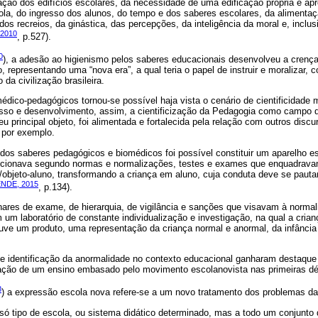
ação dos edifícios escolares, da necessidade de uma edificação própria e apr
la, do ingresso dos alunos, do tempo e dos saberes escolares, da alimentaç
dos recreios, da ginástica, das percepções, da inteligência da moral e, inclu
2010
, p.527).
0
), a adesão ao higienismo pelos saberes educacionais desenvolveu a crenç
 representando uma “nova era”, a qual teria o papel de instruir e moralizar, c
da civilização brasileira.
édico-pedagógicos tornou-se possível haja vista o cenário de cientificidade 
resso e desenvolvimento, assim, a cientificização da Pedagogia como campo
u principal objeto, foi alimentada e fortalecida pela relação com outros dis
 por exemplo.
dos saberes pedagógicos e biomédicos foi possível constituir um aparelho e
uncionava segundo normas e normalizações, testes e exames que enquadrava
to/objeto-aluno, transformando a criança em aluno, cuja conduta deve se pauta
NDE, 2015
, p.134).
nares de exame, de hierarquia, de vigilância e sanções que visavam à normal
um laboratório de constante individualização e investigação, na qual a crianç
ouve um produto, uma representação da criança normal e anormal, da infância
 e identificação da anormalidade no contexto educacional ganharam destaqu
tação de um ensino embasado pelo movimento escolanovista nas primeiras d
8
) a expressão escola nova refere-se a um novo tratamento dos problemas d
só tipo de escola, ou sistema didático determinado, mas a todo um conjunto 