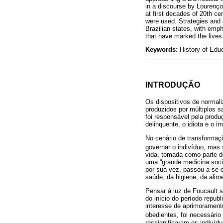
in a discourse by Lourenço
at first decades of 20th c
were used. Strategies and 
Brazilian states, with emp
that have marked the lives 
Keywords:
History of Edu
INTRODUÇÃO
Os dispositivos de normal
produzidos por múltiplos s
foi responsável pela produ
delinquente, o idiota e o i
No cenário de transformaçõ
governar o indivíduo, mas 
vida, tomada como parte do
uma “grande medicina soci
por sua vez, passou a se 
saúde, da higiene, da alim
Pensar à luz de Foucault 
do início do período repu
interesse de aprimorament
obedientes, foi necessário 
ressignificaram os indivíd