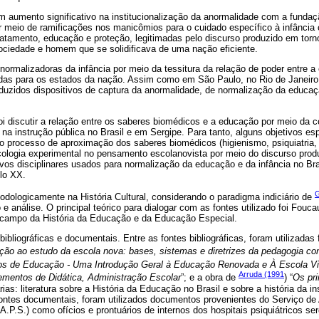
umento significativo na institucionalização da anormalidade com a fundaçã
or meio de ramificações nos manicômios para o cuidado específico à infância
tratamento, educação e proteção, legitimadas pelo discurso produzido em torn
sociedade e homem que se solidificava de uma nação eficiente.
 normalizadoras da infância por meio da tessitura da relação de poder entre 
das para os estados da nação. Assim como em São Paulo, no Rio de Janeir
uzidos dispositivos de captura da anormalidade, de normalização da educaç
foi discutir a relação entre os saberes biomédicos e a educação por meio da c
 na instrução pública no Brasil e em Sergipe. Para tanto, alguns objetivos es
o processo de aproximação dos saberes biomédicos (higienismo, psiquiatria,
sicologia experimental no pensamento escolanovista por meio do discurso prod
ivos disciplinares usados para normalização da educação e da infância no Br
lo XX.
G
dologicamente na História Cultural, considerando o paradigma indiciário de
e análise. O principal teórico para dialogar com as fontes utilizado foi Fouca
 campo da História da Educação e da Educação Especial.
bibliográficas e documentais. Entre as fontes bibliográficas, foram utilizadas 
ução ao estudo da escola nova: bases, sistemas e diretrizes da pedagogia c
s de Educação - Uma Introdução Geral à Educação Renovada e À Escola Viv
Arruda (1991
lementos de Didática, Administração Escolar
”; e a obra de
) “
Os pri
ias: literatura sobre a História da Educação no Brasil e sobre a história da in
fontes documentais, foram utilizados documentos provenientes do Serviço de
.P.S.) como ofícios e prontuários de internos dos hospitais psiquiátricos 