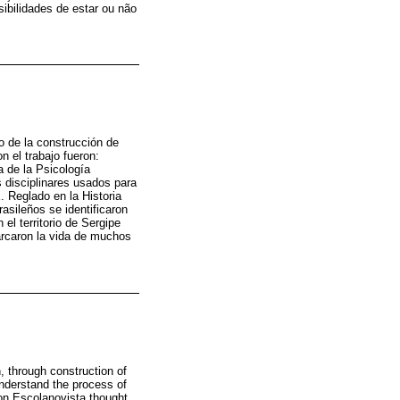
ibilidades de estar ou não
io de la construcción de
n el trabajo fueron:
a de la Psicología
s disciplinares usados para
. Reglado en la Historia
asileños se identificaron
el territorio de Sergipe
marcaron la vida de muchos
, through construction of
understand the process of
on Escolanovista thought