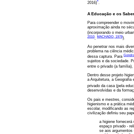
2016)
.
A Educação e os Sabe
Para compreender o movime
aproximação ainda no sécu
(incorporando o meio urban
2010
MACHADO, 1978
;
).
Ao penetrar nos mais dive
problema na ciência médica
Gondra
dessa captura. Para
sujeitos e da sociedade. 
entre o privado (a família),
Dentro desse projeto higie
a Arquitetura, a Geografi
privado da casa (pela educ
desenvolvidas e da formaç
Os pais e mestres, consi
higienismo e a prática méd
escolar, modificando as r
civilização definiu seu pa
a higiene fornecerá
espaço privado - re
se aos argumentos 