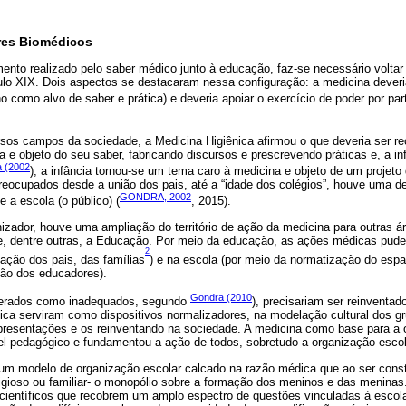
res Biomédicos
nto realizado pelo saber médico junto à educação, faz-se necessário voltar 
lo XIX. Dois aspectos se destacaram nessa configuração: a medicina deveri
o como alvo de saber e prática) e deveria apoiar o exercício de poder por par
rsos campos da sociedade, a Medicina Higiênica afirmou o que deveria ser 
 e objeto do seu saber, fabricando discursos e prescrevendo práticas e, a inf
 (2002
), a infância tornou-se um tema caro à medicina e objeto de um projeto
Preocupados desde a união dos pais, até a “idade dos colégios”, houve uma 
GONDRA, 2002
 e a escola (o público) (
, 2015).
nizador, houve uma ampliação do território de ação da medicina para outras 
a e, dentre outras, a Educação. Por meio da educação, as ações médicas pu
2
ação dos pais, das famílias
) e na escola (por meio da normatização do espa
ão dos educadores).
Gondra (2010
derados como inadequados, segundo
), precisariam ser reinventad
ica serviram como dispositivos normalizadores, na modelação cultural dos gr
epresentações e os reinventando na sociedade. A medicina como base para a 
pel pedagógico e fundamentou a ação de todos, sobretudo a organização escol
 um modelo de organização escolar calcado na razão médica que ao ser constit
ligioso ou familiar- o monopólio sobre a formação dos meninos e das meninas.
científicos que recobrem um amplo espectro de questões vinculadas à escola