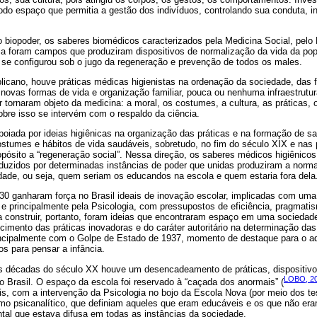
todo espaço que permitia a gestão dos indivíduos, controlando sua conduta, i
 biopoder, os saberes biomédicos caracterizados pela Medicina Social, pelo 
ogia foram campos que produziram dispositivos de normalização da vida da po
se configurou sob o jugo da regeneração e prevenção de todos os males.
blicano, houve práticas médicas higienistas na ordenação da sociedade, das f
 novas formas de vida e organização familiar, pouca ou nenhuma infraestrut
or tornaram objeto da medicina: a moral, os costumes, a cultura, as práticas,
obre isso se intervém com o respaldo da ciência.
poiada por ideias higiênicas na organização das práticas e na formação de 
ostumes e hábitos de vida saudáveis, sobretudo, no fim do século XIX e nas
ósito a “regeneração social”. Nessa direção, os saberes médicos higiênicos 
duzidos por determinadas instâncias de poder que unidas produziram a normal
dade, ou seja, quem seriam os educandos na escola e quem estaria fora dela
0 ganharam força no Brasil ideais de inovação escolar, implicadas com um
a e principalmente pela Psicologia, com pressupostos de eficiência, pragmatis
a construir, portanto, foram ideias que encontraram espaço em uma sociedad
cimento das práticas inovadoras e do caráter autoritário na determinação d
ncipalmente com o Golpe de Estado de 1937, momento de destaque para o a
os para pensar a infância.
as décadas do século XX houve um desencadeamento de práticas, dispositivos
LOBO, 2
o Brasil. O espaço da escola foi reservado à “caçada dos anormais” (
ois, com a intervenção da Psicologia no bojo da Escola Nova (por meio dos te
o psicanalítico, que definiam aqueles que eram educáveis e os que não era
tal que estava difusa em todas as instâncias da sociedade.