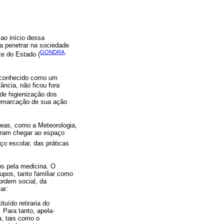
ao início dessa
a penetrar na sociedade
GONDRA,
te do Estado (
reconhecido como um
ância, não ficou fora
 de higienização dos
demarcação de sua ação
áreas, como a Meteorologia,
deram chegar ao espaço
ço escolar, das práticas
os pela medicina. O
upos, tanto familiar como
ordem social, da
ar:
uído retiraria do
 Para tanto, apela-
, tais como o