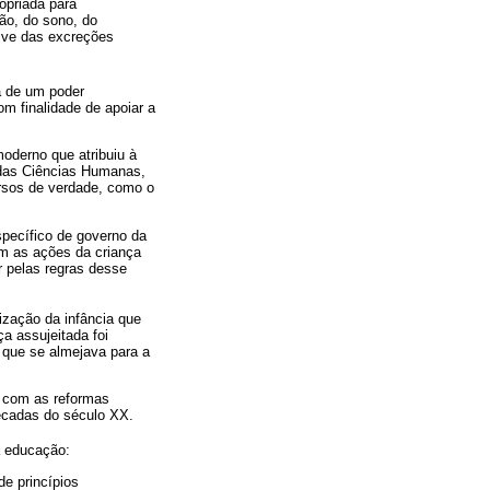
opriada para
ão, do sono, do
sive das excreções
a de um poder
om finalidade de apoiar a
moderno que atribuiu à
 das Ciências Humanas,
cursos de verdade, como o
specífico de governo da
m as ações da criança
r pelas regras desse
ização da infância que
a assujeitada foi
 que se almejava para a
e com as reformas
écadas do século XX.
a educação:
de princípios