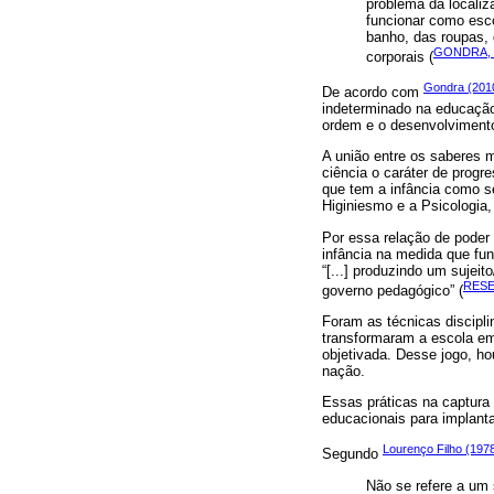
problema da localiz
funcionar como esco
banho, das roupas, 
GONDRA, 
corporais (
Gondra (201
De acordo com
indeterminado na educação,
ordem e o desenvolvimento 
A união entre os saberes m
ciência o caráter de prog
que tem a infância como se
Higiniesmo e a Psicologia,
Por essa relação de poder 
infância na medida que f
“[...] produzindo um sujei
RESE
governo pedagógico” (
Foram as técnicas discipli
transformaram a escola em 
objetivada. Desse jogo, h
nação.
Essas práticas na captura
educacionais para implan
Lourenço Filho (197
Segundo
Não se refere a um 