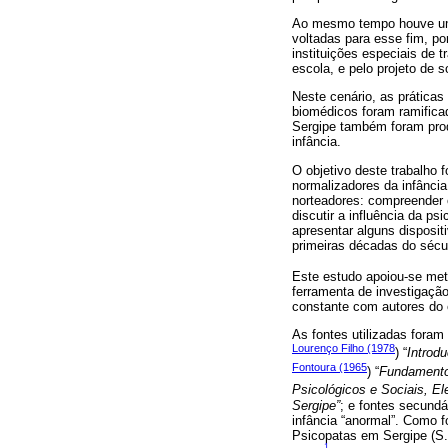
Ao mesmo tempo houve um a
voltadas para esse fim, p
instituições especiais de 
escola, e pelo projeto de 
Neste cenário, as práticas
biomédicos foram ramifica
Sergipe também foram prod
infância.
O objetivo deste trabalho 
normalizadores da infância
norteadores: compreender 
discutir a influência da p
apresentar alguns disposit
primeiras décadas do sécu
Este estudo apoiou-se meto
ferramenta de investigação 
constante com autores do
As fontes utilizadas foram 
Lourenço Filho (1978
) “
Introd
Fontoura (1965
) “
Fundamento
Psicológicos e Sociais, E
Sergipe”
; e fontes secundár
infância “anormal”. Como 
Psicopatas em Sergipe (S.A
1