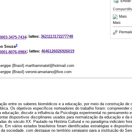
Enviar 
Compartilh
Mais
Mais
Permali
; lattes:
3621113172277748
-0003-3475-7434
2
no Souza
; lattes:
4646126026926019
-0001-8076-098X
Sergipe (Brasil) marthaminatel@hotmail.com
Sergipe (Brasil) veronicamariano@live.com
relação entre os saberes biomédicos e a educação, por meio da construção de 
ública. Os objetivos específicos norteadores do trabalho foram: compreender
 educação; discutir a influência da Psicologia experimental no pensamento e
entar dispositivos disciplinares usados para normalização da educação e da i
das do século XX. Pautado na História Cultural e no paradigma indiciário fo
s. Em vários estados brasileiros foram identificadas estratégias e dispositivo
 da sociedade, com destaque no território sergipano para a instituição do Ser