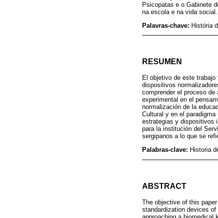
Psicopatas e o Gabinete d
na escola e na vida social.
Palavras-chave:
História 
RESUMEN
El objetivo de este trabajo
dispositivos normalizadores
comprender el proceso de a
experimental en el pensa
normalización de la educac
Cultural y en el paradigma
estrategias y dispositivos 
para la institución del Se
sergipanos a lo que se refi
Palabras-clave:
Historia 
ABSTRACT
The objective of this pape
standardization devices of 
approaching a biomedical k