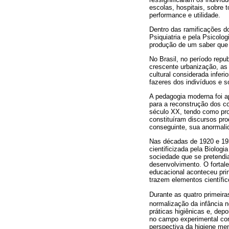
escolas, hospitais, sobre 
performance e utilidade.
Dentro das ramificações do
Psiquiatria e pela Psicol
produção de um saber que 
No Brasil, no período repu
crescente urbanização, as
cultural considerada inferi
fazeres dos indivíduos e s
A pedagogia moderna foi a
para a reconstrução dos c
século XX, tendo como prop
constituíram discursos pro
conseguinte, sua anormali
Nas décadas de 1920 e 193
cientificizada pela Biologi
sociedade que se pretendi
desenvolvimento. O fortale
educacional aconteceu pri
trazem elementos científic
Durante as quatro primeir
normalização da infância n
práticas higiênicas e, dep
no campo experimental com
perspectiva da higiene men