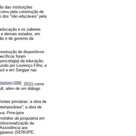
o das instituições
 como pela construção de
o dos “não educáveis” pela
a educação e os saberes
o e demais estados, em
ão e de governo da
onstrução de dispositivos
pecíficos foram
 psicologia) da educação;
uzido por Lourenço Filho; e
asil e em Sergipe nas
inzburg (2006
, 2011) como
ult, além de um diálogo
fontes primárias: a obra de
ontemporânea”
; a obra de
a: Princípios
mórdios da psiquiatria em
stitucionalização da
 Assistência aos
sergipanos (SERGIPE,