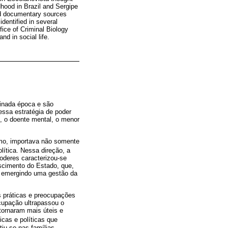
dhood in Brazil and Sergipe
and documentary sources
dentified in several
ice of Criminal Biology
nd in social life.
minada época e são
essa estratégia de poder
l, o doente mental, o menor
ismo, importava não somente
lítica. Nessa direção, a
oderes caracterizou-se
escimento do Estado, que,
, emergindo uma gestão da
s práticas e preocupações
cupação ultrapassou o
tornaram mais úteis e
icas e políticas que
tiu-se nas famílias,