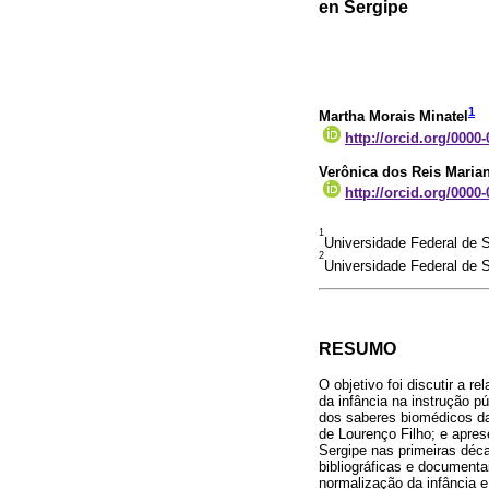
en Sergipe
1
Martha Morais Minatel
http://orcid.org/0000
Verônica dos Reis Maria
http://orcid.org/0000
1
Universidade Federal de 
2
Universidade Federal de 
RESUMO
O objetivo foi discutir a 
da infância na instrução p
dos saberes biomédicos da
de Lourenço Filho; e apres
Sergipe nas primeiras déca
bibliográficas e documentai
normalização da infância e