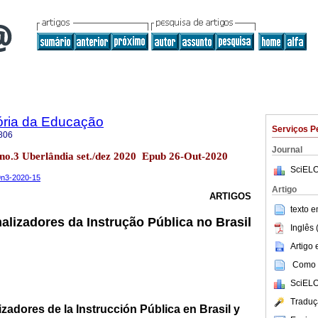
ória da Educação
Serviços P
806
Journal
9 no.3 Uberlândia set./dez 2020 Epub 26-Out-2020
SciELO
19n3-2020-15
Artigo
ARTIGOS
texto 
alizadores da Instrução Pública no Brasil
Inglês 
Artigo
Como c
SciELO
Traduç
zadores de la Instrucción Pública en Brasil y