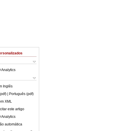
ersonalizados
 Analytics
em
Inglês
(pdf)
| Português (pdf)
 em XML
itar este artigo
 Analytics
ão automática