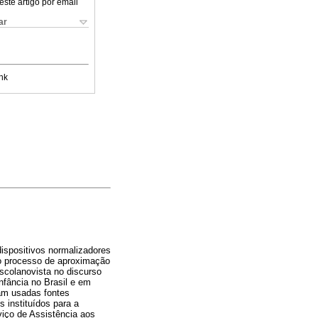
este artigo por email
ar
nk
dispositivos normalizadores
 o processo de aproximação
scolanovista no discurso
nfância no Brasil e em
ram usadas fontes
s instituídos para a
viço de Assistência aos