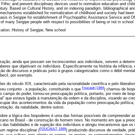
 Filho; and present disciplinary devices used to normalize education and chil
entury. Based on Cultural History, and on indexing paradigm, bibliographical 
mechanisms established for normalization of childhood and society had been i
hasis in Sergipe for establishment of Psychopathic Assistance Service and Off
of many Sergipe people with respect to possibilities of being or not in school a
cation; History of Sergipe; New school
ização, ainda que possam ser inconscientes aos indivíduos, servem a deter
aberes que objetivam os indivíduos. Especificamente na história da infância, 
ção de discursos e práticas junto à grupos categorizados como o débil menta
mbecil, por exemplo.
es do século XIX, caracterizado pela racionalidade científica e pelo liberal
Foucault (1984
seu conjunto - a população, constituindo o que
) chamou de biopo
 campo do poder, tornou-se preocupação política, portanto, por meio de biop
al” que estava ligada à manutenção da ordem e da disciplina, visando ao cr
ocupar dos acontecimentos da vida da população como preocupação política
entação, da natalidade, dentre outros.
sobre a lógica dos biopoderes é uma das formas possíveis de compreender a
blicano no Brasil - de construção do homem novo. No momento em que a preo
o das habilidades e de sujeição dos indivíduos e atingiu mecanismos que os 
FOUCAULT, 1999
um regime disciplinar (
) produzindo discursos de verdade, prát
uos, sua cultura, pois atingiu os corpos, os gestos, os comportamentos. Inves