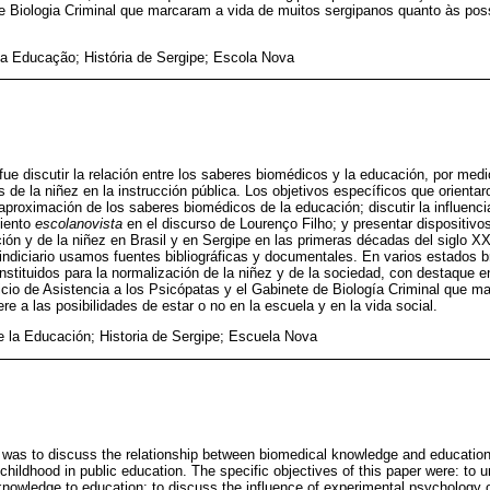
e Biologia Criminal que marcaram a vida de muitos sergipanos quanto às poss
da Educação; História de Sergipe; Escola Nova
 fue discutir la relación entre los saberes biomédicos y la educación, por med
 de la niñez en la instrucción pública. Los objetivos específicos que orientaro
proximación de los saberes biomédicos de la educación; discutir la influenci
miento
escolanovista
en el discurso de Lourenço Filho; y presentar dispositivo
ión y de la niñez en Brasil y en Sergipe en las primeras décadas del siglo XX
 indiciario usamos fuentes bibliográficas y documentales. En varios estados br
instituidos para la normalización de la niñez y de la sociedad, con destaque en 
rvicio de Asistencia a los Psicópatas y el Gabinete de Biología Criminal que 
ere a las posibilidades de estar o no en la escuela y en la vida social.
de la Educación; Historia de Sergipe; Escuela Nova
r was to discuss the relationship between biomedical knowledge and education
childhood in public education. The specific objectives of this paper were: to 
nowledge to education; to discuss the influence of experimental psychology 