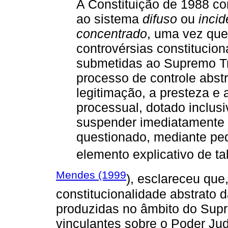
A Constituição de 1988 con
ao sistema
difuso
ou
incid
concentrado
, uma vez que
controvérsias constitucio
submetidas ao Supremo Tr
processo de controle abst
legitimação, a presteza e
processual, dotado inclusi
suspender imediatamente a
questionado, mediante ped
elemento explicativo de ta
Mendes (1999
), esclareceu que
constitucionalidade abstrato 
produzidas no âmbito do Supr
vinculantes sobre o Poder Jud