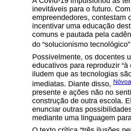
A Covid-19 impulsionou as t
inevitáveis para o futuro. Co
empreendedores, contestam o 
incentivar uma educação dest
comuns e pautada pela cadên
do “solucionismo tecnológico”
Possivelmente, os docentes ut
educativos para reproduzir “à 
iludem que as tecnologias sã
Nóvoa
imediatas. Diante disso,
presente e ações não no sent
construção de outra escola. El
enunciar outras possibilidad
mediante uma linguagem para
O texto crítica “três ilusões 