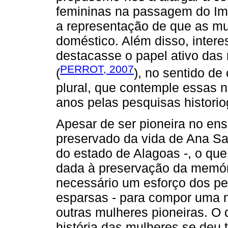
femininas na passagem do Imp
a representação de que as m
doméstico. Além disso, inter
destacasse o papel ativo das
PERROT, 2007
(
), no sentido de
plural, que contemple essas n
anos pelas pesquisas historiog
Apesar de ser pioneira no ens
preservado da vida de Ana Sam
do estado de Alagoas -, o qu
dada à preservação da memóri
necessário um esforço dos pe
esparsas - para compor uma na
outras mulheres pioneiras. O
história das mulheres se deu 