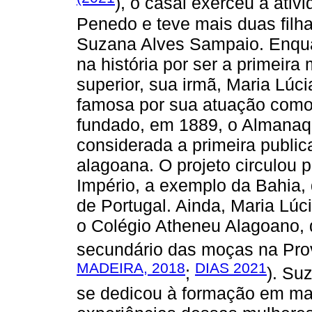
), o casal exerceu a ati
Penedo e teve mais duas filh
Suzana Alves Sampaio. Enqu
na história por ser a primeir
superior, sua irmã, Maria Lúc
famosa por sua atuação como 
fundado, em 1889, o Almanaqu
considerada a primeira public
alagoana. O projeto circulou p
Império, a exemplo da Bahia, 
de Portugal. Ainda, Maria Lú
o Colégio Atheneu Alagoano, 
secundário das moças na Prov
MADEIRA, 2018
DIAS 2021
;
). Su
se dedicou à formação em mag