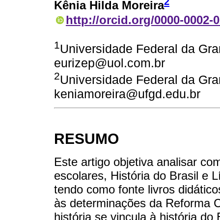
2
Kênia Hilda Moreira
http://orcid.org/0000-0002-
1
Universidade Federal da Gr
eurizep@uol.com.br
2
Universidade Federal da Gr
keniamoreira@ufgd.edu.br
RESUMO
Este artigo objetiva analisar com
escolares, História do Brasil e 
tendo como fonte livros didátic
às determinações da Reforma 
história se vincula à história 