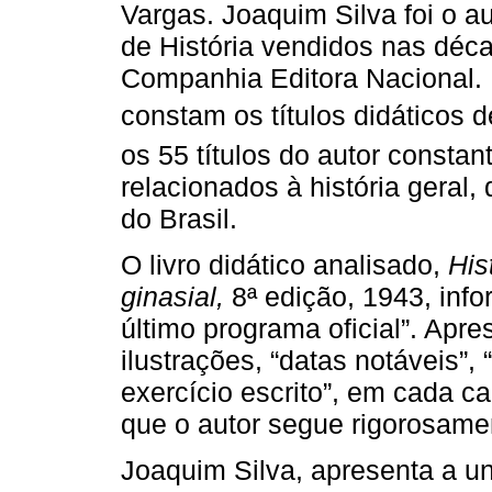
Vargas. Joaquim Silva foi o a
de História vendidos nas déc
Companhia Editora Nacional. N
constam os títulos didáticos d
os 55 títulos do autor const
relacionados à história geral, 
do Brasil.
O livro didático analisado,
His
ginasial,
8ª edição, 1943, inf
último programa oficial”. Apr
ilustrações, “datas notáveis”
exercício escrito”, em cada cap
que o autor segue rigorosame
Joaquim Silva, apresenta a un