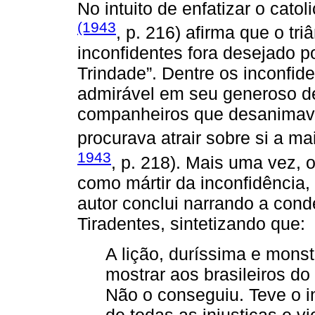
No intuito de enfatizar o cat
(1943
, p. 216) afirma que o t
inconfidentes fora desejado 
Trindade”. Dentre os inconfid
admirável em seu generoso de
companheiros que desanimava
procurava atrair sobre si a ma
1943
, p. 218). Mais uma vez, 
como mártir da inconfidência,
autor conclui narrando a con
Tiradentes, sintetizando que:
A lição, duríssima e mons
mostrar aos brasileiros do 
Não o conseguiu. Teve o in
de todas as injustiças e vi