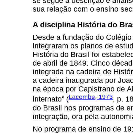
se segue a descrição e anális
sua relação com o ensino sec
A disciplina História do Br
Desde a fundação do Colégio P
integraram os planos de estud
História do Brasil foi estabel
de abril de 1849. Cinco década
integrada na cadeira de Histó
a cadeira inaugurada por Jo
na época por Capistrano de A
Lacombe, 1973
internato” (
, p. 1
do Brasil nos programas de en
integração, ora pela autonomia
No programa de ensino de 191