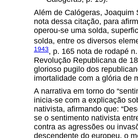
Além de Calógeras, Joaquim S
nota dessa citação, para afir
operou-se uma solda, superfic
solda, entre os diversos elem
1943
, p. 165 nota de rodapé n
Revolução Republicana de 181
glorioso pugilo dos republic
imortalidade com a glória de m
A narrativa em torno do “sent
inicia-se com a explicação s
nativista, afirmando que: “D
se o sentimento nativista entr
contra as agressões ou invas
descendente do europeu, o mes