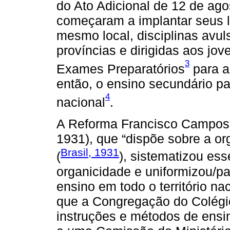
do Ato Adicional de 12 de ag
começaram a implantar seus l
mesmo local, disciplinas avul
províncias e dirigidas aos jo
3
Exames Preparatórios
para a
então, o ensino secundário p
4
nacional
.
A Reforma Francisco Campos (
1931), que “dispõe sobre a o
Brasil, 1931
(
), sistematizou ess
organicidade e uniformizou/p
ensino em todo o território n
que a Congregação do Colégio
instruções e métodos de ensi