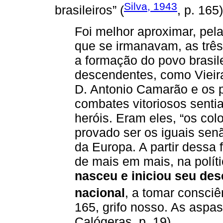
Silva, 1943
brasileiros” (
, p. 165)
Foi melhor aproximar, pe
que se irmanavam, as três
a formação do povo brasile
descendentes, como Vieira
D. Antonio Camarão e os 
combates vitoriosos sent
heróis. Eram eles, “os co
provado ser os iguais sen
da Europa. A partir dessa 
de mais em mais, na polít
nasceu e iniciou seu de
nacional
, a tomar consciê
165, grifo nosso. As aspa
Calógeras, p. 19).