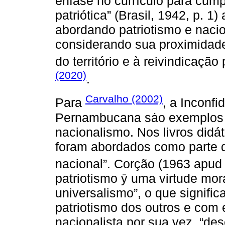
ênfase no currículo para cum
patriótica” (Brasil, 1942, p. 1
abordando patriotismo e naci
considerando sua proximidade
do território e à reivindicaç
(2020)
.
Carvalho (2002)
Para
, a Inconf
Pernambucana sȧo exemplos d
nacionalismo. Nos livros didá
foram abordados como parte 
nacional”. Corção (1963 apu
patriotismo ȳ uma virtude mor
universalismo”, o que signific
patriotismo dos outros e com
nacionalista por sua vez, “de