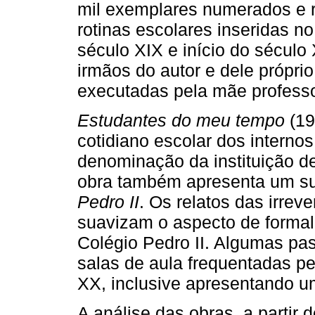
mil exemplares numerados e ru
rotinas escolares inseridas no 
século XIX e início do século
irmãos do autor e dele própri
executadas pela mãe professo
Estudantes do meu tempo
(19
cotidiano escolar dos interno
denominação da instituição de
obra também apresenta um su
Pedro II
. Os relatos das irrev
suavizam o aspecto de formal
Colégio Pedro II. Algumas p
salas de aula frequentadas pe
XX, inclusive apresentando um
A análise das obras, a partir 