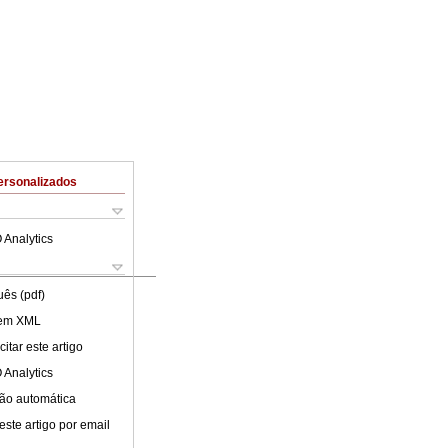
ersonalizados
 Analytics
uês (pdf)
 em XML
itar este artigo
 Analytics
ão automática
este artigo por email