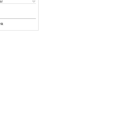
ar
nk