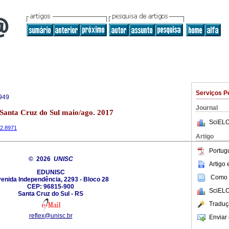
Serviços P
949
Journal
 Santa Cruz do Sul maio/ago. 2017
SciELO
i2.8971
Artigo
Portug
© 2026
UNISC
Artigo
EDUNISC
Como c
enida Independência, 2293 - Bloco 28
CEP: 96815-900
SciELO
Santa Cruz do Sul - RS
Traduç
reflex@unisc.br
Enviar 