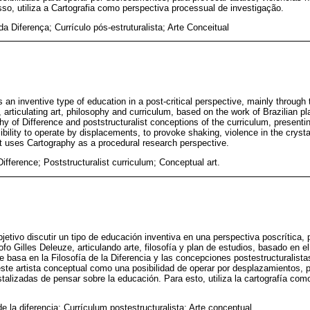
so, utiliza a Cartografia como perspectiva processual de investigação.
 da Diferença; Currículo pós-estruturalista; Arte Conceitual
s an inventive type of education in a post-critical perspective, mainly through 
 articulating art, philosophy and curriculum, based on the work of Brazilian pla
hy of Difference and poststructuralist conceptions of the curriculum, presentin
ibility to operate by displacements, to provoke shaking, violence in the crysta
 it uses Cartography as a procedural research perspective.
ifference; Poststructuralist curriculum; Conceptual art.
jetivo discutir un tipo de educación inventiva en una perspectiva poscrítica, 
ofo Gilles Deleuze, articulando arte, filosofía y plan de estudios, basado en el 
e basa en la Filosofía de la Diferencia y las concepciones postestructuralista
este artista conceptual como una posibilidad de operar por desplazamientos, 
stalizadas de pensar sobre la educación. Para esto, utiliza la cartografía co
de la diferencia; Currículum postestructuralista; Arte conceptual.