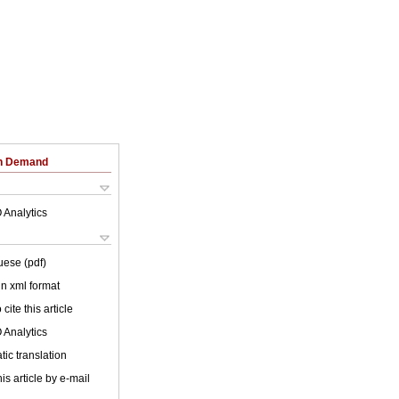
on Demand
 Analytics
uese (pdf)
 in xml format
cite this article
 Analytics
ic translation
is article by e-mail