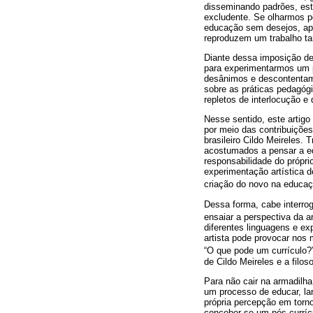
disseminando padrões, este
excludente. Se olharmos p
educação sem desejos, apet
reproduzem um trabalho tar
Diante dessa imposição de 
para experimentarmos um pr
desânimos e descontentam
sobre as práticas pedagógi
repletos de interlocução e 
Nesse sentido, este artigo
por meio das contribuições d
brasileiro Cildo Meireles.
acostumados a pensar a edu
responsabilidade do própri
experimentação artística d
criação do novo na educaç
Dessa forma, cabe interro
ensaiar a perspectiva da a
diferentes linguagens e e
artista pode provocar nos
“O que pode um currículo?”
de Cildo Meireles e a filo
Para não cair na armadilha
um processo de educar, la
própria percepção em torn
conceber-se um pós-currícu