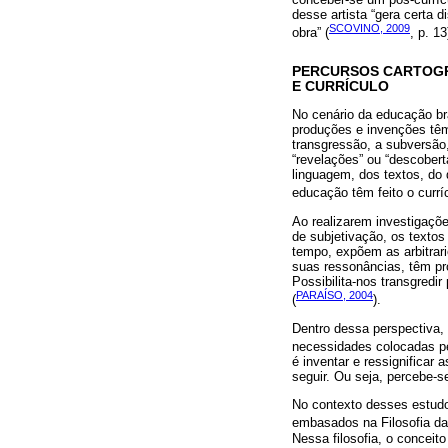
desse artista “gera certa 
SCOVINO, 2009
obra” (
, p. 13
PERCURSOS CARTOGR
E CURRÍCULO
No cenário da educação bra
produções e invenções têm
transgressão, a subversão
“revelações” ou “descobert
linguagem, dos textos, do
educação têm feito o currí
Ao realizarem investigaçõ
de subjetivação, os texto
tempo, expõem as arbitrar
suas ressonâncias, têm pro
Possibilita-nos transgredi
PARAÍSO, 2004
(
).
Dentro dessa perspectiva,
necessidades colocadas pe
é inventar e ressignifica
seguir. Ou seja, percebe-s
No contexto desses estudo
embasados na Filosofia da
Nessa filosofia, o conceito