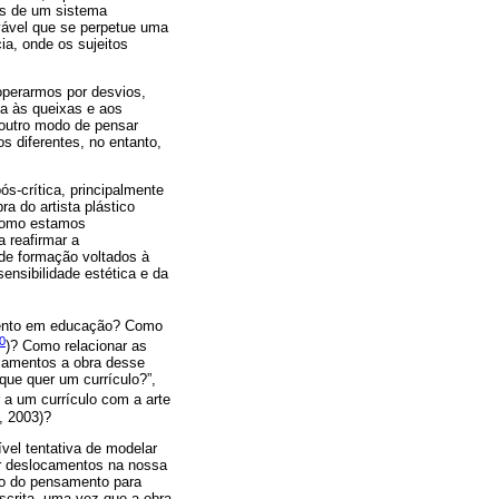
ões de um sistema
vável que se perpetue uma
ia, onde os sujeitos
operarmos por desvios,
va às queixas e aos
outro modo de pensar
s diferentes, no entanto,
ós-crítica, principalmente
bra do artista plástico
o como estamos
a reafirmar a
 de formação voltados à
ensibilidade estética e da
amento em educação? Como
0
)? Como relacionar as
ocamentos a obra desse
que quer um currículo?”,
 a um currículo com a arte
, 2003)?
ível tentativa de modelar
ir deslocamentos na nossa
ão do pensamento para
escrita, uma vez que a obra