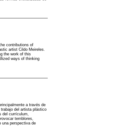
the contributions of
stic artist Cildo Meireles.
g the work of this
llized ways of thinking
principalmente a través de
trabajo del artista plástico
s del currículum,
provocar temblores,
mo una perspectiva de