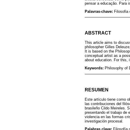
pensar a educação. Para is
Palavras-chave:
Filosofia
ABSTRACT
This article aims to discus
philosopher Gilles Deleuze,
It is based on the Philosop
conceptual artist as a poss
about education. For this,
Keywords:
Philosophy of D
RESUMEN
Este artículo tiene como ob
las contribuciones del filós
brasileño Cildo Meireles. S
presentando el trabajo de 
violencia en las formas cri
investigación procesal.
Palabras clave:
Filosofía 