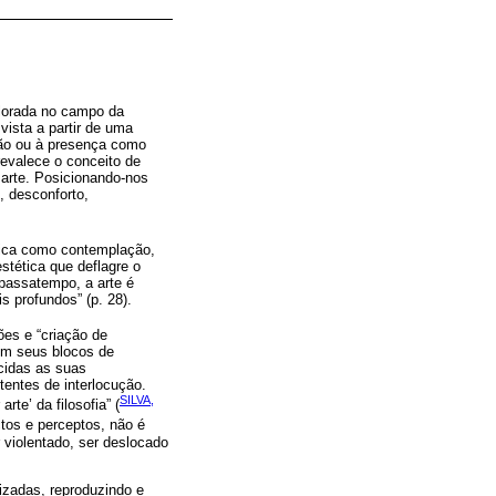
lorada no campo da
vista a partir de uma
ação ou à presença como
revalece o conceito de
 arte. Posicionando-nos
 desconforto,
ética como contemplação,
stética que deflagre o
passatempo, a arte é
 profundos” (p. 28).
es e “criação de
 em seus blocos de
ecidas as suas
tentes de interlocução.
SILVA,
rte’ da filosofia” (
ctos e perceptos, não é
 violentado, ser deslocado
izadas, reproduzindo e