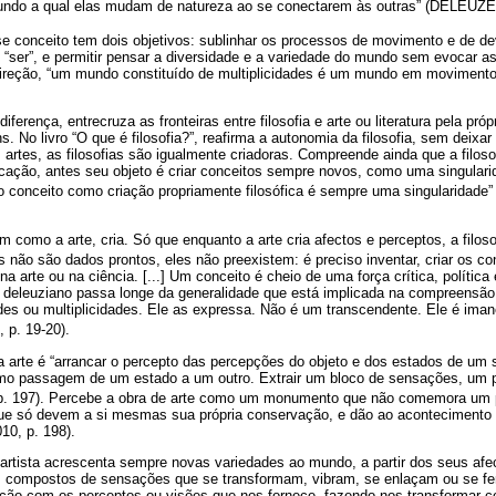
egundo a qual elas mudam de natureza ao se conectarem às outras” (DELEUZE
se conceito tem dois objetivos: sublinhar os processos de movimento e de d
 “ser”, e permitir pensar a diversidade e a variedade do mundo sem evocar a
direção, “um mundo constituído de multiplicidades é um mundo em moviment
diferença, entrecruza as fronteiras entre filosofia e arte ou literatura pela pró
. No livro “O que é filosofia?”, reafirma a autonomia da filosofia, sem deixar
s artes, as filosofias são igualmente criadoras. Compreende ainda que a filos
ação, antes seu objeto é criar conceitos sempre novos, como uma singularid
e o conceito como criação propriamente filosófica é sempre uma singularidade” 
im como a arte, cria. Só que enquanto a arte cria afectos e perceptos, a filoso
os não são dados prontos, eles não preexistem: é preciso inventar, criar os co
a arte ou na ciência. [...] Um conceito é cheio de uma força crítica, política e
 deleuziano passa longe da generalidade que está implicada na compreensão t
ades ou multiplicidades. Ele as expressa. Não é um transcendente. Ele é iman
, p. 19-20).
a arte é “arrancar o percepto das percepções do objeto e dos estados de um su
mo passagem de um estado a um outro. Extrair um bloco de sensações, um 
 p. 197). Percebe a obra de arte como um monumento que não comemora um 
ue só devem a si mesmas sua própria conservação, e dão ao acontecimento 
0, p. 198).
o artista acrescenta sempre novas variedades ao mundo, a partir dos seus af
m compostos de sensações que se transformam, vibram, se enlaçam ou se fe
lação com os perceptos ou visões que nos fornece, fazendo-nos transformar 