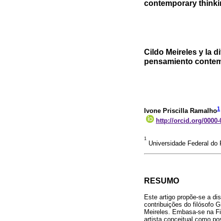
contemporary thinki
Cildo Meireles y la d
pensamiento contem
1
Ivone Priscilla Ramalho
http://orcid.org/0000
1
Universidade Federal do R
RESUMO
Este artigo propõe-se a di
contribuições do filósofo Gi
Meireles. Embasa-se na Fil
artista conceitual como po