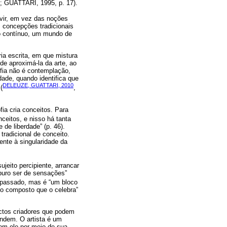
; GUATTARI, 1995, p. 17).
evir, em vez das noções
s concepções tradicionais
o contínuo, um mundo de
pria escrita, em que mistura
 de aproximá-la da arte, ao
ofia não é contemplação,
ade, quando identifica que
DELEUZE, GUATTARI, 2010
(
,
fia cria conceitos. Para
nceitos, e nisso há tanta
 de liberdade” (p. 46).
radicional de conceito.
ente à singularidade da
jeito percipiente, arrancar
puro ser de sensações”
passado, mas é “um bloco
o composto que o celebra”
ectos criadores que podem
ndem. O artista é um
com ele por meio de sua