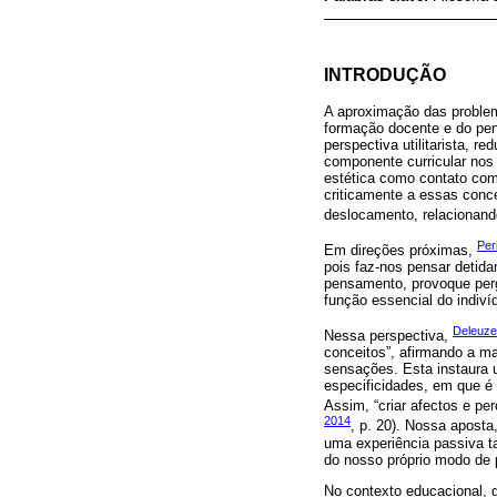
INTRODUÇÃO
A aproximação das proble
formação docente e do pens
perspectiva utilitarista, 
componente curricular nos 
estética como contato com 
criticamente a essas con
deslocamento, relacionand
Per
Em direções próximas,
pois faz-nos pensar detida
pensamento, provoque perg
função essencial do indiv
Deleuze
Nessa perspectiva,
conceitos”, afirmando a ma
sensações. Esta instaura u
especificidades, em que é 
Assim, “criar afectos e perc
2014
, p. 20). Nossa aposta,
uma experiência passiva ta
do nosso próprio modo de 
No contexto educacional, 