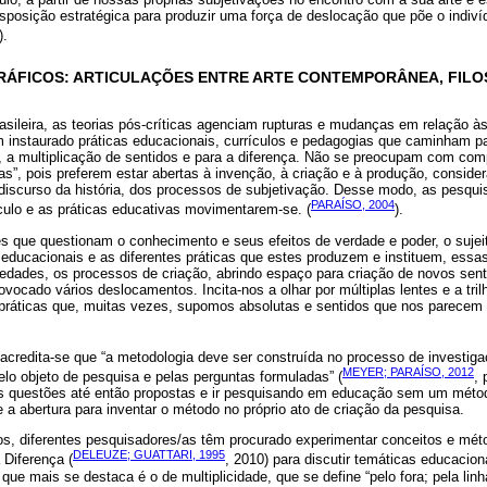
disposição estratégica para produzir uma força de deslocação que põe o indivíd
).
ÁFICOS: ARTICULAÇÕES ENTRE ARTE CONTEMPORÂNEA, FILOS
sileira, as teorias pós-críticas agenciam rupturas e mudanças em relação às
 instaurado práticas educacionais, currículos e pedagogias que caminham pa
, a multiplicação de sentidos e para a diferença. Não se preocupam com co
as”, pois preferem estar abertas à invenção, à criação e à produção, consider
 discurso da história, dos processos de subjetivação. Desse modo, as pesqui
PARAÍSO, 2004
culo e as práticas educativas movimentarem-se. (
).
es que questionam o conhecimento e seus efeitos de verdade e poder, o sujei
s educacionais e as diferentes práticas que estes produzem e instituem, es
iedades, os processos de criação, abrindo espaço para criação de novos se
vocado vários deslocamentos. Incita-nos a olhar por múltiplas lentes e a tril
r práticas que, muitas vezes, supomos absolutas e sentidos que nos parecem 
 acredita-se que “a metodologia deve ser construída no processo de investig
MEYER; PARAÍSO, 2012
lo objeto de pesquisa e pelas perguntas formuladas” (
, 
r as questões até então propostas e ir pesquisando em educação sem um méto
e a abertura para inventar o método no próprio ato de criação da pesquisa.
s, diferentes pesquisadores/as têm procurado experimentar conceitos e mé
DELEUZE; GUATTARI, 1995
 Diferença (
, 2010) para discutir temáticas educacio
 que mais se destaca é o de multiplicidade, que se define “pelo fora; pela linh