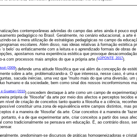
matizações contemporâneas advindas do campo das artes ainda é pouco exp
amento pedagógico no Brasil. Geralmente, no cenário educacional, a arte é 
reduzindo-se à mera utilização de estratégias pedagógicas no campo da educ
programas escolares. Além disso, nas ideias relativas à formação estética p
‘o belo’ ou enfaticamente com a leitura e o aprendizado formais de obras de
cepções, apostamos numa experiência estética que provoque desacomodação,
LOPONTE, 2017
o-a com processos mais amplos do que a própria arte (
).
issé (2009
) defende uma atitude filosófica que vai além da concepção de est
mente sobre a arte, problematizando-a. O que interessa, nesse caso, é uma e
untas, sacuda inércias, uma vez que “muito mais do que uma diversão, um 
íduo humano e da sociedade, bem como sinal dos nossos inconformismos mais
 e Guattari (2010
) concedem destaque à arte como um campo de experimentaçõ
neira própria de “filosofar” da arte por meio dos afectos e perceptos tecidos
m nível de criação de conceitos tanto quanto a filosofia e a ciência, reconh
possível constituir uma zona de equivalência entre campos distintos, mas po
eptos é a maneira de ‘filosofar’ da arte. Criar conceitos é a maneira de ‘fazer a
 portanto, é a de que experimentar arte, criar conceitos a partir dos seus afe
l como tradicionalmente se pensava em educação. É, ao contrário disso, ser
pensar.
geralmente, predominam-se discursos de práticas homogeneizadoras e cristal