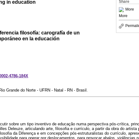
ng in education
Share
More
More
Permali
iferencia filosofía: carografía de un
poráneo en la educación
-0002-4786-184X
io Grande do Norte - UFRN - Natal - RN - Brasil.
scutir sobre um tipo inventivo de educação numa perspectiva pós-crítica, pri
lles Deleuze, articulando arte, filosofia e currículo, a partir da obra do artista 
osofia da Diferença e em concepções pós-estruturalistas do currículo, apre
ssibilidade para operar por deslocamentos, para provocar abalos, violências n