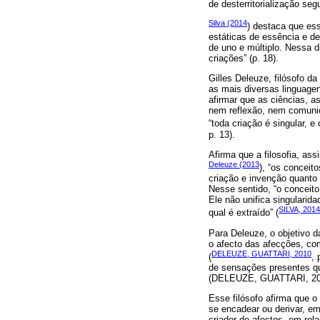
de desterritorialização s
Silva (2014
) destaca que es
estáticas de essência e de
de uno e múltiplo. Nessa 
criações” (p. 18).
Gilles Deleuze, filósofo da 
as mais diversas linguagens
afirmar que as ciências, a
nem reflexão, nem comunic
“toda criação é singular, 
p. 13).
Afirma que a filosofia, ass
Deleuze (2013
), “os conceit
criação e invenção quanto n
Nesse sentido, “o conceito
Ele não unifica singularid
SILVA, 2014
qual é extraído” (
Para Deleuze, o objetivo d
o afecto das afecções, co
DELEUZE, GUATTARI, 2010
(
,
de sensações presentes q
(DELEUZE, GUATTARI, 201
Esse filósofo afirma que 
se encadear ou derivar, e
criador de afectos, em re