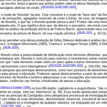
a ao escritor, lança a aposta que ambos podem valer-se dessa fabulação cria
DELEUZE; GUATTARI, 2010
assagens afetivas do vivido. (
).
o modo de “filosofar” da arte. Criar conceitos é o modo de “fazer arte” da filos
os de sensações, agregados sensíveis de cores e linhas, de sons, de imagens
da filosofia, o que faz a filosofia quando pensa a arte? Produz não uma teo
aquela arte. O que significa dizer que, de afectos e perceptos, ela extrai co
rar na análise da produção artística de Francis Bacon, aproximando seus co
SILVA, 2014
perceptos da pintura de Bacon, de sua criação artística. (
, p. 20-21).
de-se perceber uma densa produção de Gilles Deleuze dedicada à análise da a
ma-1: a Imagem-Movimento (1983), Cinema-2: a Imagem-Tempo (1985), A Dobr
SILVA, 2014
. (
).
e filósofo sobre a potencialidade de hibridização entre domínios diferentes, 
entrelaçar arte, filosofia e currículo para criarmos e inventarmos outras mane
z que “cada elemento criado sobre um plano apela a outros elementos hete
DELEUZE, GUATTARI, 2010
: o pensamento como heterogênese” (
, p. 234-235). N
e pesquisa que provoque deslocamentos, como num processo de desterritori
rte para pensar a educação. Podemos operar deslocamentos a partir da arte de
ceitos da filosofia e estética deleuzianas e as concepções pós-estruturalis
abalos, violências nas formas cristalizadas de pensar a educação.
Deleuze e Guattari (1995
r
) no livro Mil platôs: capitalismo e esquizofrenia, “não
ntre as coisas, inter-ser, intermezzo” (p. 36). Essa noção aponta para outras
os ao princípio da Cartografia como perspectiva processual de investigação
l com todas as suas dimensões, demonstrável, reversível, suscetível de rec
[...] adaptar-se a montagens de qualquer natureza, ser preparado por um ind
 GUATTARI, 1995