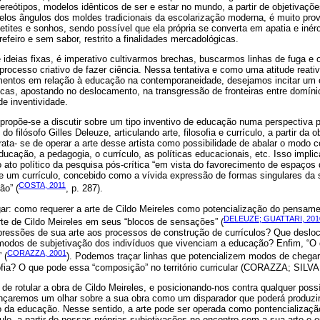
reótipos, modelos idênticos de ser e estar no mundo, a partir de objetivaç
elos ângulos dos moldes tradicionais da escolarização moderna, é muito pro
ites e sonhos, sendo possível que ela própria se converta em apatia e inérc
efeiro e sem sabor, restrito a finalidades mercadológicas.
ideias fixas, é imperativo cultivarmos brechas, buscarmos linhas de fuga e 
ocesso criativo de fazer ciência. Nessa tentativa e como uma atitude reati
entos em relação à educação na contemporaneidade, desejamos incitar um 
cas, apostando no deslocamento, na transgressão de fronteiras entre domínio
de inventividade.
 propõe-se a discutir sobre um tipo inventivo de educação numa perspectiva p
o filósofo Gilles Deleuze, articulando arte, filosofia e currículo, a partir da o
 Trata- se de operar a arte desse artista como possibilidade de abalar o mod
cação, a pedagogia, o currículo, as políticas educacionais, etc. Isso implic
o ato político da pesquisa pós-crítica “em vista do favorecimento de espaços
e um currículo, concebido como a vívida expressão de formas singulares da s
COSTA, 2011
ão” (
, p. 287).
gar: como requerer a arte de Cildo Meireles como potencialização do pens
DELEUZE; GUATTARI, 201
rte de Cildo Meireles em seus “blocos de sensações” (
xpressões de sua arte aos processos de construção de currículos? Que desl
 modos de subjetivação dos indivíduos que vivenciam a educação? Enfim, “O 
CORAZZA, 2001
 (
). Podemos traçar linhas que potencializem modos de chegar
sofia? O que pode essa “composição” no território curricular (CORAZZA; SILVA
 de rotular a obra de Cildo Meireles, e posicionando-nos contra qualquer poss
nçaremos um olhar sobre a sua obra como um disparador que poderá produz
o da educação. Nesse sentido, a arte pode ser operada como pontencializaç
lo, a partir de nossas próprias subjetivações no encontro com a sua arte e 