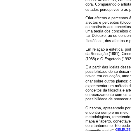
obra. Comparando o artist
estados perceptivos e as p
Criar afectos e perceptos é 
afectos e perceptos (bloc
compatíveis aos conceitos 
uma teoria dos conceitos d
faz Deleuze, ao se concent
filosóficas, dos afectos e 
Em relação à estética, po
da Sensação (1981), Cine
(1988) e O Esgotado (1992)
É a partir das ideias dess
possibilidade de se deixar 
novas em educação, uma ve
criar sobre outros planos
experimentar um método d
conceitos da filosofia e a
entrecruzamento com os con
possibilidade de provocar 
O rizoma, apresentado po
encontra sempre no meio, e
metodológicas, remetendo-n
mapa é “aberto, conectáve
constantemente. Ele pode 
DELEUZE;