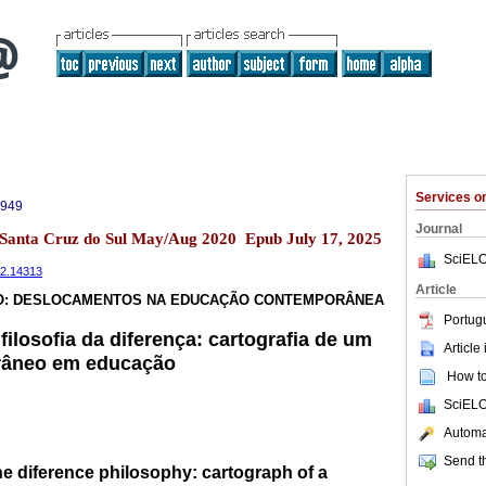
Services 
9949
Journal
2 Santa Cruz do Sul May/Aug 2020 Epub July 17, 2025
SciELO
i2.14313
Article
O: DESLOCAMENTOS NA EDUCAÇÃO CONTEMPORÂNEA
Portug
 filosofia da diferença: cartografia de um
Article
râneo em educação
How to 
SciELO
Automat
Send th
he diference philosophy: cartograph of a