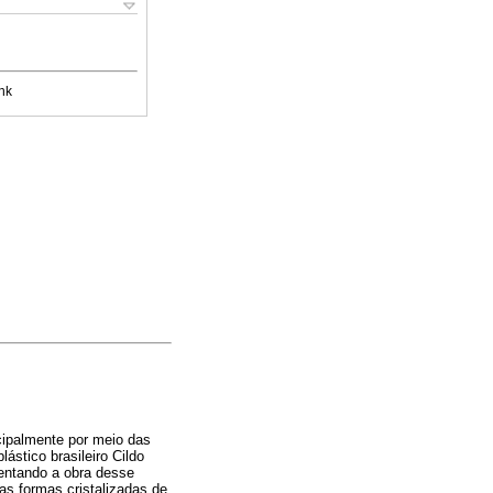
nk
ncipalmente por meio das
plástico brasileiro Cildo
sentando a obra desse
as formas cristalizadas de