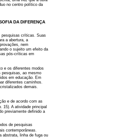
uo no centro político da
OFIA DA DIFERENÇA
 pesquisas críticas. Suas
ra a abertura, a
mprovações, nem
ando o sujeito um efeito da
sas pós-críticas em
to e os diferentes modos
sas pesquisas, ao mesmo
ntidos em educação. Em
har diferentes caminhos.
cristalizados demais.
ação e de acordo com as
p. 15). A atividade principal
do previamente definido a
todos de pesquisas
nais contemporâneas.
a abstrata, linha de fuga ou