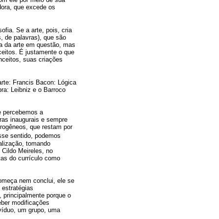
dora, que excede os
ofia. Se a arte, pois, cria
, de palavras), que são
ria da arte em questão, mas
nceitos. É justamente o que
nceitos, suas criações
rte: Francis Bacon: Lógica
a: Leibniz e o Barroco
que percebemos a
iras inaugurais e sempre
rogêneos, que restam por
esse sentido, podemos
alização, tomando
 Cildo Meireles, no
tas do currículo como
 começa nem conclui, ele se
 estratégias
, principalmente porque o
eber modificações
ivíduo, um grupo, uma