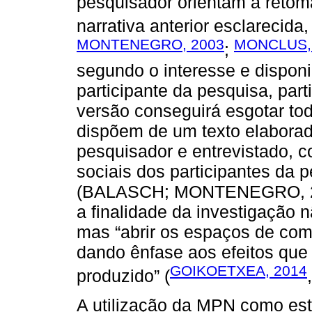
pesquisador orientam a retom
narrativa anterior esclarecida,
MONTENEGRO, 2003
MONCLUS,
;
segundo o interesse e disponi
participante da pesquisa, par
versão conseguirá esgotar toda
dispõem de um texto elaborad
pesquisador e entrevistado, 
sociais dos participantes da 
(BALASCH; MONTENEGRO, 200
a finalidade da investigação n
mas “abrir os espaços de com
dando ênfase aos efeitos qu
GOIKOETXEA, 2014
produzido” (
A utilização da MPN como es