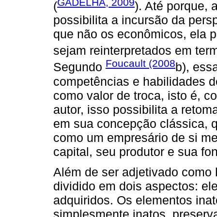
GADELHA, 2009
(
). Até porque,
possibilita a incursão da pe
que não os econômicos, ela 
sejam reinterpretados em ter
Foucault (2008
Segundo
b), ess
competências e habilidades d
como valor de troca, isto é, 
autor, isso possibilita a re
em sua concepção clássica, 
como um empresário de si me
capital, seu produtor e sua fo
Além de ser adjetivado como h
dividido em dois aspectos: e
adquiridos. Os elementos inat
simplesmente inatos, preserv