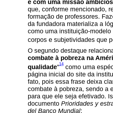
e com uma missão ambicio
que, conforme mencionado, re
formação de professores. Faze
da fundadora materializa a l
como uma instituição-modelo 
corpos e subjetividades que po
O segundo destaque relaciona-
combate à pobreza na Améri
14
qualidade
”
como uma espéci
página inicial do site da inst
fato, pois essa frase deixa cl
combate à pobreza, sendo a e
para que ele seja efetivado. 
documento
Prioridades y est
del Banco Mundial
: