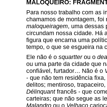
MALOQUEIRO: FRAGMENT
Para nosso trabalho com as i
chamamos de montagem, foi ne
maloqueiragem
, uma dessas 
circundam nossa cidade. Há al
figura que encarna uma políti
tempo, o que se esgueira na c
Ele não é o
squartter
ou o
dea
ou uma parte da cidade que nã
confiável, furtador… Não é o
- que não tem residência fix
delitos; mentiroso, trapaceir
Délinquant
francês - que come
carteiras; que não segue as 
Malandro
ou o
Velhaco
carioc