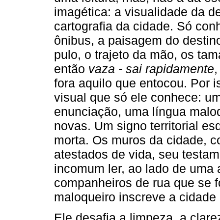
imagética: a visualidade da 
cartografia da cidade. Só con
ônibus, a paisagem do destino,
pulo, o trajeto da mão, os ta
então
vaza - sai rapidamente
,
fora aquilo que entocou. Por 
visual que só ele conhece: u
enunciação, uma língua maloq
novas. Um signo territorial e
morta. Os muros da cidade, c
atestados de vida, seu testa
incomum ler, ao lado de uma 
companheiros de rua que se
maloqueiro inscreve a cidade
Ele desafia a limpeza, a clare