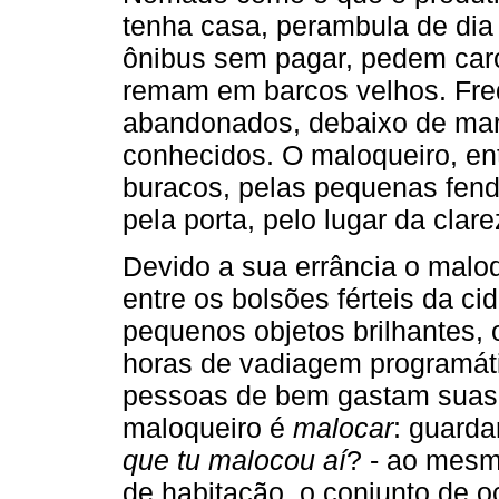
tenha casa, perambula de dia
ônibus sem pagar, pedem car
remam em barcos velhos. Fr
abandonados, debaixo de mar
conhecidos. O maloqueiro, en
buracos, pelas pequenas fend
pela porta, pelo lugar da clare
Devido a sua errância o malo
entre os bolsões férteis da ci
pequenos objetos brilhantes, 
horas de vadiagem programáti
pessoas de bem gastam suas 
maloqueiro é
malocar
: guarda
que tu malocou aí
? - ao mes
de habitação, o conjunto de 