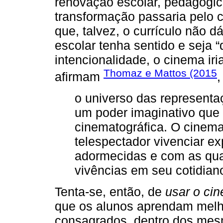
renovação escolar, pedagógic
transformação passaria pelo 
que, talvez, o currículo não 
escolar tenha sentido e seja “
intencionalidade, o cinema iri
Thomaz e Mattos (2015
afirmam
,
o universo das representac
um poder imaginativo que no
cinematográfica. O cinema
telespectador vivenciar exp
adormecidas e com as quais
vivências em seu cotidian
Tenta-se, então, de
usar o ci
que os alunos aprendam mel
consagrados, dentro dos mesm