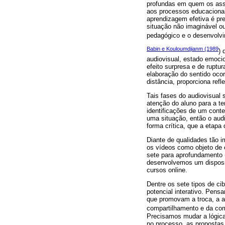
profundas em quem os assi
aos processos educacionai
aprendizagem efetiva é pr
situação não imaginável ou
pedagógico e o desenvolvim
Babin e Kouloumdjianm (1989
) 
audiovisual, estado emocio
efeito surpresa e de ruptu
elaboração do sentido oco
distância, proporciona refl
Tais fases do audiovisual
atenção do aluno para a t
identificações de um cont
uma situação, então o aud
forma crítica, que a etapa 
Diante de qualidades tão 
os vídeos como objeto de 
sete para aprofundamento (
desenvolvemos um disposit
cursos online.
Dentre os sete tipos de c
potencial interativo. Pens
que promovam a troca, a au
compartilhamento e da co
Precisamos mudar a lógica
no processo, as propostas