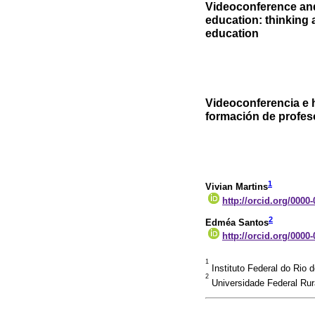
Videoconference and
education: thinking 
education
Videoconferencia e 
formación de profes
1
Vivian Martins
http://orcid.org/0000
2
Edméa Santos
http://orcid.org/0000
1
Instituto Federal do Rio d
2
Universidade Federal Rura