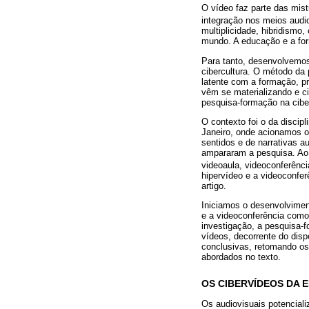
O vídeo faz parte das mist
integração nos meios audio
multiplicidade, hibridismo
mundo. A educação e a for
Para tanto, desenvolvemos
cibercultura. O método da
latente com a formação, p
vêm se materializando e c
pesquisa-formação na ciber
O contexto foi o da disci
Janeiro, onde acionamos o
sentidos e de narrativas a
ampararam a pesquisa. Ao 
videoaula, videoconferência
hipervídeo e a videoconfe
artigo.
Iniciamos o desenvolvimen
e a videoconferência como
investigação, a pesquisa-
vídeos, decorrente do dis
conclusivas, retomando os
abordados no texto.
OS CIBERVÍDEOS DA 
Os audiovisuais potencial