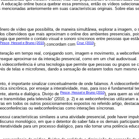
 A educação online busca quebrar essa premissa, então os vídeos selecionad
 mencionadas anteriormente em suas características originais. Sobre elas s
ênero de vídeo que possibilita, de maneira simultânea, explorar a imagem, o
dos cibervídeos que mais aproximam o online dos ambientes presenciais, po
ogia que permite o contato visual e sonoro síncronos entre pessoas que est
Pesce, Hessel e Bruno (2010
Cruz (2010
) concordam com
):
interação em tempo real, conjugando som, imagem e movimento, a webconfer
segue aproximar-se da interação presencial, como em um chat audiovisual. 
. A videoconferência é uma tecnologia que permite que pessoas ou grupos se
és de telas e microfones, dando a sensação de estarem todos num mesmo e
to, é importante sinalizar conceitualmente de onde falamos. A videoconferên
stica sincrônica, por ensejar a interatividade, mas, para isso é fundamental te
Pesce, Hessel e Bruno (2010
te, atenta e dialógica. Divirjo de
), para quem as vi
e transmitidas pela televisão” (2010, p. 2) e as webconferências utilizariam a
s em todos os outros posicionamentos expostos no referido artigo, desta
deoconferências ou webconferências como interações síncronas.
ossui características similares a uma atividade presencial, pode haver impu
discurso monológico, em que o detentor do saber fala e os demais participant
interatividade para um processo dialógico, para não tornar uma potência edu