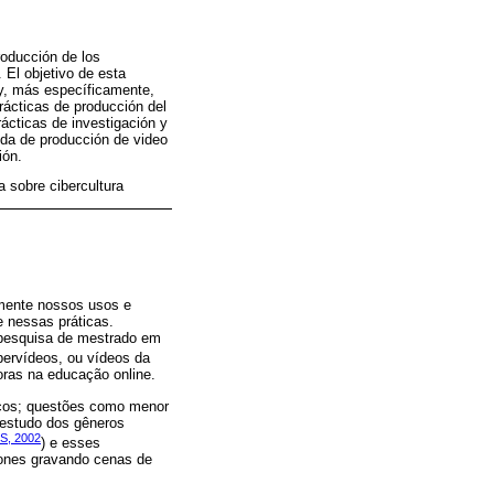
roducción de los
 El objetivo de esta
 y, más específicamente,
prácticas de producción del
rácticas de investigación y
ida de producción de video
ión.
a sobre cibercultura
mente nossos usos e
 nessas práticas.
pesquisa de mestrado em
bervídeos, ou vídeos da
oras na educação online.
gicos; questões como menor
 estudo dos gêneros
, 2002
) e esses
ones gravando cenas de