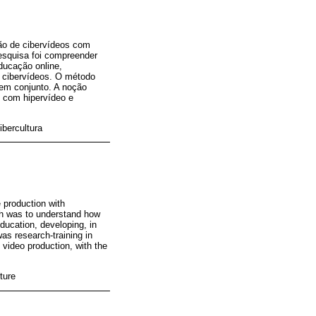
ção de cibervídeos com
esquisa foi compreender
ducação online,
e cibervídeos. O método
 em conjunto. A noção
s com hipervídeo e
bercultura
 production with
ch was to understand how
ducation, developing, in
as research-training in
 video production, with the
ture