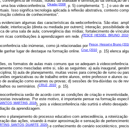
 convergência de mídias, fluidez da oralidade e diminuição da sensação de d
Okada (2008
a uma boa videoconferência.
, p. 5) complementa: “[...] o uso de 
tuais. Isso significa tecnologia aplicada à reflexão abstrativa, contexto comp
strução coletiva de conhecimentos”.
a evidenciam algumas das características da webconferência. São elas: ampl
idade; interlocução (direta ou mediada por outrem); interação; possibilidade de 
mica de uma sala de aula; convergência das mídias; fortalecimento de vínculos
PESCE; HESSEL; BRUNO, 2010
zem ricas contribuições à aprendizagem em rede. (
Pesce, Hessel e Bruno (201
eoconferência são inúmeras, como já relacionadas por
Cruz (2010
de ganhar lugar de destaque na formação online.
, p. 15) elenca al
ões, os formatos de aulas mais comuns que se adequam à videoconferência
damente como mescladas entre si, são as seguintes: a) aula inaugural, geral
ciplina; b) aula de planejamento, muitas vezes para correção de rumo ou pa
niões organizativas ou de trabalho entre alunos, entre professor e alunos ou 
ão de avaliação como exames ou provas; d) sessões de tira-dúvidas ou de rev
CRUZ, 2010
balhos ou seminários. (
, p. 15).
eoconferência serão de acordo com as condições de criação e inventividade,
opostas inovadoras. Por este motivo, é importante pensar na formação especí
SANTOS; MARTINS, 2018
), pois a videoconferência não surtirá o efeito desejad
diação da aprendizagem.
como o planejamento do processo educativo com antecedência, a roteirizaçã
zação das ações, visando à maior aproximação e sensação de pertencimento
RTINS; SANTOS; DUARTE, 2020
) e conhecimento do cenário sociotécnico, preci