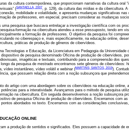
uras da cultura contemporânea, que proporcionam narrativas da cultura oral “i
SANTAELLA, 2007
visuais” (
, p. 129), da cultura das mídias e da cibercultura. A 
, conexão, mobilidade e volatilidade, e apresenta mudanças significativas na
mação de professores, em especial, precisam considerar as mudanças socio
 uma pesquisa que buscava entrelaçar a investigação científica com os pro
 pesquisa-formação na cibercultura atendeu a esse pressuposto, tendo em v
rincipalmente a formação de professores. O objetivo da pesquisa foi compre
irculando no ciberespaço e, mais especificamente, na educação online, dese
cultura, práticas de produção de gêneros de cibervídeos.
plina Tecnologias e Educação, da Licenciatura em Pedagogia da Universidade 
 dispositivo de pesquisa denominado Oficina de produção de cibervídeos, pos
udiovisuais, imagéticas e textuais, contribuindo para a compreensão dos qu
longo da pesquisa de mestrado encontramos sete gêneros de cibervídeos: hi
MARTINS; SANTOS, 2019
, vídeo instantâneo, vídeo volátil e webinar (
). Contud
rência, que possuem relação direta com a noção subsunçora que pretendemos
to do artigo com uma abordagem sobre os cibervídeos na educação online, a
 potências para a interatividade. Avançamos para o método de pesquisa utili
formação na cibercultura. Em seguida desenvolvemos a noção subsunçora pro
positivo de pesquisa Oficina de produção de cibervídeos. Encerramos com as
 pontos abordados no texto. Encerramos com as considerações conclusivas
EDUCAÇÃO ONLINE
izam a produção de sentidos e significados. Eles possuem a capacidade de e