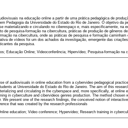
udiovisuais na educação online a partir de uma prática pedagógica de produ
a em Pedagogia da Universidade do Estado do Rio de Janeiro. O objetivo da p
e materializando e circulando no ciberespaço e, mais especificamente, na e
o de pesquisa-formação na cibercultura, práticas de produção de gêneros d
formação na cibercultura, onde as práticas de pesquisa e formação caminham
ativa de vídeos foi um dos achados da investigação, emergente das criaçõe
ticantes da pesquisa.
os; Educação Online; Videoconferência; Hipervídeo; Pesquisa-formação na ci
use of audiovisuals in online education from a cybervideo pedagogical practice
udents at Universidade do Estado do Rio de Janeiro. The aim of this resear
ializing and circulating in the cyberspace and, more specifically, at online e
aining in cyberculture and cibervideos genres production. The method chosen w
r. We present one of the research findings, the conceived notion of interactive
ence that was created by the research professionals
nline education; Video conference; Hypervideo; Research training in cybercul