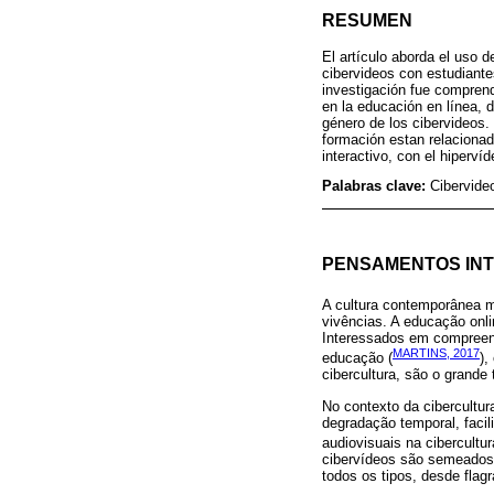
RESUMEN
El artículo aborda el uso 
cibervideos con estudiante
investigación fue comprend
en la educación en línea, d
género de los cibervideos. 
formación estan relacionad
interactivo, con el hiperví
Palabras clave:
Cibervide
PENSAMENTOS IN
A cultura contemporânea me
vivências. A educação onl
Interessados em compreen
MARTINS, 2017
educação (
),
cibercultura, são o grand
No contexto da cibercultu
degradação temporal, faci
audiovisuais na cibercultu
cibervídeos são semeados
todos os tipos, desde flag