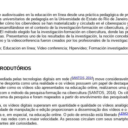
de audiovisuales en la educación en línea desde una práctica pedagógica de p
s universitarios de pedagogía en la Universidade do Estato do Río de Janeiro.
er cómo los cibervideos se han materializado y circulado en el ciberespacio
esarrollándose en el contexto de la investigación-formación en cibercultura, 
El método elegido fue la investigación-formación en cibercultura, donde las p
as. Presentamos uno de los resultados de la investigación, la noción conceb
deo y la videoconferencia fueron creados por los profesionales de la investigac
o; Educacion en línea; Video conferencia; Hipervideo; Formación investigador
TRODUTÓRIOS
SANTOS, 2014
diada pelas tecnologias digitais em rede (
) move consideravel
ine desponta como uma realidade e os vídeos possuem um papel de destaque
der como os vídeos são apresentados na educação online, realizamos uma 
 com o método da pesquisa-formação na cibercultura (SANTOS, 2014). Os ci
e tema da pesquisa e foram mapeados a partir do envolvimento das pesquisad
ra, os vídeos digitais superaram em quantidade e qualidade os vídeos analó
lidade de manipulação e edição proporcionam a disseminação dos vídeos e o
LEMOS
ra e, em especial, na educação online. O polo de emissão está liberado (
 nas redes com a maior velocidade. As pessoas circulam com seus smartph
rantes até curiosidades.