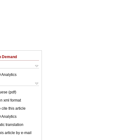
on Demand
 Analytics
uese (pdf)
 in xml format
cite this article
 Analytics
ic translation
is article by e-mail