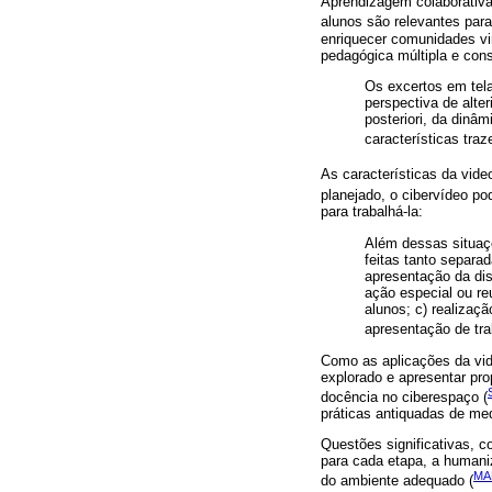
Aprendizagem colaborativa,
alunos são relevantes par
enriquecer comunidades vir
pedagógica múltipla e con
Os excertos em tel
perspectiva de alter
posteriori, da dinâ
características tra
As características da vid
planejado, o cibervídeo po
para trabalhá-la:
Além dessas situaç
feitas tanto separa
apresentação da dis
ação especial ou reu
alunos; c) realizaç
apresentação de tra
Como as aplicações da vid
explorado e apresentar pr
docência no ciberespaço (
práticas antiquadas de me
Questões significativas, 
para cada etapa, a humani
MA
do ambiente adequado (