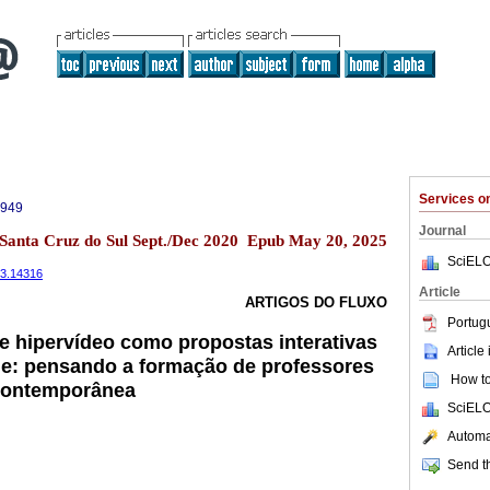
Services 
9949
Journal
3 Santa Cruz do Sul Sept./Dec 2020 Epub May 20, 2025
SciELO
i3.14316
Article
ARTIGOS DO FLUXO
Portug
e hipervídeo como propostas interativas
Article
ne: pensando a formação de professores
How to 
contemporânea
SciELO
Automat
Send th