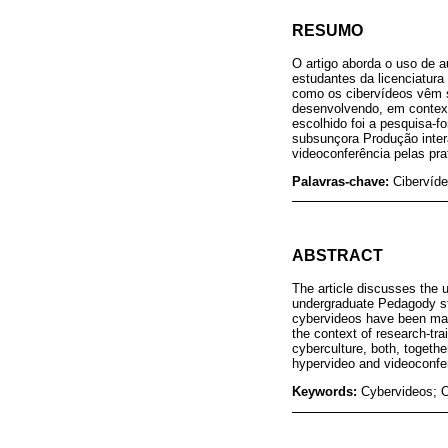
RESUMO
O artigo aborda o uso de a
estudantes da licenciatur
como os cibervídeos vêm s
desenvolvendo, em context
escolhido foi a pesquisa-
subsunçora Produção inter
videoconferência pelas pra
Palavras-chave:
Cibervíde
ABSTRACT
The article discusses the 
undergraduate Pedagody st
cybervideos have been mater
the context of research-tr
cyberculture, both, togethe
hypervideo and videoconfer
Keywords:
Cybervideos; O