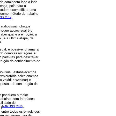
ade caminhem lado a lado
ença, pois para a
 podem exemplificar uma
a como método de trabalho
NS, 2017
).
 audiovisual: choque
hoque audiovisual é o
saber qual é a emoção; a
; e a última etapa, da
u.
sual, é possível chamar a
tido como associações e
m palavras para descrever
strução do conhecimento de
iovisual, estabelecemos
exploratória selecionamos
 volátil e webinar) e
opostas de construção de
ue possuem o maior
rabalhar com interfaces
bilidade de
MARTINS, 2019
 (
).
entre todos os envolvidos
em na perspectiva da