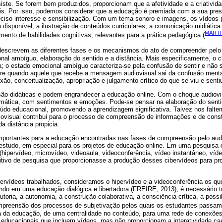
ste. Se forem bem produzidos, proporcionam que a afetividade e a criativid
s. Por isso, podemos considerar que a educação é premiada com a sua pres
eciso interesse e sensibilização. Com um tema sonoro e imagens, os vídeos
 disponível, a ilustração de conteúdos curriculares, a comunicação midiátic
MARTI
ento de habilidades cognitivas, relevantes para a prática pedagógica (
descrevem as diferentes fases e os mecanismos do ato de compreender pelo
nal ambíguo, elaboração do sentido e a distância. Mais especificamente, o c
ra; o estado emocional ambíguo caracteriza-se pela confusão de sentir e não 
rre quando aquele que recebe a mensagem audiovisual sai da confusão mental
exão, conceitualização, apropriação e julgamento crítico do que se viu e senti
 são didáticas e podem engrandecer a educação online. Com o choque audiovi
emática, com sentimentos e emoções. Pode-se pensar na elaboração do sen
eúdo educacional, promovendo a aprendizagem significativa. Talvez nos falte
iovisual contribui para o processo de compreensão de informações e de con
da distância propicia.
importantes para a educação encontradas nas fases de compreensão pelo aud
estudo, em especial para os projetos de educação online. Em uma pesquisa 
hipervídeo, microvídeo, videoaula, videoconferência, vídeo instantâneo, vídeo
ivo de pesquisa que proporcionasse a produção desses cibervídeos para pr
ibervídeos trabalhados, consideramos o hipervídeo e a videoconferência os q
ando em uma educação dialógica e libertadora (FREIRE, 2013), é necessário t
toria, a autonomia, a construção colaborativa, a consciência crítica, a possi
mpreensão dos processos de subjetivação pelos quais os estudantes passam
 da educação, de uma centralidade no conteúdo, para uma rede de conexões 
 educacionais que incluem vídeos, mas não proporcionam a interatividade ca