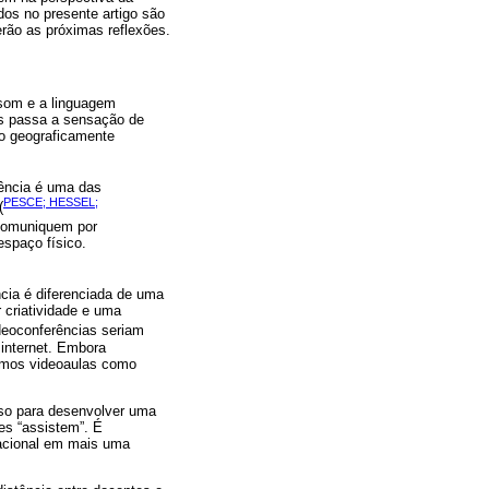
os no presente artigo são
erão as próximas reflexões.
 som e a linguagem
is passa a sensação de
ão geograficamente
ência é uma das
PESCE; HESSEL;
(
 comuniquem por
spaço físico.
cia é diferenciada de uma
r criatividade e uma
deoconferências seriam
 internet. Embora
camos videoaulas como
lso para desenvolver uma
es “assistem”. É
cacional em mais uma