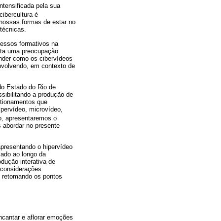
ntensificada pela sua
cibercultura é
s nossas formas de estar no
técnicas.
cessos formativos na
ista uma preocupação
ender como os cibervídeos
nvolvendo, em contexto de
do Estado do Rio de
sibilitando a produção de
estionamentos que
pervídeo, microvídeo,
o, apresentaremos o
 abordar no presente
presentando o hipervídeo
zado ao longo da
dução interativa de
 considerações
, retomando os pontos
ncantar e aflorar emoções