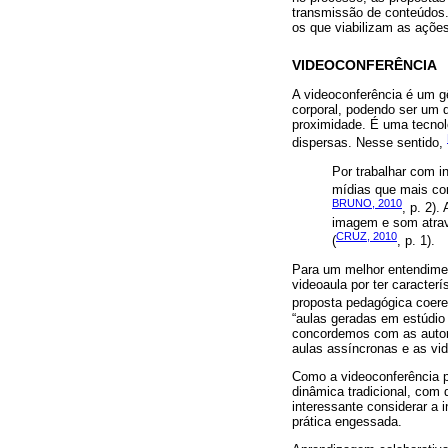
transmissão de conteúdos.
os que viabilizam as ações
VIDEOCONFERÊNCIA
A videoconferência é um g
corporal, podendo ser um 
proximidade. É uma tecnol
dispersas. Nesse sentido,
Por trabalhar com 
mídias que mais con
BRUNO, 2010
, p. 2)
imagem e som atrav
CRUZ, 2010
(
, p. 1).
Para um melhor entendimen
videoaula por ter caracterí
proposta pedagógica coeren
“aulas geradas em estúdio 
concordemos com as autora
aulas assíncronas e as vi
Como a videoconferência p
dinâmica tradicional, com 
interessante considerar a 
prática engessada.