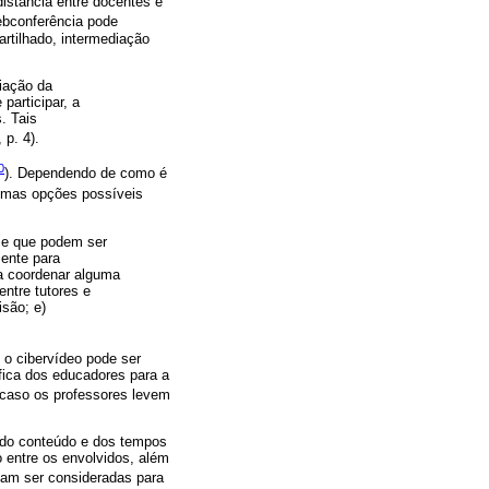
istância entre docentes e
webconferência pode
artilhado, intermediação
iação da
participar, a
. Tais
, p. 4).
0
). Dependendo de como é
gumas opções possíveis
 e que podem ser
mente para
ra coordenar alguma
entre tutores e
isão; e)
 o cibervídeo pode ser
fica dos educadores para a
o caso os professores levem
o do conteúdo e dos tempos
 entre os envolvidos, além
sam ser consideradas para