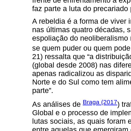
frente de enfrentamento à exp
faz parte a luta do precariado
A rebeldia é a forma de viver
nas últimas quatro décadas, 
espoliação do neoliberalismo 
se quem puder ou quem pode
21) ressalta que “a distribuiç
(global desde 2008) nas dife
apenas radicalizou as dispar
Norte e do Sul como tem alim
parte”.
Braga (2017
As análises de
) tr
Global e o processo de impl
lutas sociais, as quais foram
entre aquelas que emergiram