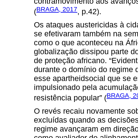
contramovimento aos avanços 
BRAGA, 2017
(
, p.42).
Os ataques austericidas à cid
se efetivaram também na semip
como o que aconteceu na Áfric
globalização dissipou parte do
de proteção africano. “Evide
durante o domínio do regime d
esse apartheidsocial que se es
impulsionado pela acumulação
BRAGA, 2
resistência popular” (
O revés recaiu novamente sobr
excluídas quando as decisões 
regime avançaram em direção 
como avaliador do alinhament