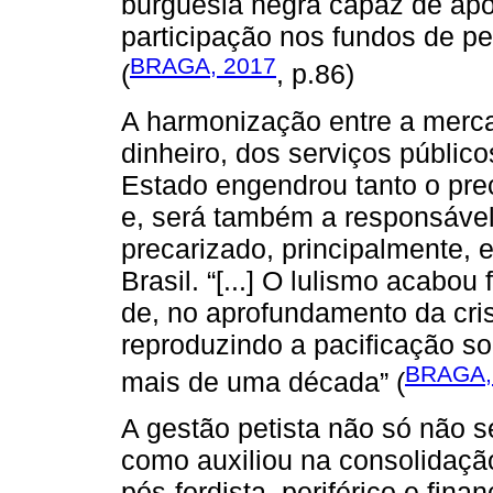
burguesia negra capaz de apoi
participação nos fundos de pe
BRAGA, 2017
(
, p.86)
A harmonização entre a mercan
dinheiro, dos serviços público
Estado engendrou tanto o prec
e, será também a responsável,
precarizado, principalmente, 
Brasil. “[...] O lulismo acabo
de, no aprofundamento da cri
reproduzindo a pacificação so
BRAGA,
mais de uma década” (
A gestão petista não só não se
como auxiliou na consolidaç
pós-fordista, periférico e fin