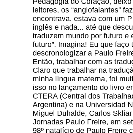
Pedagogia do Coração, deixo 
leitores, os “anglofalantes” f
encontrava, estava com um PD
inglês e nada... até que desc
traduzem mundo por futuro e 
futuro”. Imagina! Eu que faç
descronologizar a Paulo Freire
Então, trabalhar com as tradu
Claro que trabalhar na traduç
minha língua materna, foi muit
isso no lançamento do livro 
CTERA (Central dos Trabalha
Argentina) e na Universidad 
Miguel Duhalde, Carlos Sklia
Jornadas Paulo Freire, em s
98º natalício de Paulo Freire