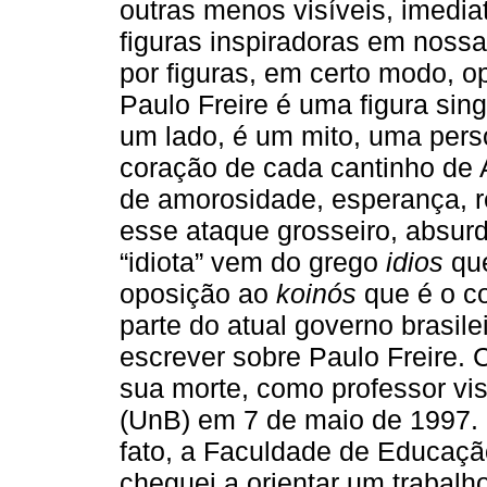
outras menos visíveis, imedia
figuras inspiradoras em noss
por figuras, em certo modo, 
Paulo Freire é uma figura sin
um lado, é um mito, uma pers
coração de cada cantinho de 
de amorosidade, esperança, re
esse ataque grosseiro, absurdo
“idiota” vem do grego
idios
que
oposição ao
koinós
que é o c
parte do atual governo brasil
escrever sobre Paulo Freire. 
sua morte, como professor vis
(UnB) em 7 de maio de 1997. 
fato, a Faculdade de Educaçã
cheguei a orientar um trabalh