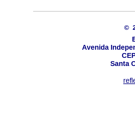
© 
Avenida Indepen
CEP
Santa C
ref