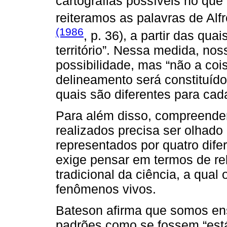
cartografias possíveis no qu
reiteramos as palavras de Al
(1986
, p. 36), a partir das quai
território”. Nessa medida, n
possibilidade, mas “não a coi
delineamento será constituído 
quais são diferentes para cad
Para além disso, compreend
realizados precisa ser olhado 
representados por quatro dife
exige pensar em termos de re
tradicional da ciência, a qual 
fenômenos vivos.
Bateson afirma que somos en
padrões como se fossem “está