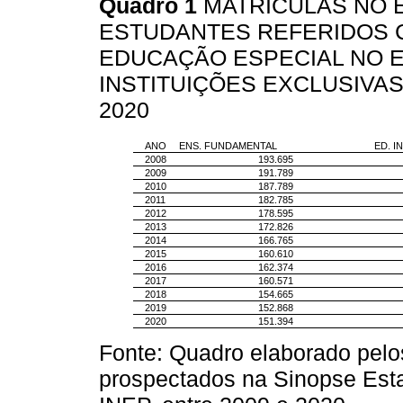
Quadro 1
MATRÍCULAS NO 
ESTUDANTES REFERIDOS 
EDUCAÇÃO ESPECIAL NO 
INSTITUIÇÕES EXCLUSIVAS
2020
ANO
ENS. FUNDAMENTAL
ED. I
2008
193.695
2009
191.789
2010
187.789
2011
182.785
2012
178.595
2013
172.826
2014
166.765
2015
160.610
2016
162.374
2017
160.571
2018
154.665
2019
152.868
2020
151.394
Fonte: Quadro elaborado pelos
prospectados na Sinopse Esta