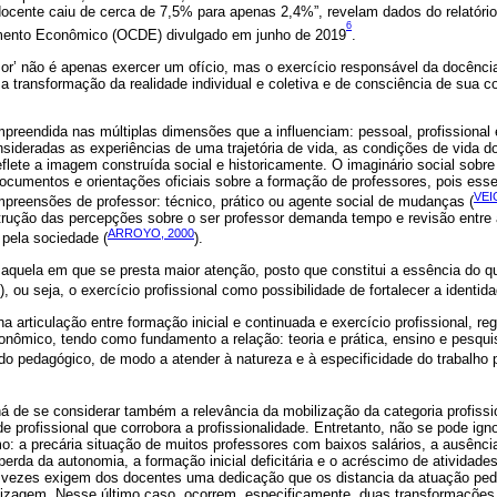
 docente caiu de cerca de 7,5% para apenas 2,4%”, revelam dados do relatóri
6
ento Econômico (OCDE) divulgado em junho de 2019
.
ssor’ não é apenas exercer um ofício, mas o exercício responsável da docênci
a transformação da realidade individual e coletiva e de consciência de sua
preendida nas múltiplas dimensões que a influenciam: pessoal, profissional 
sideradas as experiências de uma trajetória de vida, as condições de vida 
eflete a imagem construída social e historicamente. O imaginário social sob
cumentos e orientações oficiais sobre a formação de professores, pois es
VEI
reensões de professor: técnico, prático ou agente social de mudanças (
rução das percepções sobre o ser professor demanda tempo e revisão entre
ARROYO, 2000
 pela sociedade (
).
é aquela em que se presta maior atenção, posto que constitui a essência do 
4), ou seja, o exercício profissional como possibilidade de fortalecer a identida
 na articulação entre formação inicial e continuada e exercício profissional, r
conômico, tendo como fundamento a relação: teoria e prática, ensino e pesqu
do pedagógico, de modo a atender à natureza e à especificidade do trabalho 
á de se considerar também a relevância da mobilização da categoria profissi
e profissional que corrobora a profissionalidade. Entretanto, não se pode ign
o: a precária situação de muitos professores com baixos salários, a ausência
 perda da autonomia, a formação inicial deficitária e o acréscimo de atividade
s vezes exigem dos docentes uma dedicação que os distancia da atuação ped
izagem. Nesse último caso, ocorrem, especificamente, duas transformações 