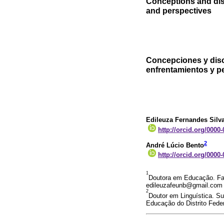
Conceptions and dis
and perspectives
Concepciones y disc
enfrentamientos y p
Edileuza Fernandes Silv
http://orcid.org/0000
2
André Lúcio Bento
http://orcid.org/0000
1
Doutora em Educação. Facu
edileuzafeunb@gmail.com
2
Doutor em Linguística. S
Educação do Distrito Feder