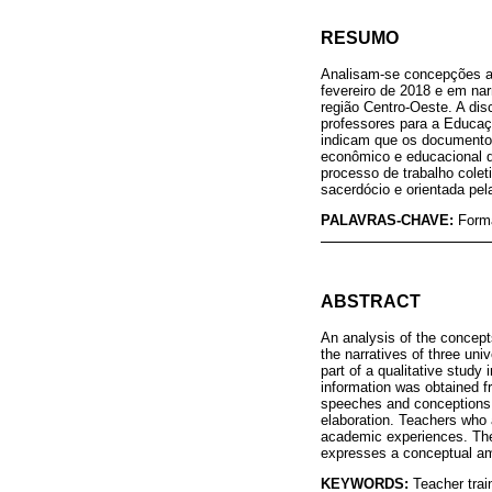
RESUMO
Analisam-se concepções ac
fevereiro de 2018 e em nar
região Centro-Oeste. A di
professores para a Educaç
indicam que os documentos
econômico e educacional 
processo de trabalho colet
sacerdócio e orientada pe
PALAVRAS-CHAVE:
Form
ABSTRACT
An analysis of the concept
the narratives of three uni
part of a qualitative study
information was obtained f
speeches and conceptions of
elaboration. Teachers who 
academic experiences. There
expresses a conceptual am
KEYWORDS:
Teacher trai