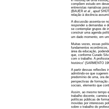
e História) de uma institui
compõem estudo em desenv
entrevistas narrativas pos
(BAUER
et al
.,
apud
SHÜTZE
relação à docência assum
A discussão assenta-se n
responder a demandas e de
se contemplar grupos de in
construir uma agenda polí
um dado momento, em uma d
Muitas vezes, essas políti
fundamentos econômicos, p
área da educação, podendo 
que, conforme Curado Silva
com o trabalho. A profissi
histórico” (SARMENTO 1
A partir dessas reflexões 
admitindo-se que sugerem 
predomínio de uma, ora de
perspectivas de formação
sociais, elemento que cont
Assim, ao mesmo tempo em 
trabalho docente, carreira
políticas públicas de for
movidas por interesses po
sobre o trabalho do profess