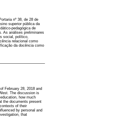
ortaria nº 38, de 28 de
sino superior pública da
idático-pedagógica de
. As análises preliminares
social, político,
ência relacional como
tificação da docência como
 of February 28, 2018 and
n West. The discussion is
ic education, how much
hat the documents present
contexts of their
influenced by personal and
vestigation, that