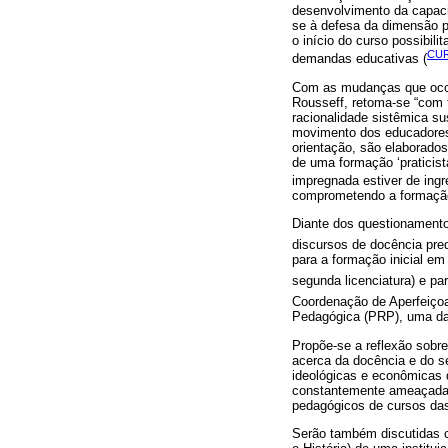
desenvolvimento da capacid
se à defesa da dimensão p
o início do curso possibil
CUR
demandas educativas (
Com as mudanças que ocor
Rousseff, retoma-se “com 
racionalidade sistêmica s
movimento dos educadores 
orientação, são elaborado
de uma formação ‘praticist
impregnada estiver de ingre
comprometendo a formação 
Diante dos questionamentos
discursos de docência pre
para a formação inicial em
segunda licenciatura) e p
Coordenação de Aperfeiço
Pedagógica (PRP), uma da
Propõe-se a reflexão sobr
acerca da docência e do se
ideológicas e econômicas 
constantemente ameaçada 
pedagógicos de cursos das 
Serão também discutidas c