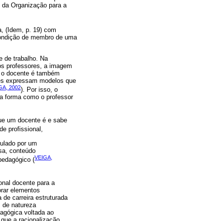
o da Organização para a
a, (Idem, p. 19) com
 condição de membro de uma
e de trabalho. Na
dos professores, a imagem
re o docente é também
ses expressam modelos que
GA, 2002
). Por isso, o
 a forma como o professor
que um docente é e sabe
de profissional,
egulado por um
isa, conteúdo
VEIGA,
pedagógico (
onal docente para a
orar elementos
 de carreira estruturada
s de natureza
agógica voltada ao
que a racionalização