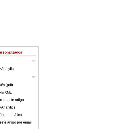
ersonalizados
 Analytics
uês (pdf)
 em XML
itar este artigo
 Analytics
ão automática
este artigo por email