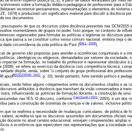
ção de ensino superior pública (IES), a partir de dados levantados por meio de
olvimento sobre a formação didático-pedagógica de professores para a Ed
sibilitaram reconstruir pensamentos, representações e elementos do sistema 
, 1974) e produziram um significativo material para discutir a docência po
ida nos documentos.
o pressuposto de que os discursos sobre docência presentes nas DCN/2015
safios momentâneos de grupos no poder. Isso porque, no contexto de influên
teresses organizados para formular as políticas e legitimar os discursos par
tica que passa a se constituir como senso comum nacional, embora seja o d
BALL, 2006
ada circunstância da vida política do País (
).
cas de governo são propostas para atender a ocorrências conjunturais e a in
olíticos, ideológicos ou religiosos, demandados por setores da sociedade, s
impactar na formação, no trabalho do professor e representar obstáculos à p
 (2008), se refere ao exercício da docência com competência técnica, compr
onalidade dispõe, ainda, sobre “o conjunto do grupo profissional dos profes
BRZEZINSKI, 2002
998
apud
, p. 10), tendo portanto, forte sentido político e pedag
iniciais, serão feitos alguns cotejamentos entre os documentos citados e as n
discursos atribuídos à docência que transitam da visão conservadora à tran
 outra, influenciando as políticas de formação docente, a construção de uma
Fairclough (2001
 assumidas nas IES. O discurso, conforme
, 2003), é um dos 
ribui para a construção de sistemas de crenças e de valores, inclusive polític
que se reafirma a necessidade de mudanças curriculares, de política de f
 e salário, acredita-se que os discursos assumidos em documentos oficiais na
mação docente no atual cenário educacional, ensejam compreensões amplas e 
líticos e econômicos que repercutem nas representações que a sociedade con
or.