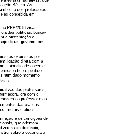
 entrevistas narrativas, que
ucação Básica. As
simbólico dos professores
r eles concebida em
 e no PRP/2018 visam
cia das políticas, busca-
a sua sustentação e
esejo de um governo, em
teresses expressos por
em ligação direta com a
rofissionalidade docente
omisso ético e político
sores num dado momento
ógico.
arrativas dos professores,
sformadora, ora com o
 imagem do professor e as
momentos das práticas
os, morais e éticos.
ormação e de condições de
cionais, que orientam
diversas de docência,
strói sobre a docência e