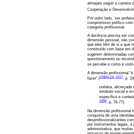
almejam seguir a carreira
Cooperação e Desenvolvim
Por outro lado, ‘ser profe
compromisso político com 
categoria profissional.
A docência precisa ser com
dimensão pessoal, são con
que eles têm de si e que r
construído com base em do
sugerem determinadas comp
questionamento ou reconst
se percebe e como é visto
A dimensão profissional “
ZABALZA, 2017
fazer” (
, p. 2
unitária, alicerçada
estatuto social e e
específico e conteú
1998
, p. 76-77).
Na dimensão profissional h
conquista de uma identidad
desprofissionalizantes com
por instrumentos legais, a
administrativa, que muita
processo de ensino-aprend