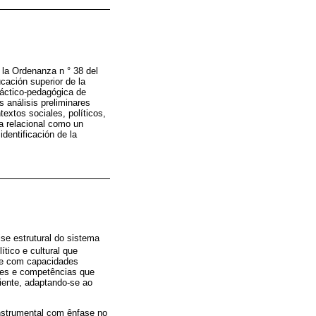
 la Ordenanza n ° 38 del
ucación superior de la
idáctico-pedagógica de
 análisis preliminares
extos sociales, políticos,
a relacional como un
dentificación de la
se estrutural do sistema
ítico e cultural que
s e com capacidades
ades e competências que
ciente, adaptando-se ao
nstrumental com ênfase no