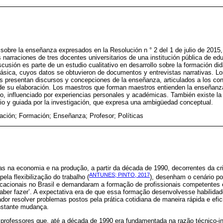
sobre la enseñanza expresados ​​en la Resolución n ° 2 del 1 de julio de 2015,
 narraciones de tres docentes universitarios de una institución pública de ed
scusión es parte de un estudio cualitativo en desarrollo sobre la formación d
sica, cuyos datos se obtuvieron de documentos y entrevistas narrativas. Los
 presentan discursos y concepciones de la enseñanza, articulados a los cont
e su elaboración. Los maestros que forman maestros entienden la enseñanz
vo, influenciado por experiencias personales y académicas. También existe la i
 y guiada por la investigación, que expresa una ambigüedad conceptual.
ción; Formación; Enseñanza; Profesor; Políticas
s na economia e na produção, a partir da década de 1990, decorrentes da cri
ANTUNES; PINTO, 2017
pela flexibilização do trabalho (
), desenham o cenário pol
ducacionais no Brasil e demandaram a formação de profissionais competente
‘saber fazer’. A expectativa era de que essa formação desenvolvesse habilid
ador resolver problemas postos pela prática cotidiana de maneira rápida e efi
nstante mudança.
professores que, até a década de 1990 era fundamentada na razão técnico-i