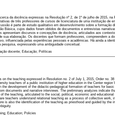
erca da docência expressas na Resolução nº 2, de 1º de julho de 2015, na P
rativas de três professores de cursos de licenciatura de uma instituição de en
scussão é parte de estudo qualitativo em desenvolvimento sobre a formação d
ão Básica, cujos dados foram obtidos de documentos e entrevistas narrativas
 apresentam discursos e concepções de docência, articulados aos contextos 
de sua elaboração. Os docentes que formam professores, compreendem a doc
ivo, influenciada pelas experiências pessoais e acadêmicas. Há ainda a iden
la pesquisa, expressando uma ambiguidade conceitual.
ação docente; Educação; Políticas
s on the teaching expressed in Resolution no. 2 of July 1, 2015, Order no. 38
versity teachers of a public institution of higher education in the Center regio
 in the development of the didactic-pedagogical formation of teachers for bas
rom documents and narrative interviews. The preliminary analyzes indicate t
 the teaching, articulated to the social, political, economic and educational 
are teachers understand relational teaching as a process of collective work, 
 is also the identification of the teaching as priesthood and guided by the in
biguity.
ning; Education; Policies