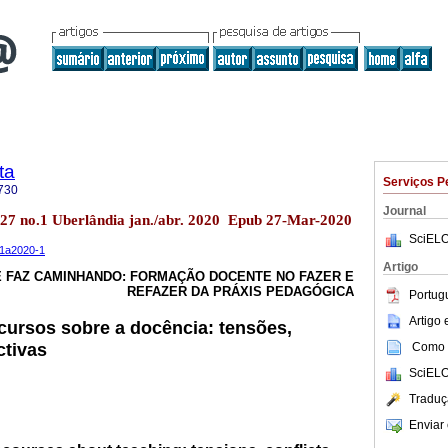
ta
Serviços P
730
Journal
.27 no.1 Uberlândia jan./abr. 2020 Epub 27-Mar-2020
SciELO
n1a2020-1
Artigo
E FAZ CAMINHANDO: FORMAÇÃO DOCENTE NO FAZER E
REFAZER DA PRÁXIS PEDAGÓGICA
Portug
Artigo
ursos sobre a docência: tensões,
ctivas
Como c
SciELO
Traduç
Enviar 