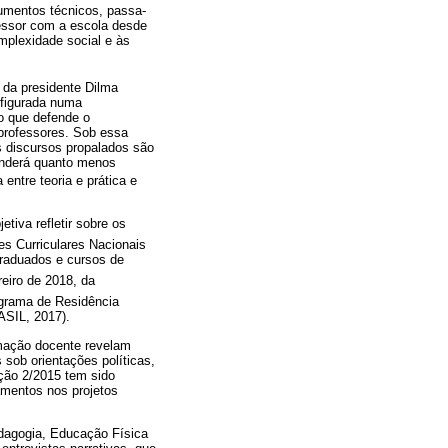
rumentos técnicos, passa-
fessor com a escola desde
omplexidade social e às
da presidente Dilma
nfigurada numa
o que defende o
professores. Sob essa
s discursos propalados são
ponderá quanto menos
 entre teoria e prática e
tiva refletir sobre os
zes Curriculares Nacionais
graduados e cursos de
reiro de 2018, da
ograma de Residência
ASIL, 2017).
rmação docente revelam
sob orientações políticas,
ção 2/2015 tem sido
mentos nos projetos
dagogia, Educação Física