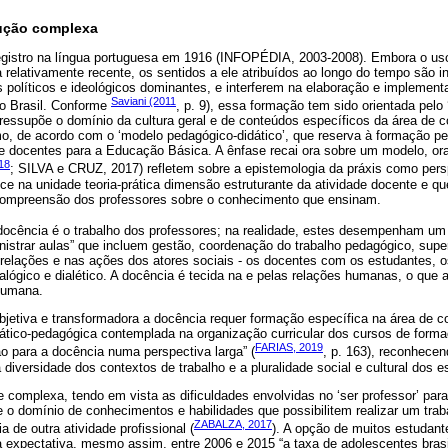
ução complexa
registro na língua portuguesa em 1916 (INFOPÉDIA, 2003-2008). Embora o us
 relativamente recente, os sentidos a ele atribuídos ao longo do tempo são 
es políticos e ideológicos dominantes, e interferem na elaboração e implement
Saviani (2011
o Brasil. Conforme
, p. 9), essa formação tem sido orientada pel
 pressupõe o domínio da cultura geral e de conteúdos específicos da área de 
mo, de acordo com o ‘modelo pedagógico-didático’, que reserva à formação pe
 docentes para a Educação Básica. A ênfase recai ora sobre um modelo, ora 
18
; SILVA e CRUZ, 2017) refletem sobre a epistemologia da práxis como persp
 na unidade teoria-prática dimensão estruturante da atividade docente e qu
 compreensão dos professores sobre o conhecimento que ensinam.
 “docência é o trabalho dos professores; na realidade, estes desempenham um
nistrar aulas” que incluem gestão, coordenação do trabalho pedagógico, supe
relações e nas ações dos atores sociais - os docentes com os estudantes,
lógico e dialético. A docência é tecida na e pelas relações humanas, o que 
humana.
jetiva e transformadora a docência requer formação específica na área de c
dático-pedagógica contemplada na organização curricular dos cursos de forma
FARIAS, 2019
ão para a docência numa perspectiva larga” (
, p. 163), reconhece
a diversidade dos contextos de trabalho e a pluralidade social e cultural dos 
 complexa, tendo em vista as dificuldades envolvidas no ‘ser professor’ para
e o domínio de conhecimentos e habilidades que possibilitem realizar um tra
ZABALZA, 2017
 de outra atividade profissional (
). A opção de muitos estudante
a expectativa, mesmo assim, entre 2006 e 2015 “a taxa de adolescentes brasi