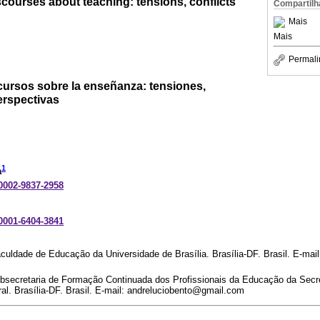
courses about teaching: tensions, conflicts
Compartilh
Mais
Mais
Permali
ursos sobre la enseñanza: tensiones,
erspectivas
1
a
-0002-9837-2958
-0001-6404-3841
ldade de Educação da Universidade de Brasília. Brasília-DF. Brasil. E-mail
ubsecretaria de Formação Continuada dos Profissionais da Educação da Secr
al. Brasília-DF. Brasil. E-mail: andreluciobento@gmail.com