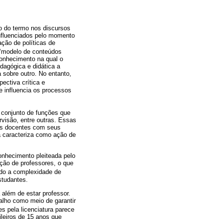
o do termo nos discursos
influenciados pelo momento
ação de políticas de
o ‘modelo de conteúdos
conhecimento na qual o
dagógica e didática a
sobre outro. No entanto,
ectiva crítica e
e influencia os processos
 conjunto de funções que
rvisão, entre outras. Essas
 os docentes com seus
a caracteriza como ação de
onhecimento pleiteada pelo
ção de professores, o que
ndo a complexidade de
estudantes.
 além de estar professor.
balho como meio de garantir
s pela licenciatura parece
leiros de 15 anos que