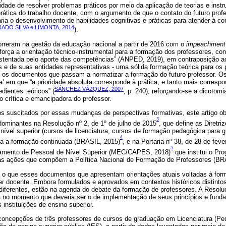
ade de resolver problemas práticos por meio da aplicação de teorias e inst
rática do trabalho docente, com o argumento de que o contato do futuro pro
itaria o desenvolvimento de habilidades cognitivas e práticas para atender à c
ADO SILVA e LIMONTA, 2014
).
reram na gestão da educação nacional a partir de 2016 com o
impeachment
força a orientação técnico-instrumental para a formação dos professores, co
ustentada pelo aporte das competências” (ANPED, 2019), em contraposição a
e de suas entidades representativas - uma sólida formação teórica para os 
s os documentos que passam a normatizar a formação do futuro professor. O
a’ em que “a prioridade absoluta corresponde à prática, e tanto mais corres
SÁNCHEZ VÁZQUEZ, 2007
dientes teóricos” (
, p. 240), reforçando-se a dicotomia
crítica e emancipadora do professor.
 suscitados por essas mudanças de perspectivas formativas, este artigo obje
3
dominantes na Resolução nº 2, de 1º de julho de 2015
, que define as Diretri
 nível superior (cursos de licenciatura, cursos de formação pedagógica para 
4
ara a formação continuada (BRASIL, 2015)
, e na Portaria nº 38, de 28 de feve
5
amento de Pessoal de Nível Superior (MEC/CAPES, 2018)
que institui o Pr
s ações que compõem a Política Nacional de Formação de Professores (BR
e o que esses documentos que apresentam orientações atuais voltadas à fo
r docente. Embora formulados e aprovados em contextos históricos distintos 
diferentes, estão na agenda do debate da formação de professores. A Resolu
no momento que deveria ser o de implementação de seus princípios e funda
instituições de ensino superior.
oncepções de três professores de cursos de graduação em Licenciatura (Pe