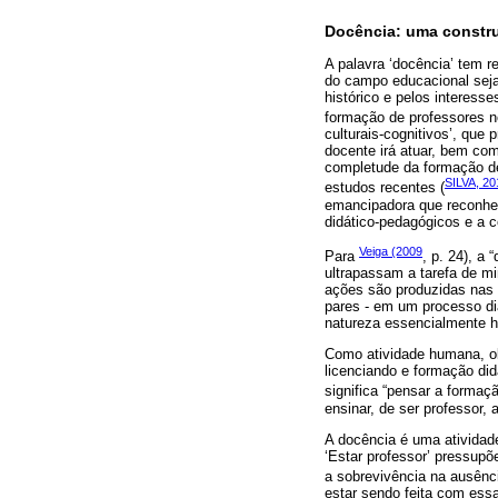
Docência: uma constr
A palavra ‘docência’ tem 
do campo educacional seja
histórico e pelos interess
formação de professores n
culturais-cognitivos’, que
docente irá atuar, bem co
completude da formação de
SILVA, 20
estudos recentes (
emancipadora que reconhece
didático-pedagógicos e a
Veiga (2009
Para
, p. 24), a
ultrapassam a tarefa de mi
ações são produzidas nas 
pares - em um processo dia
natureza essencialmente 
Como atividade humana, ob
licenciando e formação di
significa “pensar a formaç
ensinar, de ser professor, 
A docência é uma atividade
‘Estar professor’ pressupõ
a sobrevivência na ausência
estar sendo feita com ess