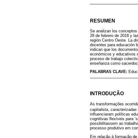
RESUMEN
Se analizan los conceptos 
28 de febrero de 2018 y las
región Centro Oeste. La di
docentes para educación bá
indican que los documentos
económicos y educativos d
proceso de trabajo colecti
enseñanza como sacerdocio
PALABRAS CLAVE:
Educa
INTRODUÇÃO
As transformações ocorrida
capitalista, caracterizadas 
influenciaram políticas e
cognitivas flexíveis para 
possibilitassem ao trabalh
processo produtivo em co
Em relação à formação de 