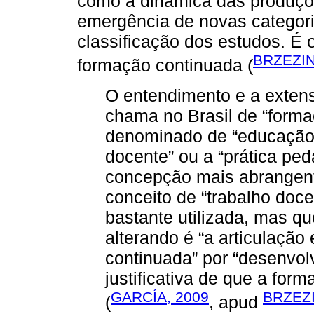
como a dinâmica das produçõe
emergência de novas categori
classificação dos estudos. É 
BRZEZIN
formação continuada (
O entendimento e a exten
chama no Brasil de “forma
denominado de “educação 
docente” ou a “prática pe
concepção mais abrangent
conceito de “trabalho doce
bastante utilizada, mas q
alterando é “a articulação 
continuada” por “desenvolv
justificativa de que a for
GARCÍA, 2009
BRZEZI
(
, apud