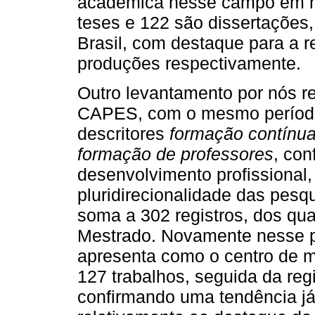
acadêmica nesse campo em n
teses e 122 são dissertações
Brasil, com destaque para a r
produções respectivamente.
Outro levantamento por nós r
CAPES, com o mesmo período
descritores
formação contínua
formação de professores
, con
desenvolvimento profissiona
pluridirecionalidade das pesq
soma a 302 registros, dos qu
Mestrado. Novamente nesse p
apresenta como o centro de 
127 trabalhos, seguida da reg
confirmando uma tendência já