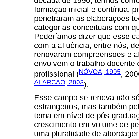
década de 1990, termos como 
formação inicial e contínua, pr
penetraram as elaborações te
categorias conceituais com q
Poderíamos dizer que esse c
com a afluência, entre nós, d
renovaram compreensões e a
envolvem o trabalho docente
NÓVOA, 1995
profissional (
, 20
ALARCÃO, 2003
).
Esse campo se renova não só 
estrangeiros, mas também pe
tema em nível de pós-gradu
crescimento em volume de p
uma pluralidade de abordagen