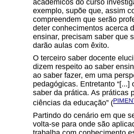
acadêmicos do curso investiga
exemplo, supõe que, assim 
compreendem que serão profe
deter conhecimentos acerca d
ensinar, precisam saber que 
darão aulas com êxito.
O terceiro saber docente elu
dizem respeito ao saber ensi
ao saber fazer, em uma perspe
pedagógicas. Entretanto “[...
saber da prática. As prática
PIMEN
ciências da educação” (
Partindo do cenário em que s
volta-se para onde são aplica
trabalha com conhecimento e