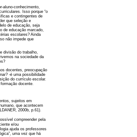
or-aluno-conhecimento,
rriculares. Isso porque “o
ificas e contingentes de
der que seleção e
delo de educação, seja
elo de educação marcado,
térias escolares? Ainda
isso não impede que
 divisão do trabalho,
e vivemos na sociedade da
es?
r nos docentes, preocupação
nar? -é uma possibilidade
sição do currículo escolar.
a formação docente.
entos, sujeitos em
o humano, que acontecem
MALDANER, 2000b, p.61).
possível compreender pela
ciente e/ou
logia ajuda os professores
ógica”, uma vez que há