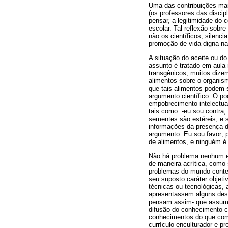
Uma das contribuições mai
(os professores das discip
pensar, a legitimidade do 
escolar. Tal reflexão sob
não os científicos, silen
promoção de vida digna na
A situação do aceite ou d
assunto é tratado em aula
transgênicos, muitos dizem
alimentos sobre o organis
que tais alimentos podem 
argumento científico. O p
empobrecimento intelectua
tais como: -eu sou contra, 
sementes são estéreis, e s
informações da presença 
argumento: Eu sou favor;
de alimentos, e ninguém é
Não há problema nenhum e
de maneira acrítica, como
problemas do mundo contem
seu suposto caráter objeti
técnicas ou tecnológicas,
apresentassem alguns des
pensam assim- que assume
difusão do conhecimento c
conhecimentos do que com
currículo enculturador e p