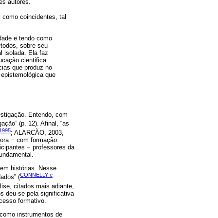
es autores.
s como coincidentes, tal
cidade e tendo como
étodos, sobre seu
 isolada. Ela faz
cação cientifica
ncias que produz no
o epistemológica que
vestigação. Entendo, com
ção” (p. 12). Afinal, “as
1995
; ALARCÃO, 2003,
adora − com formação
icipantes − professores da
fundamental.
 em histórias. Nesse
CONNELLY e
dados” (
lise, citados mais adiante,
 deu-se pela significativa
cesso formativo.
o como instrumentos de