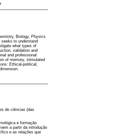
r
hemistry, Biology, Physics
ne seeks to understand
estigate what types of
uction, validation and
sonal and professional
tion of memory, stimulated
ns: Ethical-political;
 dimension.
es de ciências (das
emológica e formação
roem a partir da introdução
ífico e as relações que