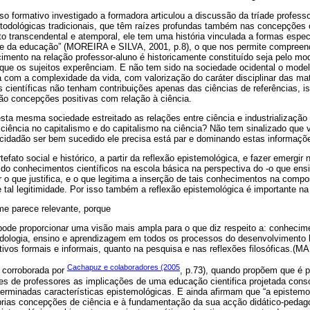
o formativo investigado a formadora articulou a discussão da tríade profess
todológicas tradicionais, que têm raízes profundas também nas concepções cu
o transcendental e atemporal, ele tem uma história vinculada a formas espec
e da educação” (MOREIRA e SILVA, 2001, p.8), o que nos permite compreen
imento na relação professor-aluno é historicamente constituído seja pelo mo
que os sujeitos experênciam. E não tem sido na sociedade ocidental o mod
 com a complexidade da vida, com valorização do caráter disciplinar das ma
s científicas não tenham contribuições apenas das ciências de referências, 
ção concepções positivas com relação à ciência.
a mesma sociedade estreitado as relações entre ciência e industrialização e
a ciência no capitalismo e do capitalismo na ciência? Não tem sinalizado qu
cidadão ser bem sucedido ele precisa está par e dominando estas informaçõ
tefato social e histórico, a partir da reflexão epistemológica, e fazer emergi
do conhecimentos científicos na escola básica na perspectiva do -o que ensi
r o que justifica, e o que legitima a inserção de tais conhecimentos na compo
tal legitimidade. Por isso também a reflexão epistemológica é importante n
e parece relevante, porque
pode proporcionar uma visão mais ampla para o que diz respeito a: conhecim
todologia, ensino e aprendizagem em todos os processos do desenvolviment
tivos formais e informais, quanto na pesquisa e nas reflexões filosóficas.(
Cachapuz e colaboradores (2005
corroborada por
, p.73), quando propõem que é 
es de professores as implicações de uma educação cientifica projetada cons
erminadas características epistemológicas. E ainda afirmam que “a epistemo
rias concepções de ciência e à fundamentação da sua acção didático-pedag