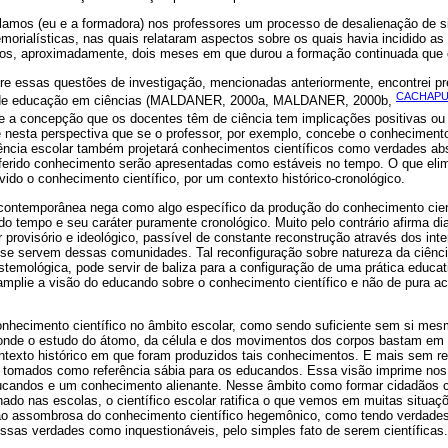
amos (eu e a formadora) nos professores um processo de desalienação de si,
orialísticas, nas quais relataram aspectos sobre os quais havia incidido a
 os, aproximadamente, dois meses em que durou a formação continuada que
e essas questões de investigação, mencionadas anteriormente, encontrei p
CACHAPUZ 
ra de educação em ciências (MALDANER, 2000a, MALDANER, 2000b,
ue a concepção que os docentes têm de ciência tem implicações positivas ou
e nesta perspectiva que se o professor, por exemplo, concebe o conhecimento
ncia escolar também projetará conhecimentos científicos como verdades abso
ferido conhecimento serão apresentadas como estáveis no tempo. O que elimi
vido o conhecimento científico, por um contexto histórico-cronológico.
 contemporânea nega como algo específico da produção do conhecimento cient
o tempo e seu caráter puramente cronológico. Muito pelo contrário afirma dia
 provisório e ideológico, passível de constante reconstrução através dos in
e se servem dessas comunidades. Tal reconfiguração sobre natureza da ciênc
temológica, pode servir de baliza para a configuração de uma prática educat
amplie a visão do educando sobre o conhecimento científico e não de pura ac
onhecimento científico no âmbito escolar, como sendo suficiente sem si mes
onde o estudo do átomo, da célula e dos movimentos dos corpos bastam em s
ntexto histórico em que foram produzidos tais conhecimentos. E mais sem 
o tomados como referência sábia para os educandos. Essa visão imprime n
ucandos e um conhecimento alienante. Nesse âmbito como formar cidadãos c
ado nas escolas, o científico escolar ratifica o que vemos em muitas situa
o assombrosa do conhecimento científico hegemônico, como tendo verdades 
sas verdades como inquestionáveis, pelo simples fato de serem científicas.