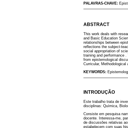
PALAVRAS-CHAVE:
Epist
ABSTRACT
This work deals with resea
and Basic Education Scienc
relationships between epist
reflections the subject-tea
social appropriation of sci
training and performance . 
from epistemological discus
Curricular, Methodological 
KEYWORDS:
Epistemology
INTRODUÇÃO
Este trabalho trata de in
disciplinas: Química, Biol
Consiste em pesquisa narr
docente. Interessa-me, par
de discussões relativas ao
estabelecem com suas hist