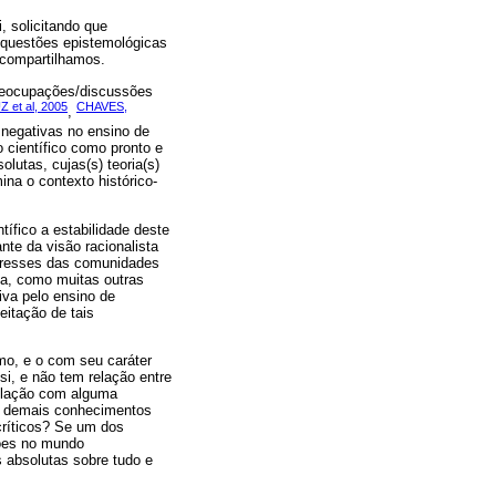
 solicitando que
s questões epistemológicas
 compartilhamos.
reocupações/discussões
et al, 2005
CHAVES,
,
 negativas no ensino de
 científico como pronto e
lutas, cujas(s) teoria(s)
na o contexto histórico-
ífico a estabilidade deste
nte da visão racionalista
teresses das comunidades
ia, como muitas outras
iva pelo ensino de
eitação de tais
mo, e o com seu caráter
i, e não tem relação entre
relação com alguma
os demais conhecimentos
ríticos? Se um dos
ções no mundo
absolutas sobre tudo e