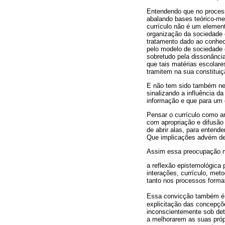
Entendendo que no process
abalando bases teórico-me
currículo não é um element
organização da sociedade 
tratamento dado ao conhec
pelo modelo de sociedade 
sobretudo pela dissonância
que tais matérias escolare
tramitem na sua constitui
E não tem sido também nest
sinalizando a influência d
informação e que para um 
Pensar o currículo como ar
com apropriação e difusão 
de abrir alas, para entende
Que implicações advém de 
Assim essa preocupação m
a reflexão epistemológica 
interações, currículo, me
tanto nos processos forma
Essa convicção também é 
explicitação das concepçõ
inconscientemente sob det
a melhorarem as suas próp