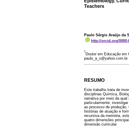
Epistemology, Curri
Teachers
Paulo Sérgio Araújo da S
http://orcid.org/0000
1
Doutor em Educação em Ci
paulo_a_s@yahoo.com.br.
RESUMO
Este trabalho trata de inv
disciplinas Química, Biol
narrativa por meio da qual
particularmente, investigar
ao processo de produção, 
histórias de atuação e for
recursiva da memória, esti
quatro dimensões principais
dimensão curricular.