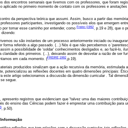
ões dos encontros semanais que tivemos com os professores, que foram regis
io aplicado no primeiro momento de contato com os professores e anotaçõe
contro da perspectiva teórica que assumi. Assim, busco a partir das memória
 professores participantes, investigando os possíveis elos que emergem entr
Freire (1992
to por tomar esse caminho por entender, como
, p.19 e 28), que o 
 dizendo:
vemos ou são instantes de um processo anteriormente iniciado ou inaugur
r forma referido a algo passado. (...) Nós é que não percebemos o ‘parentes
assim a possibilidade de ‘soldar’ conhecimentos desligados e, ao fazê-lo, il
a claridade dos primeiros. (...), deixando assim de desvelar a razão de ser 
FREIRE,1992
ntamos em cada momento. (
,p.19).
ateriais produzidos sinalizam que a ação recursiva da memória, estimulada a
e, potencializou as reflexões docentes em quatro dimensões principais: Ético-p
ra este artigo selecionamos a discussão da dimensão curricular . Tal dimens
 se segue.
, apresento registros que evidenciam que “talvez uma das maiores contribui
és do ensino das Ciências podem fazer é emprestar uma contribuição para 
3
, p.50).
 Informação
ntifico reflexões que tem relações com a discussão curricular, tais reflexões