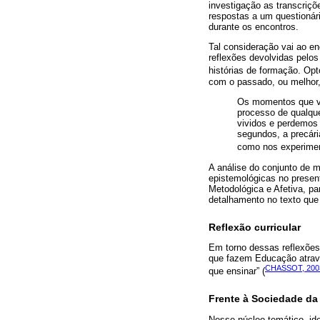
investigação as transcriç
respostas a um questionár
durante os encontros.
Tal consideração vai ao en
reflexões devolvidas pelos
histórias de formação. Op
com o passado, ou melhor,
Os momentos que vi
processo de qualque
vividos e perdemos 
segundos, a precári
como nos experime
A análise do conjunto de m
epistemológicas no present
Metodológica e Afetiva, pa
detalhamento no texto que
Reflexão curricular
Em torno dessas reflexões
que fazem Educação atrav
CHASSOT, 200
que ensinar” (
Frente à Sociedade da
Nesse núcleo temático, ide