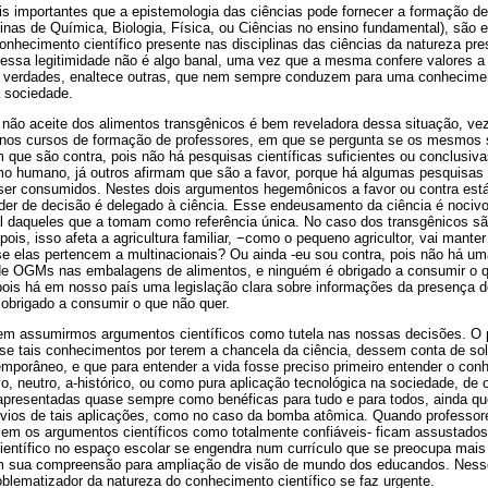
s importantes que a epistemologia das ciências pode fornecer a formação de
linas de Química, Biologia, Física, ou Ciências no ensino fundamental), são 
conhecimento científico presente nas disciplinas das ciências da natureza pre
re essa legitimidade não é algo banal, uma vez que a mesma confere valores 
cia verdades, enaltece outras, que nem sempre conduzem para uma conhecime
 sociedade.
o não aceite dos alimentos transgênicos é bem reveladora dessa situação, ve
 nos cursos de formação de professores, em que se pergunta se os mesmos s
 que são contra, pois não há pesquisas científicas suficientes ou conclusivas
mo humano, já outros afirmam que são a favor, porque há algumas pesquisas 
ser consumidos. Nestes dois argumentos hegemônicos a favor ou contra est
oder de decisão é delegado à ciência. Esse endeusamento da ciência é nocivo
l daqueles que a tomam como referência única. No caso dos transgênicos s
pois, isso afeta a agricultura familiar, −como o pequeno agricultor, vai mant
e elas pertencem a multinacionais? Ou ainda -eu sou contra, pois não há uma
de OGMs nas embalagens de alimentos, e ninguém é obrigado a consumir o q
 pois há em nosso país uma legislação clara sobre informações da presenç
 obrigado a consumir o que não quer.
m assumirmos argumentos científicos como tutela nas nossas decisões. O p
 se tais conhecimentos por terem a chancela da ciência, dessem conta de sol
porâneo, e que para entender a vida fosse preciso primeiro entender o conh
vo, neutro, a-histórico, ou como pura aplicação tecnológica na sociedade, d
 apresentadas quase sempre como benéficas para tudo e para todos, ainda qu
vios de tais aplicações, como no caso da bomba atômica. Quando professor
m os argumentos científicos como totalmente confiáveis- ficam assustados
ientífico no espaço escolar se engendra num currículo que se preocupa mai
 sua compreensão para ampliação de visão de mundo dos educandos. Ness
roblematizador da natureza do conhecimento científico se faz urgente.