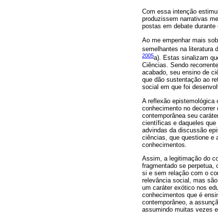
Com essa intenção estimul
produzissem narrativas mem
postas em debate durante
Ao me empenhar mais sobr
semelhantes na literatu
2005
a). Estas sinalizam q
Ciências. Sendo recorrent
acabado, seu ensino de ciê
que dão sustentação ao re
social em que foi desenvol
A reflexão epistemológica
conhecimento no decorrer d
contemporânea seu caráter
científicas e daqueles qu
advindas da discussão epis
ciências, que questione e 
conhecimentos.
Assim, a legitimação do c
fragmentado se perpetua, 
si e sem relação com o co
relevância social, mas sã
um caráter exótico nos ed
conhecimentos que é ensin
contemporâneo, a assunçã
assumindo muitas vezes es