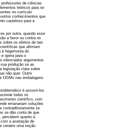
 professores de ciências
elementos teóricos para se
sentes no currículo
a outros conhecimentos que
nto cauteloso para a
zes por outra, quando esse
ão a favor ou contra os
 sobre os efeitos de tais
científicas que afirmam
á à hegemonia do
 e opera para o
ão silenciados argumentos
er sua produção se as
 legislação clara sobre
ue não quer. Outro
a de OGMs nas embalagens
roblemático é assumi-los
ucionar todos os
ecimento científico, com
e onde emanariam soluções
e contraditoriamente se
es se dão conta de que
, percebem quanto à
s com a aceitação de
e cenário uma noção