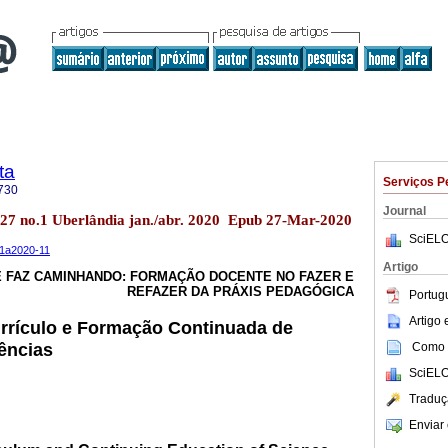
ta
Serviços P
730
Journal
.27 no.1 Uberlândia jan./abr. 2020 Epub 27-Mar-2020
SciELO
n1a2020-11
Artigo
E FAZ CAMINHANDO: FORMAÇÃO DOCENTE NO FAZER E
REFAZER DA PRÁXIS PEDAGÓGICA
Portug
Artigo
rrículo e Formação Continuada de
ências
Como c
SciELO
Traduç
Enviar 