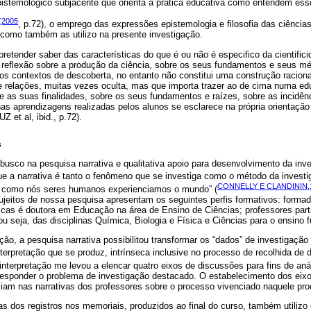
stemológico subjacente que orienta a prática educativa como entendem ess
(2005
, p.72), o emprego das expressões epistemologia e filosofia das ciência
 como também as utilizo na presente investigação.
pretender saber das características do que é ou não é especifico da cientifi
 reflexão sobre a produção da ciência, sobre os seus fundamentos e seus m
os contextos de descoberta, no entanto não constitui uma construção racional
e relações, muitas vezes oculta, mas que importa trazer ao de cima numa edu
bre as suas finalidades, sobre os seus fundamentos e raízes, sobre as incidê
nas aprendizagens realizadas pelos alunos se esclarece na própria orientaçã
et al, ibid., p.72).
s
busco na pesquisa narrativa e qualitativa apoio para desenvolvimento da in
que a narrativa é tanto o fenômeno que se investiga como o método da investiga
CONNELLY E CLANDININ,
o como nós seres humanos experienciamos o mundo” (
sujeitos de nossa pesquisa apresentam os seguintes perfis formativos: form
icas é doutora em Educação na área de Ensino de Ciências; professores part
 ou seja, das disciplinas Química, Biologia e Física e Ciências para o ensino 
o, a pesquisa narrativa possibilitou transformar os “dados” de investigação
nterpretação que se produz, intrínseca inclusive no processo de recolhida de 
l interpretação me levou a elencar quatro eixos de discussões para fins de aná
esponder o problema de investigação destacado. O estabelecimento dos eixos
iam nas narrativas dos professores sobre o processo vivenciado naquele pro
s dos registros nos memoriais, produzidos ao final do curso, também utiliz