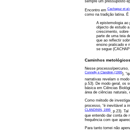
sempre um pressuposto epi
Cachapuz et al 
Encontro em
como na tradição latina. É
A epistemologia ao 
objecto de estudo a
crescimento, sobre 
parte de uma teia d
que ao reflectir so
ensino praticado e 
se segue (CACHAPUZ 
Caminhos metológico
Nesse processo/percurso, 
Connelly e Clandinin (1995
), “
narrativas revelam o mod
p.53). De modo geral, os 
básica em Ciências Biológ
área de ciências naturais,
Como método de investigaçã
processo, “é inevitável a i
CLANDININ, 1995
, p.23). Ta
que entendo dar conta de r
frequência com que aparec
Para tanto tomei não apena