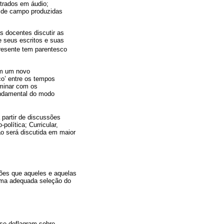
trados em áudio;
s de campo produzidas
s docentes discutir as
e seus escritos e suas
presente tem parentesco
am um novo
co’ entre os tempos
uminar com os
fundamental do modo
 partir de discussões
olítica; Curricular,
ão será discutida em maior
ções que aqueles e aquelas
uma adequada seleção do
 se deflagram sobre