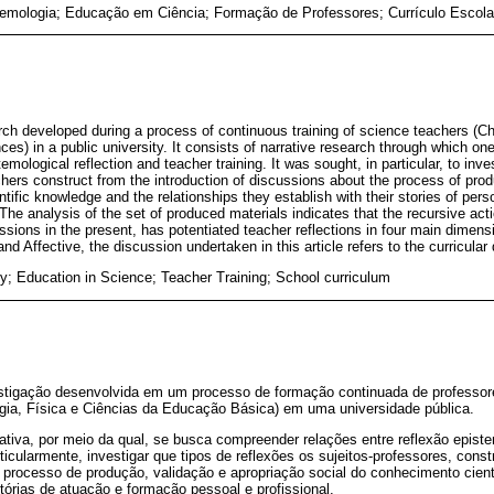
emologia; Educação em Ciência; Formação de Professores; Currículo Escola
rch developed during a process of continuous training of science teachers (C
es) in a public university. It consists of narrative research through which o
emological reflection and teacher training. It was sought, in particular, to inv
chers construct from the introduction of discussions about the process of prod
entific knowledge and the relationships they establish with their stories of per
The analysis of the set of produced materials indicates that the recursive ac
sions in the present, has potentiated teacher reflections in four main dimensio
and Affective, the discussion undertaken in this article refers to the curricular
; Education in Science; Teacher Training; School curriculum
vestigação desenvolvida em um processo de formação continuada de professor
ogia, Física e Ciências da Educação Básica) em uma universidade pública.
ativa, por meio da qual, se busca compreender relações entre reflexão epist
ticularmente, investigar que tipos de reflexões os sujeitos-professores, const
 processo de produção, validação e apropriação social do conhecimento cient
órias de atuação e formação pessoal e profissional.