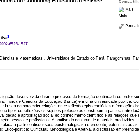
culum and Continuing Education of Science
Compartilh
Mais
Mais
Permali
1
ilva
-0002-6525-1527
ências e Matemáticas . Universidade do Estado do Pará, Paragominas, Pará
estigação desenvolvida durante processo de formação continuada de professo
ogia, Física e Ciências da Educação Básica) em uma universidade pública. C
 se busca compreender relações entre reflexão epistemológica e formação do
 que tipos de reflexões os sujeitos-professores constroem a partir da introdu
validação e apropriação social do conhecimento científico e as relações qu
mação pessoal e profissional. A análise do conjunto de materiais produzidos s
mulada a partir de discussões epistemológicas no presente, potencializou a
: Ético-política; Curricular, Metodológica e Afetiva, a discussão empreendida 