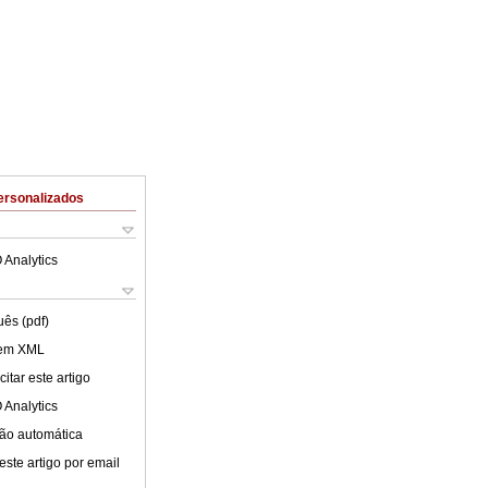
ersonalizados
 Analytics
uês (pdf)
 em XML
itar este artigo
 Analytics
ão automática
este artigo por email