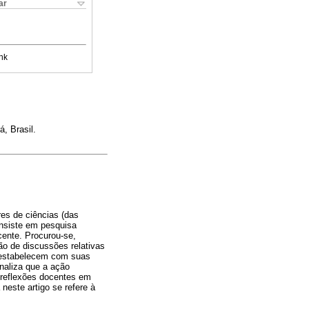
ar
nk
, Brasil.
res de ciências (das
onsiste em pesquisa
cente. Procurou-se,
ção de discussões relativas
e estabelecem com suas
inaliza que a ação
s reflexões docentes em
neste artigo se refere à