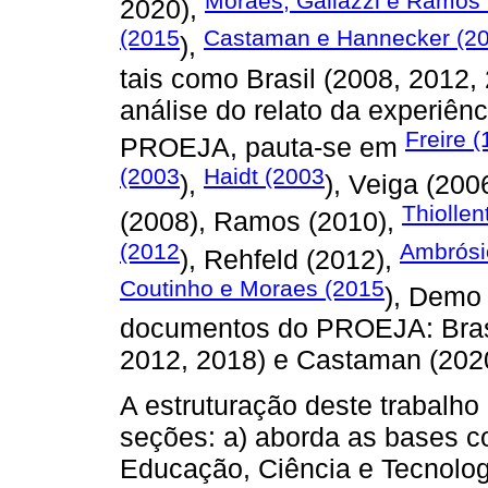
Moraes, Galiazzi e Ramos
2020),
(2015
Castaman e Hannecker (2
),
tais como Brasil (2008, 2012,
análise do relato da experiên
Freire 
PROEJA, pauta-se em
(2003
Haidt (2003
),
), Veiga (200
Thiollen
(2008), Ramos (2010),
(2012
Ambrósi
), Rehfeld (2012),
Coutinho e Moraes (2015
), Demo
documentos do PROEJA: Brasi
2012, 2018) e Castaman (202
A estruturação deste trabalho
seções: a) aborda as bases co
Educação, Ciência e Tecnolog