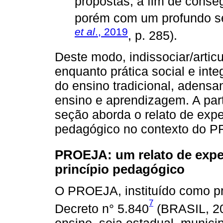
propostas, a fim de conse
porém com um profundo sen
et al
., 2019
, p. 285).
Deste modo, indissociar/artic
enquanto prática social e inte
do ensino tradicional, adensa
ensino e aprendizagem. A part
seção aborda o relato de expe
pedagógico no contexto do P
PROEJA: um relato de expe
princípio pedagógico
O PROEJA, instituído como pr
7
Decreto n° 5.840
(BRASIL, 20
ensino, seja estadual, munici