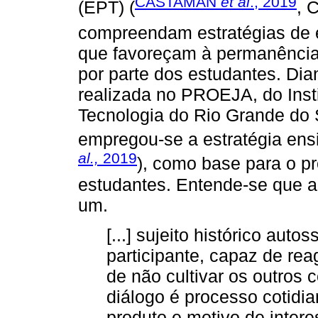
CASTAMAN
et al
., 2019
(EPT) (
, 
compreendam estratégias de
que favoreçam à permanência
por parte dos estudantes. Di
realizada no PROEJA, do Inst
Tecnologia do Rio Grande do 
empregou-se a estratégia ens
al.,
2019
), como base para o pr
estudantes. Entende-se que a 
um.
[...] sujeito histórico autos
participante, capaz de reag
de não cultivar os outros 
diálogo é processo cotidia
produto e motivo de inter