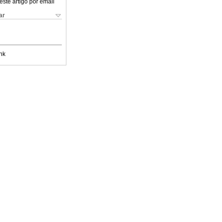
este artigo por email
ar
nk