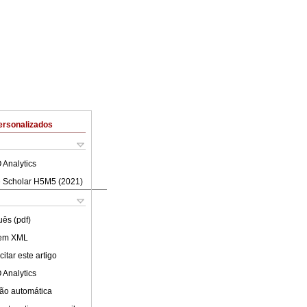
ersonalizados
 Analytics
 Scholar H5M5 (
2021
)
uês (pdf)
 em XML
itar este artigo
 Analytics
ão automática