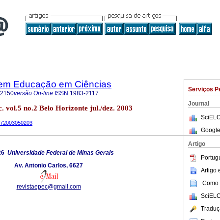
 em Educação em Ciências
Serviços P
-2150
versão On-line
ISSN
1983-2117
Journal
. vol.5 no.2 Belo Horizonte jul./dez. 2003
SciELO
1172003050203
Google
Artigo
26
Universidade Federal de Minas Gerais
Portug
Av. Antonio Carlos, 6627
Artigo
Como c
revistaepec@gmail.com
SciELO
Traduç