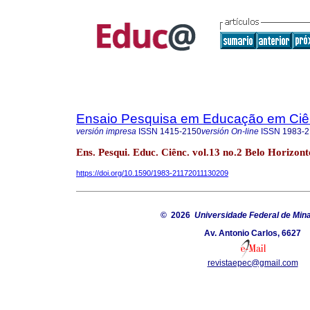
Ensaio Pesquisa em Educação em Ciê
versión impresa
ISSN
1415-2150
versión On-line
ISSN
1983-2
Ens. Pesqui. Educ. Ciênc. vol.13 no.2 Belo Horizon
https://doi.org/10.1590/1983-21172011130209
© 2026
Universidade Federal de Min
Av. Antonio Carlos, 6627
revistaepec@gmail.com