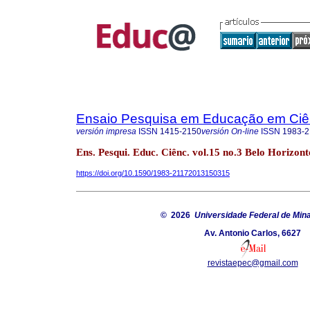
Ensaio Pesquisa em Educação em Ciê
versión impresa
ISSN
1415-2150
versión On-line
ISSN
1983-2
Ens. Pesqui. Educ. Ciênc. vol.15 no.3 Belo Horizonte
https://doi.org/10.1590/1983-21172013150315
© 2026
Universidade Federal de Min
Av. Antonio Carlos, 6627
revistaepec@gmail.com