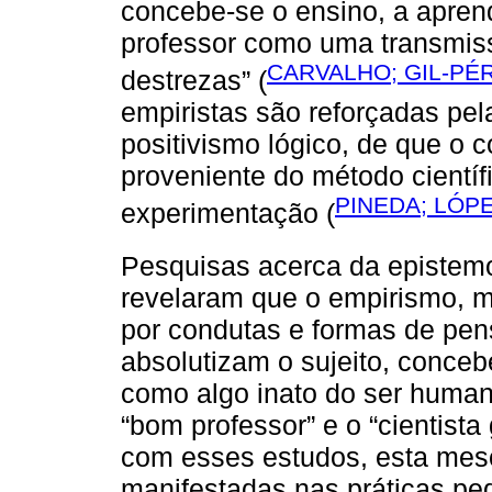
concebe-se o ensino, a apren
professor como uma transmis
CARVALHO; GIL-PÉR
destrezas” (
empiristas são reforçadas pel
positivismo lógico, de que o 
proveniente do método científi
PINEDA; LÓPE
experimentação (
Pesquisas acerca da epistemo
revelaram que o empirismo, m
por condutas e formas de pen
absolutizam o sujeito, conce
como algo inato do ser human
“bom professor” e o “cientist
com esses estudos, esta mes
manifestadas nas práticas pe