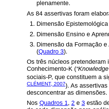
plenamente.
As 84 assertivas foram elabo
Dimensão Epistemológica 
Dimensão Ensino e Apren
Dimensão da Formação e A
(
Quadro 3
).
Os três núcleos pretenderam 
Conhecimento-K (
“Knowledge
sociais-P, que constituem a s
CLÉMENT, 2007
). As assertiva
desconcentrar as dimensões.
Nos
Quadros 1
,
2
e
3
estão de