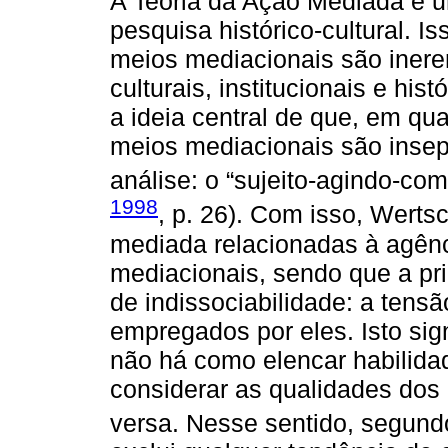
A Teoria da Ação Mediada é um
pesquisa histórico-cultural. 
meios mediacionais são inere
culturais, institucionais e his
a ideia central de que, em qu
meios mediacionais são insep
análise: o “sujeito-agindo-co
1998
, p. 26). Com isso, Wert
mediada relacionadas à agênc
mediacionais, sendo que a pri
de indissociabilidade: a tensã
empregados por eles. Isto si
não há como elencar habilida
considerar as qualidades dos 
versa. Nesse sentido, segun