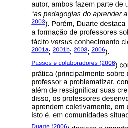
autor, ambos fazem parte de
“
as pedagogias do aprender a
2003
). Porém, Duarte destaca 
a formação de professores so
tácito
versus
conhecimento cie
2001a
2001b
2003
2006
;
;
;
).
Passos e colaboradores (2006
) c
prática (principalmente sobre 
professor a problematizar, co
além de ressignificar suas c
disso, os professores desenv
aprendem coletivamente, em 
isto é, em comunidades situa
Duarte (2006