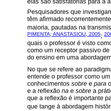
elas são satisfatórias para a
Pesquisadores que investigam
têm afirmado recorrentemente 
maioria, pautadas na transmi
PIMENTA; ANASTASIOU, 2005
20
;
quais o professor é visto com
como um receptor passivo de i
do ensino em uma abordagem 
No que se refere ao paradigma 
entende o professor como um 
conhecimentos
sobre
e
para
o
e a reflexão
na
e
sobre
a práti
que a reflexão é importante p
que tange à abordagem históri