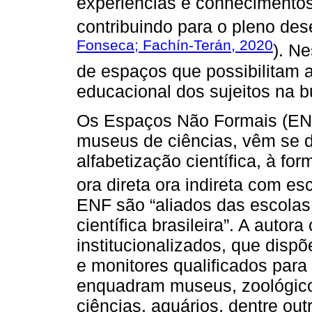
experiências e conhecimentos
contribuindo para o pleno des
Fonseca; Fachín-Terán, 2020
). Ne
de espaços que possibilitam a
educacional dos sujeitos na 
Os Espaços Não Formais (ENF
museus de ciências, vêm se d
alfabetização científica, à fo
ora direta ora indireta com e
ENF são “aliados das escolas
científica brasileira”. A autor
institucionalizados, que dispõ
e monitores qualificados para
enquadram museus, zoológicos
ciências, aquários, dentre out