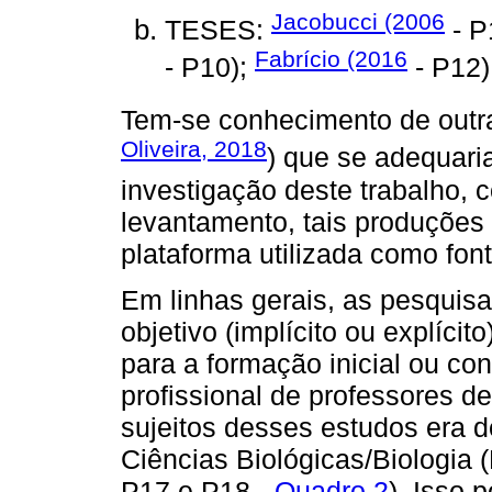
Jacobucci (2006
TESES:
- P
Fabrício (2016
- P10);
- P12)
Tem-se conhecimento de outra
Oliveira, 2018
) que se adequari
investigação deste trabalho, c
levantamento, tais produções
plataforma utilizada como fon
Em linhas gerais, as pesqui
objetivo (implícito ou explíci
para a formação inicial ou co
profissional de professores d
sujeitos desses estudos era d
Ciências Biológicas/Biologia 
P17 e P18 -
Quadro 2
). Isso 