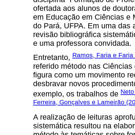
ofertada aos alunos de dout
em Educação em Ciências e M
do Pará, UFPA. Em uma das au
revisão bibliográfica sistemátic
e uma professora convidada.
Ramos, Faria e Faria
Entretanto,
referido método nas Ciências 
figura como um movimento re
desbravar novos procedimento
Net
exemplo, os trabalhos de
Ferreira, Gonçalves e Lameirão (2
A realização de leituras aprof
sistemática resultou na elabor
método às temáticas sobre fo