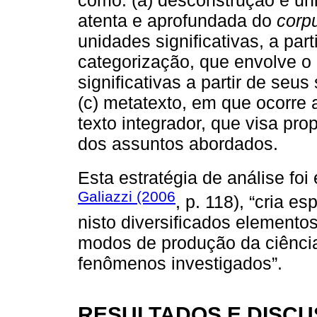
como: (a) desconstrução e uni
atenta e aprofundada do
corp
unidades significativas, a part
categorização, que envolve 
significativas a partir de seus 
(c) metatexto, em que ocorre 
texto integrador, que visa pro
dos assuntos abordados.
Esta estratégia de análise fo
Galiazzi (2006
, p. 118), “cria 
nisto diversificados element
modos de produção da ciência
fenômenos investigados”.
RESULTADOS E DISC