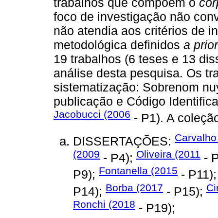
trabalhos que compõem o
cor
foco de investigação não conv
não atendia aos critérios de i
metodológica definidos
a prior
19 trabalhos (6 teses e 13 di
análise desta pesquisa. Os tr
sistematização: Sobrenom nuy
publicação e Código Identific
Jacobucci (2006
- P1). A coleçã
Carvalho
DISSERTAÇÕES:
(2009
Oliveira (2011
- P4);
- 
Fontanella (2015
P9);
- P11)
Borba (2017
Ci
P14);
- P15);
Ronchi (2018
- P19);