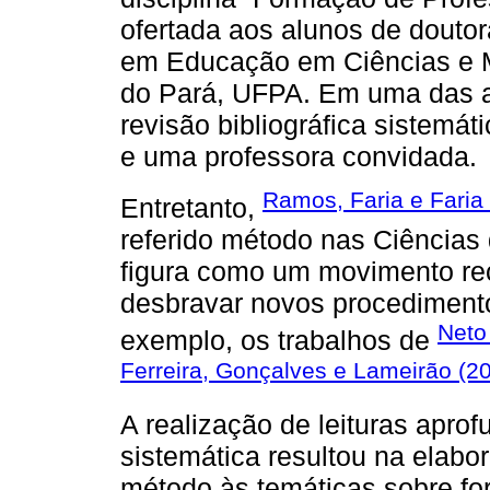
ofertada aos alunos de dout
em Educação em Ciências e M
do Pará, UFPA. Em uma das au
revisão bibliográfica sistemátic
e uma professora convidada.
Ramos, Faria e Faria
Entretanto,
referido método nas Ciências 
figura como um movimento re
desbravar novos procedimento
Net
exemplo, os trabalhos de
Ferreira, Gonçalves e Lameirão (2
A realização de leituras aprof
sistemática resultou na elabor
método às temáticas sobre fo