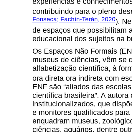
experiências e conhecimentos
contribuindo para o pleno des
Fonseca; Fachín-Terán, 2020
). Ne
de espaços que possibilitam a
educacional dos sujeitos na 
Os Espaços Não Formais (ENF
museus de ciências, vêm se d
alfabetização científica, à fo
ora direta ora indireta com e
ENF são “aliados das escolas
científica brasileira”. A autor
institucionalizados, que dispõ
e monitores qualificados para
enquadram museus, zoológicos
ciências, aquários, dentre out