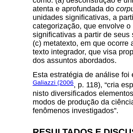
como: (a) desconstrução e uni
atenta e aprofundada do
corp
unidades significativas, a part
categorização, que envolve 
significativas a partir de seus 
(c) metatexto, em que ocorre 
texto integrador, que visa pro
dos assuntos abordados.
Esta estratégia de análise fo
Galiazzi (2006
, p. 118), “cria 
nisto diversificados element
modos de produção da ciência
fenômenos investigados”.
RESULTADOS E DISC