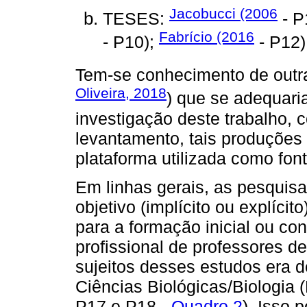
Jacobucci (2006
TESES:
- P
Fabrício (2016
- P10);
- P12)
Tem-se conhecimento de outra
Oliveira, 2018
) que se adequari
investigação deste trabalho, c
levantamento, tais produções
plataforma utilizada como fon
Em linhas gerais, as pesqui
objetivo (implícito ou explíci
para a formação inicial ou co
profissional de professores d
sujeitos desses estudos era d
Ciências Biológicas/Biologia 
P17 e P18 -
Quadro 2
). Isso 