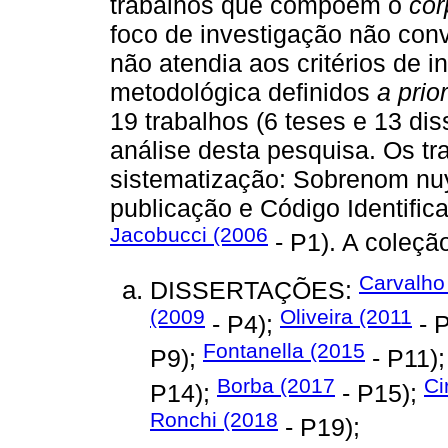
trabalhos que compõem o
cor
foco de investigação não conv
não atendia aos critérios de i
metodológica definidos
a prior
19 trabalhos (6 teses e 13 di
análise desta pesquisa. Os tr
sistematização: Sobrenom nuy
publicação e Código Identific
Jacobucci (2006
- P1). A coleçã
Carvalho
DISSERTAÇÕES:
(2009
Oliveira (2011
- P4);
- 
Fontanella (2015
P9);
- P11)
Borba (2017
Ci
P14);
- P15);
Ronchi (2018
- P19);