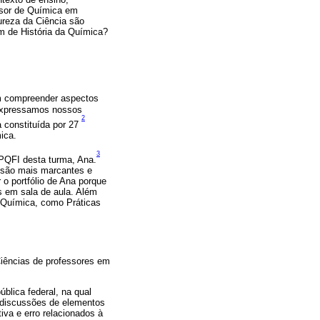
ssor de Química em
reza da Ciência são
m de História da Química?
m compreender aspectos
, expressamos nossos
2
 constituída por 27
ica.
3
 PQFI desta turma, Ana.
C são mais marcantes e
 o portfólio de Ana porque
s em sala de aula. Além
e Química, como Práticas
iências de professores em
blica federal, na qual
 discussões de elementos
va e erro relacionados à