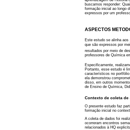
buscamos responder: Quai
formação inicial ao longo
expressos por um professo
ASPECTOS METOD
Este estudo se alinha aos p
que são expressos por mei
resultados por meio de de
professores de Química em
Especificamente, realizam
Portanto, esse estudo é li
característicos no portfól
ela demonstrou comprometi
disso, em outros momentos
de Ensino de Química, Di
Contexto de coleta de
O presente estudo faz par
formação inicial no conte
A coleta de dados foi real
ocorreram encontros seman
relacionados à HQ explici