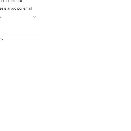
ão automática
este artigo por email
ar
nk