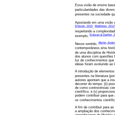
Essa visão de ensino basea
particularidades das divers
presentes na sociedade qu
Apostando em uma visão alt
Erduran, 2015
Matthews, 2012
;
respeitando a complexidade
Erduran & Dagher, 
exemplo,
Allchin, Ande
Nesse sentido,
contemporâneos e/ou histór
de uma disciplina de Hist
dos alunos com questões h
luz de conhecimentos que 
ideias foram evoluindo ao 
A introdução de elementos 
presentes na literatura (p
autores apontam que a inse
decorrer do tempo; (ii) pos
de como controvérsias cien
científico; e (v) proporc
podem contribuir para qu
os conhecimentos científi
A fim de contribuir para 
a ampliação dos conhecime
aprendizagem de História 