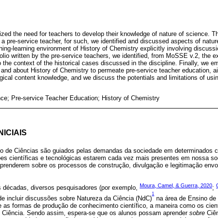
d the need for teachers to develop their knowledge of nature of science. Th
 a pre-service teacher, for such, we identified and discussed aspects of natur
hing-learning environment of History of Chemistry explicitly involving discus
folio written by the pre-service teachers, we identified, from MoSSE v.2, the 
o the context of the historical cases discussed in the discipline. Finally, we 
and about History of Chemistry to permeate pre-service teacher education, a
gical content knowledge, and we discuss the potentials and limitations of u
nce; Pre-service Teacher Education; History of Chemistry
ICIAIS
no de Ciências são guiados pelas demandas da sociedade em determinados c
ões científicas e tecnológicas estarem cada vez mais presentes em nossa s
aprenderem sobre os processos de construção, divulgação e legitimação envo
Moura, Camel, & Guerra, 2020
s décadas, diversos pesquisadores (por exemplo,
;
1
e incluir discussões sobre Natureza da Ciência (NdC)
na área de Ensino de C
e as formas de produção de conhecimento científico, a maneira como os cien
e Ciência. Sendo assim, espera-se que os alunos possam aprender
sobre
Ciên