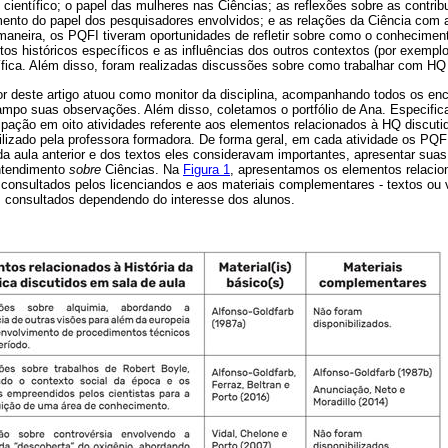
ientífico; o papel das mulheres nas Ciências; as reflexões sobre as contribu
mento do papel dos pesquisadores envolvidos; e as relações da Ciência com a
maneira, os PQFI tiveram oportunidades de refletir sobre como o conhecimento
 históricos específicos e as influências dos outros contextos (por exemplo
ntífica. Além disso, foram realizadas discussões sobre como trabalhar com H
or deste artigo atuou como monitor da disciplina, acompanhando todos os enc
mpo suas observações. Além disso, coletamos o portfólio de Ana. Especificam
icipação em oito atividades referente aos elementos relacionados à HQ discut
ibilizado pela professora formadora. De forma geral, em cada atividade os PQ
 da aula anterior e dos textos eles consideravam importantes, apresentar sua
entendimento
sobre
Ciências. Na
Figura 1
, apresentamos os elementos relacio
consultados pelos licenciandos e aos materiais complementares - textos ou 
m consultados dependendo do interesse dos alunos.