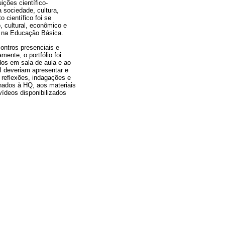
ições científico-
 sociedade, cultura,
 científico foi se
, cultural, econômico e
Q na Educação Básica.
ontros presenciais e
ente, o portfólio foi
idos em sala de aula e ao
FI deveriam apresentar e
s reflexões, indagações e
nados à HQ, aos materiais
vídeos disponibilizados