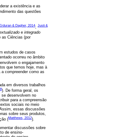
derar a existência e as
tendimento das questões
Erduran & Dagher, 2014
Justi &
;
extualizado
e
integrado
e as Ciências (por
om estudos de casos
sentado ocorreu no âmbito
e envolvem o engajamento
tos que temos hoje, mas à
ra a compreender como as
ada em diversos trabalhos
08
). De forma geral, os
is se desenvolvem no
ntribuir para a compreensão
textos sociais no meio
. Assim, essas discussões
nas sobre seus produtos,
Matthews, 2012
ção (
).
fomentar discussões sobre
to de ensino-
texto de ensino,