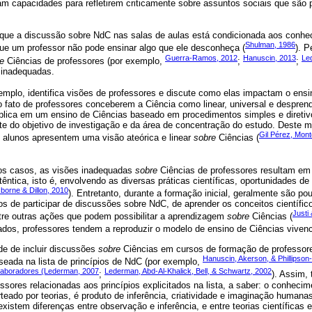
m capacidades para refletirem criticamente sobre assuntos sociais que são
que a discussão sobre NdC nas salas de aulas está condicionada aos conhe
Shulman, 1986
e um professor não pode ensinar algo que ele desconheça (
). 
Guerra-Ramos, 2012
Hanuscin, 2013
Le
e
Ciências de professores (por exemplo,
;
;
 inadequadas.
xemplo, identifica visões de professores e discute como elas impactam o ens
o fato de professores conceberem a Ciência como linear, universal e despre
implica em um ensino de Ciências baseado em procedimentos simples e diretiv
e do objetivo de investigação e da área de concentração do estudo. Deste 
Gil Pérez, Mont
s alunos apresentem uma visão ateórica e linear
sobre
Ciências (
os casos, as visões inadequadas
sobre
Ciências de professores resultam em 
êntica, isto é, envolvendo as diversas práticas científicas, oportunidades de
borne & Dillon, 2010
). Entretanto, durante a formação inicial, geralmente são p
os de participar de discussões sobre NdC, de aprender os conceitos científico
Justi
tre outras ações que podem possibilitar a aprendizagem
sobre
Ciências (
ados, professores tendem a reproduzir o modelo de ensino de Ciências vivenc
e de incluir discussões
sobre
Ciências em cursos de formação de professore
Hanuscin, Akerson, & Phillipso
baseada na lista de princípios de NdC (por exemplo,
laboradores (Lederman, 2007
Lederman, Abd-Al-Khalick, Bell, & Schwartz, 2002
;
). Assim,
sores relacionadas aos princípios explicitados na lista, a saber: o conhecimen
teado por teorias, é produto de inferência, criatividade e imaginação humanas
 existem diferenças entre observação e inferência, e entre teorias científicas e