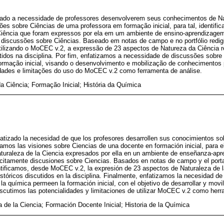
ado a necessidade de professores desenvolverem seus conhecimentos de Na
ões sobre Ciências de uma professora em formação inicial, para tal, identifi
iência que foram expressos por ela em um ambiente de ensino-aprendizagem 
 discussões sobre Ciências. Baseado em notas de campo e no portfólio redig
utilizando o MoCEC v.2, a expressão de 23 aspectos de Natureza da Ciência 
tidos na disciplina. Por fim, enfatizamos a necessidade de discussões sobre 
rmação inicial, visando o desenvolvimento e mobilização de conhecimentos
idades e limitações do uso do MoCEC v.2 como ferramenta de análise.
a Ciência; Formação Inicial; História da Química
atizado la necesidad de que los profesores desarrollen sus conocimientos sob
gamos las visiones sobre Ciencias de una docente en formación inicial, para el
uraleza de la Ciencia expresados por ella en un ambiente de enseñanza-apren
citamente discusiones sobre Ciencias. Basados en notas de campo y el portaf
ntificamos, desde MoCEC v.2, la expresión de 23 aspectos de Naturaleza de l
istóricos discutidos en la disciplina. Finalmente, enfatizamos la necesidad d
 la química permeen la formación inicial, con el objetivo de desarrollar y movi
scutimos las potencialidades y limitaciones de utilizar MoCEC v.2 como herra
a de la Ciencia; Formación Docente Inicial; Historia de la Química