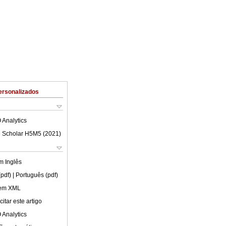
ersonalizados
 Analytics
 Scholar H5M5 (
2021
)
em
Inglês
(pdf)
| Português (pdf)
 em XML
itar este artigo
 Analytics