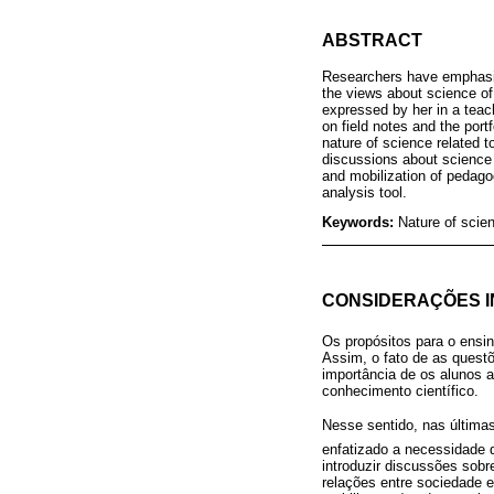
ABSTRACT
Researchers have emphasize
the views about science of
expressed by her in a teac
on field notes and the port
nature of science related t
discussions about science 
and mobilization of pedago
analysis tool.
Keywords:
Nature of scie
CONSIDERAÇÕES IN
Os propósitos para o ensi
Assim, o fato de as quest
importância de os alunos 
conhecimento científico.
Nesse sentido, nas última
enfatizado a necessidade d
introduzir discussões sobr
relações entre sociedade 