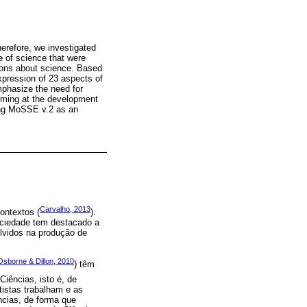
erefore, we investigated
e of science that were
sions about science. Based
expression of 23 aspects of
emphasize the need for
iming at the development
sing MoSSE v.2 as an
Carvalho, 2013
ontextos (
).
ociedade tem destacado a
lvidos na produção de
Osborne & Dillon, 2010
) têm
iências, isto é, de
tistas trabalham e as
cias, de forma que