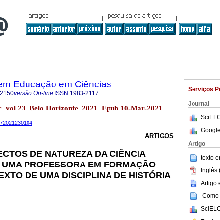
 em Educação em Ciências
Serviços P
-2150
versão On-line
ISSN
1983-2117
Journal
nc. vol.23 Belo Horizonte 2021 Epub 10-Mar-2021
SciELO
1172021230104
Google
ARTIGOS
Artigo
ECTOS DE NATUREZA DA CIÊNCIA
texto 
 UMA PROFESSORA EM FORMAÇÃO
Inglês 
EXTO DE UMA DISCIPLINA DE HISTÓRIA
Artigo
Como c
SciELO