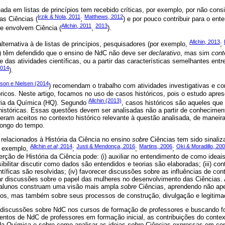
da em listas de princípios tem recebido críticas, por exemplo, por não consi
Irzik & Nola, 2011
Matthews, 2012
as Ciências (
;
) e por pouco contribuir para o en
Allchin, 2011
2013
e envolvem Ciência (
,
).
Allchin, 2013
ernativa à de listas de princípios, pesquisadores (por exemplo,
;
) têm defendido que o ensino de NdC não deve ser
declarativo
, mas sim
cont
 das atividades científicas, ou a partir das características semelhantes entr
2014
).
rson e Nielsen (2014
) recomendam o trabalho com atividades investigativas e c
icos. Neste artigo, focamos no uso de casos históricos, pois o estudo apre
Allchin (2013)
ória da Química (HQ). Segundo
, casos históricos são aqueles qu
istóricas. Essas questões devem ser analisadas não a partir de conhecimen
eram aceitos no contexto histórico relevante à questão analisada, de manei
longo do tempo.
relacionados à História da Ciência no ensino
sobre
Ciências tem sido sinaliz
Allchin
et al
; 2014
Justi & Mendonça, 2016
Martins, 2006
Oki & Moradillo, 20
or exemplo,
;
;
;
rção de História da Ciência pode: (i) auxiliar no entendimento de como idea
sibilitar discutir como dados são entendidos e teorias são elaboradas; (iii) co
tíficas são resolvidas; (iv) favorecer discussões sobre as influências de con
ionar discussões sobre o papel das mulheres no desenvolvimento das Ciências
e alunos construam uma visão mais ampla
sobre
Ciências, aprendendo não ape
cos, mas também sobre seus processos de construção, divulgação e legitima
as discussões sobre NdC nos cursos de formação de professores e buscando 
ntos de NdC de professores em formação inicial, as contribuições do contex
da Química e sobre como analisar as ideias
sobre
Ciências expressas em con