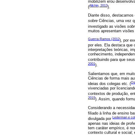
mobilizem e/ou desenvolva
Allchin, 2013
(
).
Diante disso, destacamos 
sobre
Ciências, uma vez qu
investigado as visões
sobr
muitos apresentam visões
Guerra-Ramos (2012
), por e
por eles. Ela destaca que 
interpretações teóricas, 
conhecimento, independent
contribuindo para que seu
2001
).
Salientamos que, em muit
Ciências de forma mais aut
Os
ideias dos colegas etc. (
vivenciadas por licenciand
contextos de produção, en
2015
). Assim, quando form
Considerando a necessidad
filiado à linha de ensino 
Lederman e co
divulgada por
apenas nas ideias de profes
tem caráter empírico, é nor
contexto cultural e social;