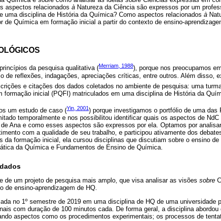
s aspectos relacionados
à
Natureza da Ciência são expressos por um profe
 de uma disciplina de História da Química? Como aspectos relacionados
à
Natu
r de Química em formação inicial a partir do contexto de ensino-aprendizage
OLÓGICOS
Merriam, 1988
rincípios da pesquisa qualitativa (
), porque nos preocupamos e
o de reflexões, indagações, apreciações críticas, entre outros. Além disso
scrições e citações dos dados coletados no ambiente de pesquisa: uma turma
 formação inicial (PQFI) matriculados em uma disciplina de História da Quím
Yin, 2001
os um estudo de caso (
) porque investigamos o portfólio de uma das
mitado temporalmente e nos possibilitou identificar quais os aspectos de Nd
io de Ana e como esses aspectos são expressos por ela. Optamos por analisar
mento com a qualidade de seu trabalho, e participou ativamente dos debate
 da formação inicial, ela cursou disciplinas que discutiam sobre o ensino d
dática da Química e Fundamentos de Ensino de Química.
 dados
te de um projeto de pesquisa mais amplo, que visa analisar as visões
sobre
C
xto de ensino-aprendizagem de HQ.
izada no 1º semestre de 2019 em uma disciplina de HQ de uma universidade pú
ais com duração de 100 minutos cada. De forma geral, a disciplina abordou
tando aspectos como os procedimentos experimentais; os processos de tentati