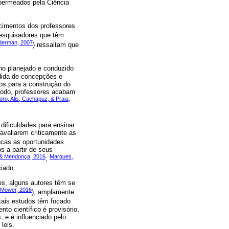
 permeados pela Ciência
cimentos dos professores
Pesquisadores que têm
derman, 2007
) ressaltam que
ino planejado e conduzido
ndida de concepções e
os para a construção do
modo, professores acabam
oro, Alis, Cachapuz, & Praia,
dificuldades para ensinar
 avaliarem criticamente as
oucas as oportunidades
s a partir de seus
 & Mendonça, 2016
Marques,
;
iado.
s, alguns autores têm se
n-Mower, 2016
), amplamente
 tais estudos têm focado
to científico é provisório,
, e é influenciado pelo
 leis.