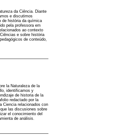
tureza da Ciência. Diante
camos e discutimos
de história da química
ido pela professora em
relacionados ao contexto
Ciências e sobre história
 pedagógicos de conteúdo,
re la Naturaleza de la
lo, identificamos y
dizaje de historia de la
olio redactado por la
a Ciencia relacionados con
e que las discusiones sobre
lizar el conocimiento del
mienta de análisis.