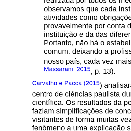
realizada por todos os me
observamos que cada instit
atividades como obrigaçõe
provavelmente por conta d
instituição e da das difere
Portanto, não há o estabe
comum, deixando a profis
nosso país, cada vez mais 
Massarani, 2015
, p. 13).
Carvalho e Pacca (2015
) analis
centro de ciências paulista d
científica. Os resultados da 
faziam simplificações de conce
visitantes de forma muitas v
fenômeno a uma explicação si