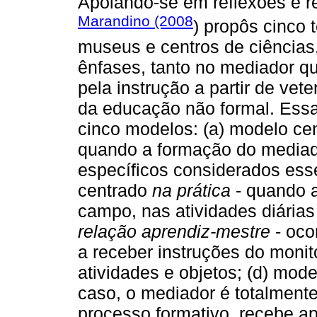
Apoiando-se em reflexões e r
Marandino (2008
) propôs cinco
museus e centros de ciências
ênfases, tanto no mediador q
pela instrução a partir de v
da educação não formal. Essa
cinco modelos: (a) modelo ce
quando a formação do mediad
específicos considerados ess
centrado
na prática
- quando 
campo, nas atividades diária
relação aprendiz-mestre
- oco
a receber instruções do moni
atividades e objetos; (d) mod
caso, o mediador é totalmente
processo formativo, recebe ap