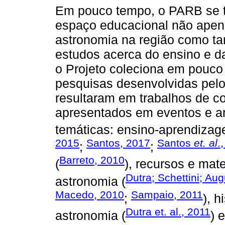
Em pouco tempo, o PARB se 
espaço educacional não apena
astronomia na região como t
estudos acerca do ensino e da
o Projeto coleciona em pouc
pesquisas desenvolvidas pelo
resultaram em trabalhos de co
apresentados em eventos e ar
temáticas: ensino-aprendizag
2015
Santos, 2017
Santos
et. al
.
;
;
Barreto, 2010
(
), recursos e mate
Dutra; Schettini; Au
astronomia (
Macedo, 2010
Sampaio, 2011
;
), h
Dutra et. al., 2011
astronomia (
) 