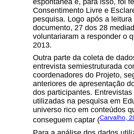
espontânea e, para isso, foi fe
Consentimento Livre e Esclar
pesquisa. Logo após a leitur
documento, 27 dos 28 mediad
voluntariaram a responder o q
2013.
Outra parte da coleta de dad
entrevista semiestruturada c
coordenadores do Projeto, s
anteriores de apresentação d
dos participantes. Entrevist
utilizadas na pesquisa em E
universo rico em conteúdos q
Carvalho, 2
conseguem captar (
Para a análise dos dados uti