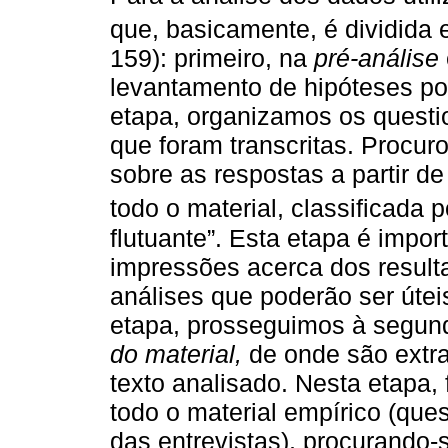
que, basicamente, é dividida 
159): primeiro, na
pré-análise
levantamento de hipóteses por
etapa, organizamos os questio
que foram transcritas. Procur
sobre as respostas a partir de
todo o material, classificada 
flutuante”. Esta etapa é impor
impressões acerca dos resul
análises que poderão ser útei
etapa, prosseguimos à segun
do material,
de onde são extra
texto analisado. Nesta etapa,
todo o material empírico (que
das entrevistas), procurando-s