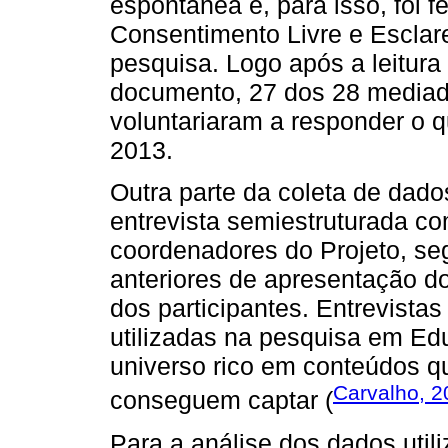
espontânea e, para isso, foi fe
Consentimento Livre e Esclar
pesquisa. Logo após a leitur
documento, 27 dos 28 mediad
voluntariaram a responder o q
2013.
Outra parte da coleta de dad
entrevista semiestruturada c
coordenadores do Projeto, s
anteriores de apresentação d
dos participantes. Entrevist
utilizadas na pesquisa em E
universo rico em conteúdos q
Carvalho, 2
conseguem captar (
Para a análise dos dados uti