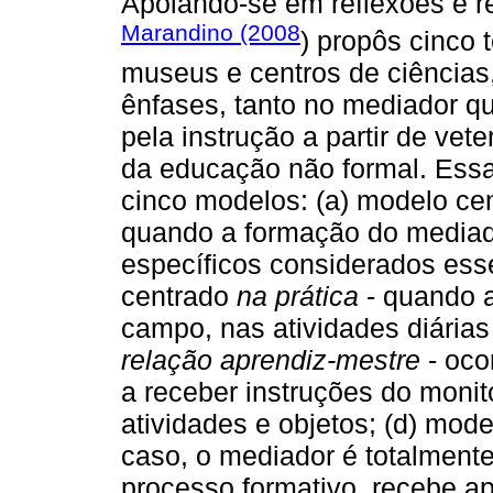
Apoiando-se em reflexões e r
Marandino (2008
) propôs cinco
museus e centros de ciências
ênfases, tanto no mediador q
pela instrução a partir de v
da educação não formal. Essa
cinco modelos: (a) modelo ce
quando a formação do mediad
específicos considerados ess
centrado
na prática
- quando 
campo, nas atividades diária
relação aprendiz-mestre
- oco
a receber instruções do moni
atividades e objetos; (d) mod
caso, o mediador é totalmente
processo formativo, recebe ap