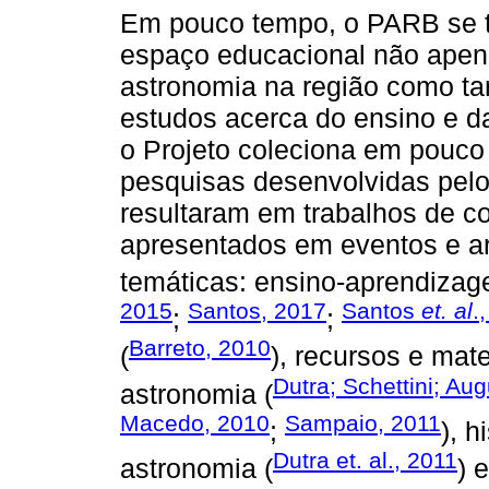
Em pouco tempo, o PARB se 
espaço educacional não apena
astronomia na região como t
estudos acerca do ensino e da
o Projeto coleciona em pouc
pesquisas desenvolvidas pelo
resultaram em trabalhos de co
apresentados em eventos e ar
temáticas: ensino-aprendizag
2015
Santos, 2017
Santos
et. al
.
;
;
Barreto, 2010
(
), recursos e mate
Dutra; Schettini; Au
astronomia (
Macedo, 2010
Sampaio, 2011
;
), h
Dutra et. al., 2011
astronomia (
) 