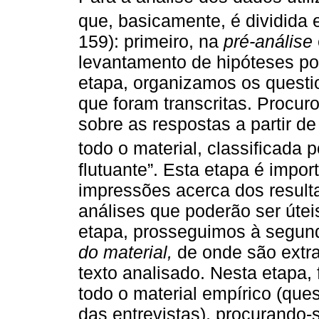
que, basicamente, é dividida 
159): primeiro, na
pré-análise
levantamento de hipóteses por
etapa, organizamos os questio
que foram transcritas. Procur
sobre as respostas a partir de
todo o material, classificada 
flutuante”. Esta etapa é impor
impressões acerca dos resul
análises que poderão ser útei
etapa, prosseguimos à segun
do material,
de onde são extra
texto analisado. Nesta etapa,
todo o material empírico (que
das entrevistas), procurando-s