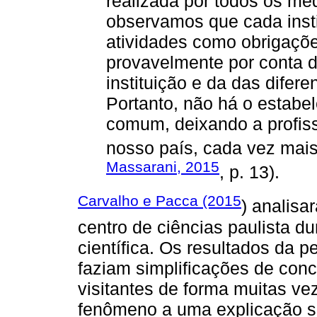
realizada por todos os me
observamos que cada instit
atividades como obrigaçõe
provavelmente por conta d
instituição e da das difere
Portanto, não há o estabe
comum, deixando a profis
nosso país, cada vez mais 
Massarani, 2015
, p. 13).
Carvalho e Pacca (2015
) analis
centro de ciências paulista d
científica. Os resultados da 
faziam simplificações de conce
visitantes de forma muitas v
fenômeno a uma explicação si