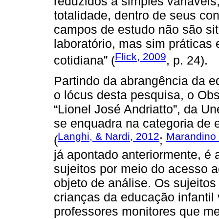
reduzidos a simples variávei
totalidade, dentro de seus con
campos de estudo não são situ
laboratório, mas sim práticas 
Flick, 2009
cotidiana” (
, p. 24).
Partindo da abrangência da 
o lócus desta pesquisa, o Obs
“Lionel José Andriatto”, da U
se enquadra na categoria de 
Langhi, & Nardi, 2012
Marandino e
(
;
já apontado anteriormente, é a
sujeitos por meio do acesso 
objeto de análise. Os sujeito
crianças da educação infantil 
professores monitores que med