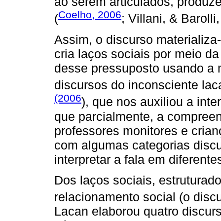
ao serem articulados, produz
Coelho, 2006
(
; Villani, & Barolli
Assim, o discurso materializa
cria laços sociais por meio d
desse pressuposto usando a m
discursos do inconsciente la
(2006
), que nos auxiliou a int
que parcialmente, a compreens
professores monitores e crian
com algumas categorias discu
interpretar a fala em diferente
Dos laços sociais, estrutura
relacionamento social (o dis
Lacan elaborou quatro discurs