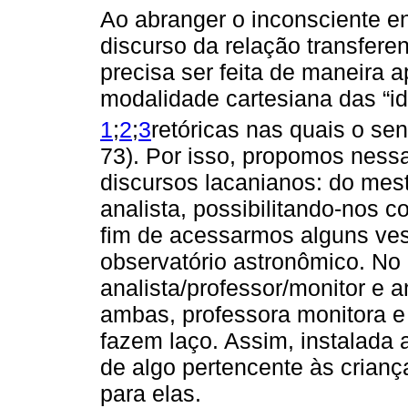
Ao abranger o inconsciente e
discurso da relação transferen
precisa ser feita de maneira ap
modalidade cartesiana das “ide
1
;
2
;
3
retóricas nas quais o senti
73). Por isso, propomos nessa
discursos lacanianos: do mestr
analista, possibilitando-nos 
fim de acessarmos alguns vest
observatório astronômico. No 
analista/professor/monitor e 
ambas, professora monitora e
fazem laço. Assim, instalada a
de algo pertencente às crianç
para elas.