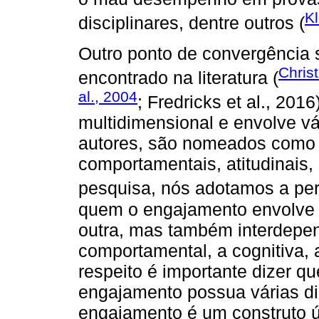
K
disciplinares, dentre outros (
Outro ponto de convergência 
Chris
encontrado na literatura (
al., 2004
; Fredricks et al., 201
multidimensional e envolve v
autores, são nomeados como a
comportamentais, atitudinais,
pesquisa, nós adotamos a pe
quem o engajamento envolve q
outra, mas também interdepen
comportamental, a cognitiva, 
respeito é importante dizer 
engajamento possua várias di
engajamento é um construto ú