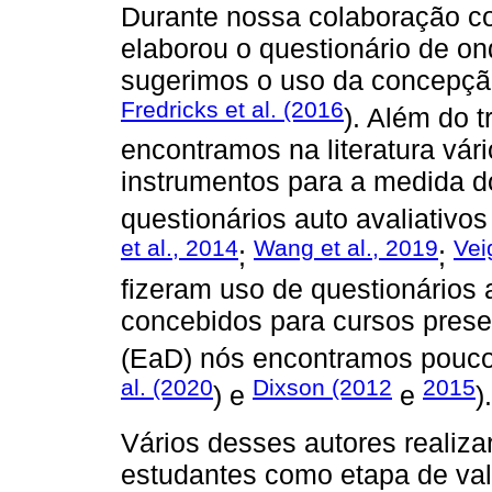
Durante nossa colaboração c
elaborou o questionário de o
sugerimos o uso da concepçã
Fredricks et al. (2016
). Além do 
encontramos na literatura vár
instrumentos para a medida 
questionários auto avaliativos
et al., 2014
Wang et al., 2019
Vei
;
;
fizeram uso de questionários a
concebidos para cursos prese
(EaD) nós encontramos pouco
al. (2020
Dixson (2012
2015
) e
e
).
Vários desses autores realiz
estudantes como etapa de val