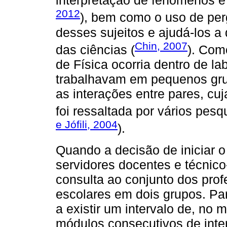
interpretação de fenômenos e
2012
), bem como o uso de per
desses sujeitos e ajudá-los a
Chin, 2007
das ciências (
). Com
de Física ocorria dentro de la
trabalhavam em pequenos gru
as interações entre pares, cu
foi ressaltada por vários pesq
e Jófili, 2004
).
Quando a decisão de iniciar 
servidores docentes e técnico
consulta ao conjunto dos prof
escolares em dois grupos. Pa
a existir um intervalo de, no
módulos consecutivos de inte