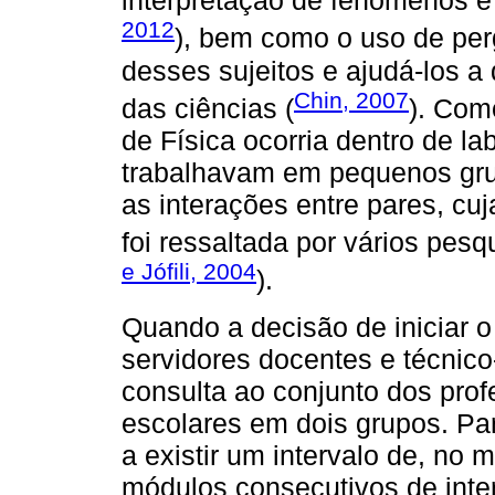
interpretação de fenômenos e
2012
), bem como o uso de per
desses sujeitos e ajudá-los a
Chin, 2007
das ciências (
). Com
de Física ocorria dentro de la
trabalhavam em pequenos gru
as interações entre pares, cu
foi ressaltada por vários pesq
e Jófili, 2004
).
Quando a decisão de iniciar 
servidores docentes e técnico
consulta ao conjunto dos prof
escolares em dois grupos. Pa
a existir um intervalo de, no
módulos consecutivos de inte