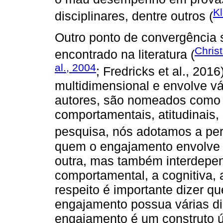
K
disciplinares, dentre outros (
Outro ponto de convergência 
Chris
encontrado na literatura (
al., 2004
; Fredricks et al., 201
multidimensional e envolve v
autores, são nomeados como a
comportamentais, atitudinais,
pesquisa, nós adotamos a pe
quem o engajamento envolve q
outra, mas também interdepen
comportamental, a cognitiva, 
respeito é importante dizer 
engajamento possua várias di
engajamento é um construto ú