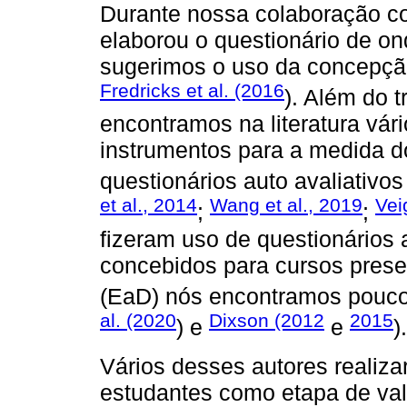
Durante nossa colaboração c
elaborou o questionário de o
sugerimos o uso da concepçã
Fredricks et al. (2016
). Além do 
encontramos na literatura vár
instrumentos para a medida 
questionários auto avaliativos
et al., 2014
Wang et al., 2019
Vei
;
;
fizeram uso de questionários a
concebidos para cursos prese
(EaD) nós encontramos pouco
al. (2020
Dixson (2012
2015
) e
e
).
Vários desses autores realiz
estudantes como etapa de val