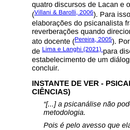
quatro discursos de Lacan e o
Villani & Barolli, 2006
(
). Para iss
elaborações do psicanalista f
reverberações quando direci
Pereira, 2005
ato docente (
). Po
Lima e Langhi (2021)
de
para dis
estabelecimento de um diálo
concluir.
INSTANTE DE VER - PSIC
CIÊNCIAS)
“[...] a psicanálise não 
metodologia.
Pois é pelo avesso que ela