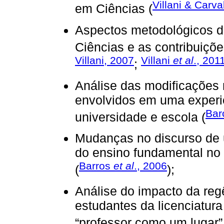
Villani & Carv
em Ciências (
Aspectos metodológicos 
Ciências e as contribuiçõe
Villani, 2007
Villani
et al
., 201
;
Análise das modificações 
envolvidos em uma experi
Bar
universidade e escola (
Mudanças no discurso de 
do ensino fundamental no
Barros
et al
., 2006
(
);
Análise do impacto da reg
estudantes da licenciatura
“professor como um lugar”