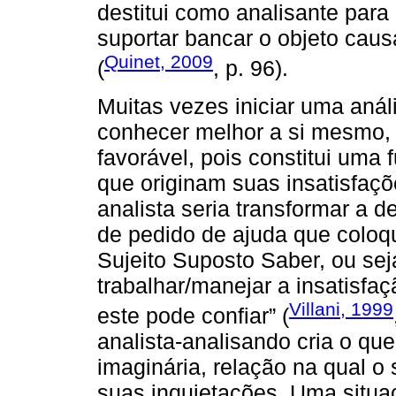
destitui como analisante para 
suportar bancar o objeto caus
Quinet, 2009
(
, p. 96).
Muitas vezes iniciar uma análi
conhecer melhor a si mesmo, n
favorável, pois constitui uma
que originam suas insatisfaçõ
analista seria transformar a
de pedido de ajuda que coloqu
Sujeito Suposto Saber, ou se
trabalhar/manejar a insatisfaç
Villani, 1999
este pode confiar” (
analista-analisando cria o q
imaginária, relação na qual o 
suas inquietações. Uma situ