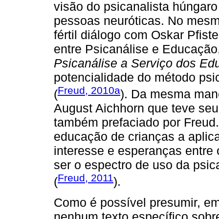
visão do psicanalista húngar
pessoas neuróticas. No mesmo
fértil diálogo com Oskar Pfis
entre Psicanálise e Educação,
Psicanálise a Serviço dos Ed
potencialidade do método psi
Freud, 2010a
(
). Da mesma mane
August Aichhorn que teve seu
também prefaciado por Freud. 
educação de crianças a aplic
interesse e esperanças entre
ser o espectro de uso da psic
Freud, 2011
(
).
Como é possível presumir, em
nenhum texto específico sobr