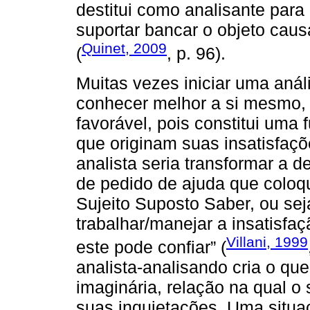
destitui como analisante para 
suportar bancar o objeto caus
Quinet, 2009
(
, p. 96).
Muitas vezes iniciar uma análi
conhecer melhor a si mesmo, n
favorável, pois constitui uma
que originam suas insatisfaçõ
analista seria transformar a
de pedido de ajuda que coloqu
Sujeito Suposto Saber, ou se
trabalhar/manejar a insatisfaç
Villani, 1999
este pode confiar” (
analista-analisando cria o q
imaginária, relação na qual o 
suas inquietações. Uma situ