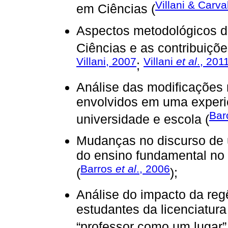
Villani & Carv
em Ciências (
Aspectos metodológicos 
Ciências e as contribuiçõe
Villani, 2007
Villani
et al
., 201
;
Análise das modificações 
envolvidos em uma experi
Bar
universidade e escola (
Mudanças no discurso de 
do ensino fundamental no
Barros
et al
., 2006
(
);
Análise do impacto da reg
estudantes da licenciatura
“professor como um lugar”