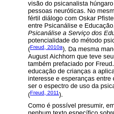
visão do psicanalista húngar
pessoas neuróticas. No mesmo
fértil diálogo com Oskar Pfis
entre Psicanálise e Educação,
Psicanálise a Serviço dos Ed
potencialidade do método psi
Freud, 2010a
(
). Da mesma mane
August Aichhorn que teve seu
também prefaciado por Freud. 
educação de crianças a aplic
interesse e esperanças entre
ser o espectro de uso da psic
Freud, 2011
(
).
Como é possível presumir, em
nenhum texto específico sobr