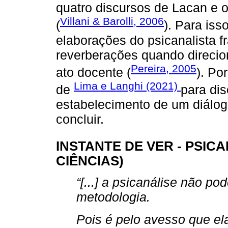
quatro discursos de Lacan e o
Villani & Barolli, 2006
(
). Para iss
elaborações do psicanalista f
reverberações quando direci
Pereira, 2005
ato docente (
). Po
Lima e Langhi (2021)
de
para dis
estabelecimento de um diálo
concluir.
INSTANTE DE VER - PSIC
CIÊNCIAS)
“[...] a psicanálise não 
metodologia.
Pois é pelo avesso que ela