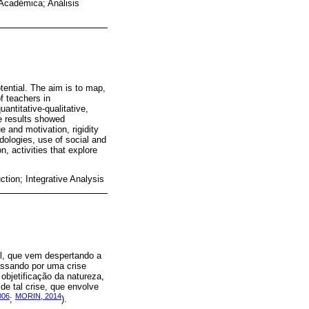
Académica; Análisis
tential. The aim is to map,
f teachers in
antitative-qualitative,
e results showed
ue and motivation, rigidity
dologies, use of social and
, activities that explore
tion; Integrative Analysis
l, que vem despertando a
assando por uma crise
objetificação da natureza,
e tal crise, que envolve
006
MORIN, 2014
;
).