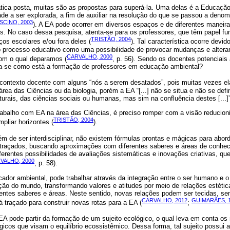
tica posta, muitas são as propostas para superá-la. Uma delas é a Educação
ade a ser explorada, a fim de auxiliar na resolução do que se passou a deno
SCINO, 2003
). A EA pode ocorrer em diversos espaços e de diferentes maneir
s. No caso dessa pesquisa, atenta-se para os professores, que têm papel fu
TRISTÃO, 2004
ços escolares e/ou fora deles (
). Tal característica ocorre devido
 processo educativo como uma possibilidade de provocar mudanças e alterar
CARVALHO, 2000
om o qual deparamos (
, p. 56). Sendo os docentes potenciai
na-se como está a formação de professores em educação ambiental?
o contexto docente com alguns “nós a serem desatados”, pois muitas vezes 
a área das Ciências ou da biologia, porém a EA “[...] não se situa e não se d
turais, das ciências sociais ou humanas, mas sim na confluência destes [...]”
rabalho com EA na área das Ciências, é preciso romper com a visão reducioni
TRISTÃO, 2004
pliar horizontes (
).
lém de ser interdisciplinar, não existem fórmulas prontas e mágicas para abor
á traçados, buscando aproximações com diferentes saberes e áreas de conhec
diferentes possibilidades de avaliações sistemáticas e inovações criativas, q
VALHO, 2000
, p. 58).
cador ambiental, pode trabalhar através da integração entre o ser humano e 
ão do mundo, transformando valores e atitudes por meio de relações estéticas
erentes saberes e áreas. Neste sentido, novas relações podem ser tecidas, s
CARVALHO, 2012
GUIMARÃES, 
já traçado para construir novas rotas para a EA (
;
 EA pode partir da formação de um sujeito ecológico, o qual leva em conta os
icos que visam o equilíbrio ecossistêmico. Dessa forma, tal sujeito possui