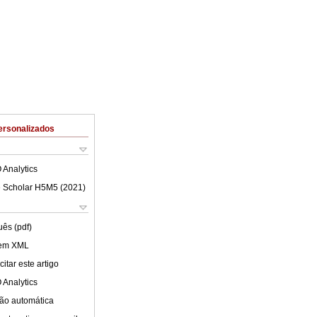
ersonalizados
 Analytics
 Scholar H5M5 (
2021
)
uês (pdf)
 em XML
itar este artigo
 Analytics
ão automática