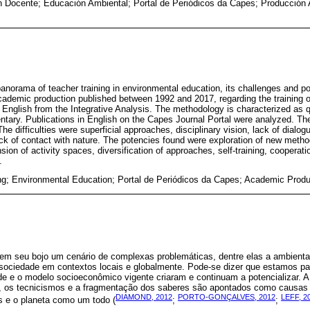
 Docente; Educación Ambiental; Portal de Periódicos da Capes; Producción 
panorama of teacher training in environmental education, its challenges and po
ademic production published between 1992 and 2017, regarding the training o
English from the Integrative Analysis. The methodology is characterized as qu
ntary. Publications in English on the Capes Journal Portal were analyzed. Th
The difficulties were superficial approaches, disciplinary vision, lack of dialog
ack of contact with nature. The potencies found were exploration of new metho
on of activity spaces, diversification of approaches, self-training, cooperation
.
ng; Environmental Education; Portal de Periódicos da Capes; Academic Produc
em seu bojo um cenário de complexas problemáticas, dentre elas a ambienta
sociedade em contextos locais e globalmente. Pode-se dizer que estamos p
 e o modelo socioeconômico vigente criaram e continuam a potencializar. A 
, os tecnicismos e a fragmentação dos saberes são apontados como causas d
DIAMOND, 2012
PORTO-GONÇALVES, 2012
LEFF, 2
s e o planeta como um todo (
;
;