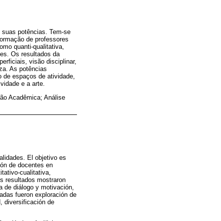
e suas potências. Tem-se
 formação de professores
omo quanti-qualitativa,
pes. Os resultados da
ficiais, visão disciplinar,
eza. As potências
o de espaços de atividade,
vidade e a arte.
ção Acadêmica; Análise
lidades. El objetivo es
ción de docentes en
tativo-cualitativa,
os resultados mostraron
ta de diálogo y motivación,
radas fueron exploración de
 diversificación de