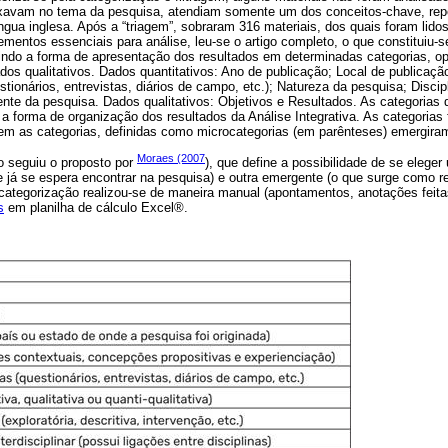
xavam no tema da pesquisa, atendiam somente um dos conceitos-chave, repet
ngua inglesa. Após a “triagem”, sobraram 316 materiais, dos quais foram lid
mentos essenciais para análise, leu-se o artigo completo, o que constituiu-
inindo a forma de apresentação dos resultados em determinadas categorias, o
dos qualitativos. Dados quantitativos: Ano de publicação; Local de publicaçã
tionários, entrevistas, diários de campo, etc.); Natureza da pesquisa; Discip
biente da pesquisa. Dados qualitativos: Objetivos e Resultados. As categorias
 forma de organização dos resultados da Análise Integrativa. As categorias fo
em as categorias, definidas como microcategorias (em parênteses) emergiram
Moraes (2007
 seguiu o proposto por
), que define a possibilidade de se elege
que já se espera encontrar na pesquisa) e outra emergente (o que surge como r
e categorização realizou-se de maneira manual (apontamentos, anotações fei
s
em planilha de cálculo Excel®.