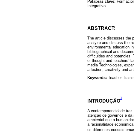
Palabras clave:
Formación
Integrativo
ABSTRACT:
The article discusses the 
analyze and discuss the ac
environmental education in 
bibliographical and docume
difficulties and potencies. 
of thought and teachers’ l
media Technologies, expansi
affection, creativity and art
Keywords:
Teacher Traini
1
INTRODUÇÃO
A contemporaneidade traz 
atenção de governos e da 
ambiental que a humanidade
a racionalidade econômica
os diferentes ecossistema