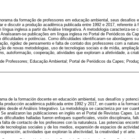
anorama da formação de professores em educação ambiental, seus desafios 
sar e discutir a produção acadêmica publicada entre 1992 e 2017, referente à
íngua inglesa a partir da Análise Integrativa. A metodologia caracteriza-se c
. Analisaram-se publicações em língua inglesa no Portal de Periódicos da Ca
 dificuldades e potências. Como dificuldades identificaram-se abordagens super
vação, rigidez de pensamento e falta de contato dos professores com a natur
ção de novas metodologias, uso de tecnologias sociais e de mídia, ampliaçã
ns, autoformação, cooperação, atividades que exploram a afetividade, a criati
de Professores; Educação Ambiental; Portal de Periódicos da Capes; Produ
orama de la formación docente en educación ambiental, sus desafíos y potencia
r la producción académica publicada entre 1992 y 2017, en cuanto a la forma
és desde el Análisis Integrativo. La metodología se caracteriza por ser cuanti
. Se analizaron las publicaciones en inglés en el Portal de Revistas Capes. L
as dificultades halladas fueron enfoques superficiales, visión disciplinaria, fal
a falta de contacto de los profesores con la naturaleza. Las potencias encont
e tecnologías sociales y de los medios, expansión de espacios de actividad,
operación, actividades que exploran la afectividad, la creatividad y el arte.