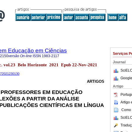
 em Educação em Ciências
Serviços P
-2150
versão On-line
ISSN
1983-2117
Journal
nc. vol.23 Belo Horizonte 2021 Epub 22-Nov-2021
SciELO
1172021230130
Google
ARTIGOS
Artigo
 PROFESSORES EM EDUCAÇÃO
Portug
LEXÕES A PARTIR DA ANÁLISE
Artigo
 PUBLICAÇÕES CIENTÍFICAS EM LÍNGUA
Como c
SciELO
Traduç