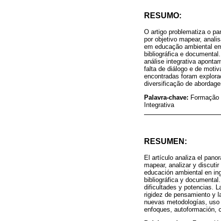
RESUMO:
O artigo problematiza o p
por objetivo mapear, anali
em educação ambiental em l
bibliográfica e documental
análise integrativa apontam
falta de diálogo e de moti
encontradas foram explora
diversificação de abordage
Palavra-chave:
Formação 
Integrativa
RESUMEN:
El artículo analiza el pan
mapear, analizar y discuti
educación ambiental en ingl
bibliográfica y documental
dificultades y potencias. L
rigidez de pensamiento y l
nuevas metodologías, uso d
enfoques, autoformación, co