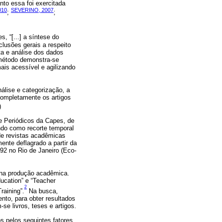
to essa foi exercitada
010
SEVERINO, 2007
;
;
, “[...] a síntese do
clusões gerais a respeito
ta e análise dos dados
 método demonstra-se
ais acessível e agilizando
nálise e categorização, a
 completamente os artigos
)
e Periódicos da Capes, de
ndo como recorte temporal
 de revistas acadêmicas
ente deflagrado a partir da
2 no Rio de Janeiro (Eco-
 na produção acadêmica.
ucation” e “Teacher
2
raining”.
Na busca,
to, para obter resultados
e livros, teses e artigos.
os pelos seguintes fatores