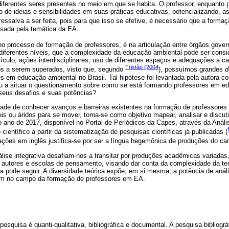
diferentes seres presentes no meio em que se habita. O professor, enquanto p
vo de ideias e sensibilidades em suas práticas educativas, potencializando, a
ressalva a ser feita, pois para que isso se efetive, é necessário que a formaçã
ssada pela temática da EA.
 no processo de formação de professores, é na articulação entre órgãos gove
iferentes níveis, que a complexidade da educação ambiental pode ser consi
ículo, ações interdisciplinares, uso de diferentes espaços e adequações a c
Tristão (2004
ios a serem superados, visto que, segundo
), possuímos grandes
d
es em educação ambiental no Brasil. Tal hipótese foi levantada pela autora
u a situar o questionamento sobre como se está formando professores em e
seus desafios e suas potências?
ade de conhecer avanços e barreiras existentes na formação de professores
rteis ou áridos para se mover, toma-se como objetivo mapear, analisar e discu
 ano de 2017, disponível no Portal de Periódicos da Capes, através da Anális
científico a partir da sistematização de pesquisas científicas já publicadas (
ações em inglês justifica-se por ser a língua hegemônica de produções do cam
nálise integrativa desafiam-nos a transitar por produções acadêmicas variada
es autores e escolas de pensamento, visando dar conta da complexidade da te
la pode seguir. A diversidade teórica expõe, em si mesma, a potência de aná
am no campo da formação de professores em EA.
pesquisa é quanti-qualitativa, bibliográfica e documental. A pesquisa bibliogr