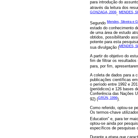
para introdução do assunt
através da leitura dos res
GONZAGA, 2006
MENDES, SI
;
Mendes, Silveira e 
Segundo
estado do conhecimento de 
de uma área de estudo atra
obtidos, possibilitando a
potente para esta pesquisa
MENDES, SI
sua divulgação (
A partir do objetivo do es
fim de filtrar os resultad
para, por fim, apresentare
A coleta de dados para a 
publicações científicas e
o período entre 1992 e 201
(periódicos) e 126 bases d
Conferência das Nações Un
GRÜN, 1996
92) (
).
Como referido, optou-se p
Os termos-chave utilizado
Education” e, para ter mai
optou-se ainda por pesqui
específicos de pesquisas 
Durante a etapa que caract