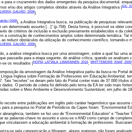
o e para o cruzamento dos dados emergentes da pesquisa documental, enquan
GIL, 2
umos e/ou dos artigos completos obtidos através da Análise Integrativa (
LVEIRA, GALVÃO, 2008
).
Galvão (2008
), a Análise Integrativa busca, na publicação de pesquisas relevantes
um determinado assunto [...]” (p.758). Desta forma, é possível se obter con
vés de critérios de inclusão e exclusão previamente estabelecidos e da cole
ssim a construção de conhecimentos amplos sobre determinada temática. Tal
 ao reduzir obstáculos da utilização do conhecimento científico, tornando-o m
LVEIRA, GALVÃO, 2008
).
tudo, a análise integrativa busca por uma amostragem, sobre a qual faz uma a
os que passarão para a etapa seguinte, de análise crítica, quando se analisam
HOPIA, LATVALA, LIIMATAINEN, 2016
WHITTEMORE, KNAF, 2005
m-se os resultados (
;
composição da amostragem da Análise Integrativa partiu da busca no Portal d
m Língua Inglesa sobre Formação de Professores em Educação Ambiental, te
7. Tais “recortes” se deram pelo fato do Portal conter mais de 37.000 títulos
e dados. O período de coleta foi definido pelo tema da EA ter sido mais fortem
idas sobre o Meio Ambiente e Desenvolvimento Sustentável, em julho de 199
elo recorte entre publicações em inglês pelo caráter hegemônico que assume
s para a pesquisa no Portal de Periódicos da Capes foram: “Environmental Ed
or abrangência, também se fez uso de “Environmental Education” e “Teacher T
sar as palavras-chave no assunto e usou-se o AND como campo de complemen
que vinculassem a educação ambiental à formação de professores. Buscaram-s
eriza-se pela categorização e filtragem, alguns materiais não foram analisad