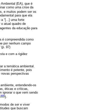
 Ambiental (EA), que é
minar como uma crise da
as, e muitos podem ser os
ndamental para que ela
 a “[...] uma forte
 o atual quadro de
s agentes da educação para
ela é compreendida como
efine por nenhum campo
 (p. 97)
sta e com a rigidez
dar a temática ambiental.
imento é potente, pois
ue novas perspectivas
o ambiente, entendendo-os
, éticas e críticas,
em ignorar o que vem sendo
1995
).
 modos de ser e viver
 atitudes que buscam