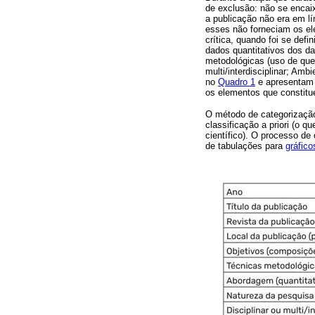
de exclusão: não se encai
a publicação não era em lí
esses não forneciam os ele
crítica, quando foi se def
dados quantitativos dos da
metodológicas (uso de ques
multi/interdisciplinar; Am
no
Quadro 1
e apresentam a
os elementos que constitu
O método de categorização
classificação a priori (o 
científico). O processo d
de tabulações para
gráfico