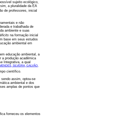
ossível sujeito ecológico,
ssim, a pluralidade da EA
o de professores, inicial
rnamentais e não
derada e trabalhada de
ada ambiente e suas
éficits
na formação inicial
 com base em seus estudos
ducação ambiental em
 em educação ambiental, a
tir a produção acadêmica
e Integrativa, a qual
MENDES, SILVEIRA, GALVÃO,
po científico.
s, sendo assim, optou-se
mática ambiental e dos
lises amplas de pontos que
áfica forneceu os elementos