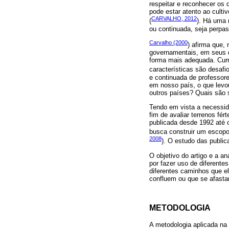
respeitar e reconhecer os 
pode estar atento ao culti
CARVALHO, 2012
(
). Há uma 
ou continuada, seja perpa
Carvalho (2000
) afirma que,
governamentais, em seus d
forma mais adequada. Curr
características são desaf
e continuada de professor
em nosso país, o que levo
outros países? Quais são 
Tendo em vista a necessid
fim de avaliar terrenos fé
publicada desde 1992 até o
busca construir um escopo 
2008
). O estudo das public
O objetivo do artigo e a a
por fazer uso de diferent
diferentes caminhos que e
confluem ou que se afast
METODOLOGIA
A metodologia aplicada na 