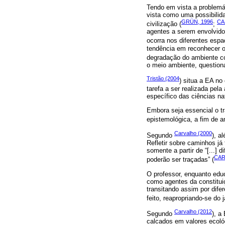
Tendo em vista a problemá
vista como uma possibilid
GRÜN, 1996
CA
civilização (
;
agentes a serem envolvido
ocorra nos diferentes espa
tendência em reconhecer o
degradação do ambiente c
o meio ambiente, questio
Tristão (2004
) situa a EA n
tarefa a ser realizada pel
específico das ciências na
Embora seja essencial o t
epistemológica, a fim de am
Carvalho (2000
Segundo
), a
Refletir sobre caminhos j
somente a partir de “[...] 
CAR
poderão ser traçadas” (
O professor, enquanto edu
como agentes da constituiç
transitando assim por dif
feito, reapropriando-se do 
Carvalho (2012
Segundo
), a
calcados em valores ecológ