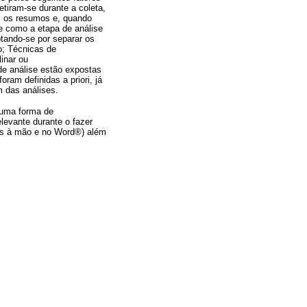
iram-se durante a coleta,
os os resumos e, quando
se como a etapa de análise
ptando-se por separar os
o; Técnicas de
linar ou
 de análise estão expostas
ram definidas a priori, já
 das análises.
r uma forma de
elevante durante o fazer
tas à mão e no Word®) além