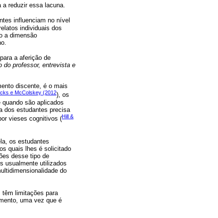
ia a reduzir essa lacuna.
tes influenciam no nível
latos individuais dos
to a dimensão
no.
para a aferição de
o do professor, entrevista e
mento discente, é o mais
icks e McColskey (2012
), os
e quando são aplicados
va dos estudantes precisa
Hill &
or vieses cognitivos (
la, os estudantes
s quais lhes é solicitado
ões desse tipo de
os usualmente utilizados
ltidimensionalidade do
s têm limitações para
amento, uma vez que é