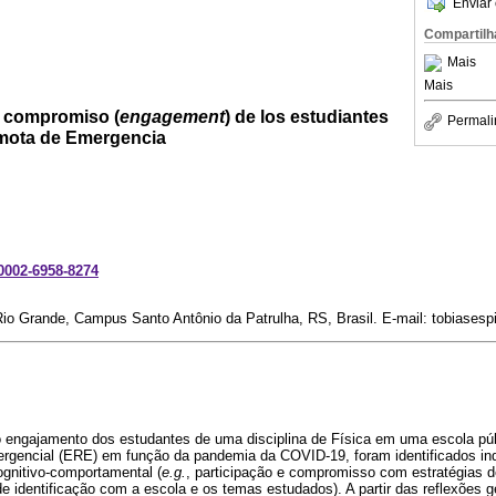
Enviar 
Compartilh
Mais
Mais
l compromiso (
engagement
) de los estudiantes
Permali
mota de Emergencia
-0002-6958-8274
Rio Grande, Campus Santo Antônio da Patrulha, RS, Brasil. E-mail: tobiases
 engajamento dos estudantes de uma disciplina de Física em uma escola públ
rgencial (ERE) em função da pandemia da COVID-19, foram identificados in
gnitivo-comportamental (
e.g.
, participação e compromisso com estratégias d
de identificação com a escola e os temas estudados). A partir das reflexões 