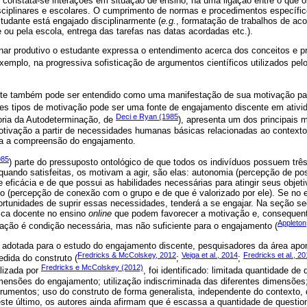
r constata-se interações em situação de ensino; há uma ligação entre o que 
sciplinares e escolares. O cumprimento de normas e procedimentos específic
studante está engajado disciplinarmente (
e.g.
, formatação de trabalhos de a
 ou pela escola, entrega das tarefas nas datas acordadas etc.).
nar produtivo o estudante expressa o entendimento acerca dos conceitos e p
xemplo, na progressiva sofisticação de argumentos científicos utilizados pelo
te também pode ser entendido como uma manifestação de sua motivação par
tes tipos de motivação pode ser uma fonte de engajamento discente em ativid
Deci e Ryan (1985
eoria da Autodeterminação, de
), apresenta um dos principais m
 motivação a partir de necessidades humanas básicas relacionadas ao contexto
ara a compreensão do engajamento.
985
) parte do pressuposto ontológico de que todos os indivíduos possuem tr
quando satisfeitas, os motivam a agir, são elas: autonomia (percepção de pos
eficácia e de que possui as habilidades necessárias para atingir seus objeti
o (percepção de conexão com o grupo e de que é valorizado por ele). Se no 
ortunidades de suprir essas necessidades, tenderá a se engajar. Na seção se
tica docente no ensino
online
que podem favorecer a motivação e, consequen
Appleton
vação é condição necessária, mas não suficiente para o engajamento (
va adotada para o estudo do engajamento discente, pesquisadores da área ap
Fredricks & McColskey, 2012
Veiga et al., 2014
Fredricks et al., 2
dida do construto (
;
;
Fredricks e McColskey (2012)
alizada por
, foi identificado: limitada quantidade de
mensões do engajamento; utilização indiscriminada das diferentes dimensões
trumentos; uso do construto de forma generalista, independente do contexto,
este último, os autores ainda afirmam que é escassa a quantidade de questi