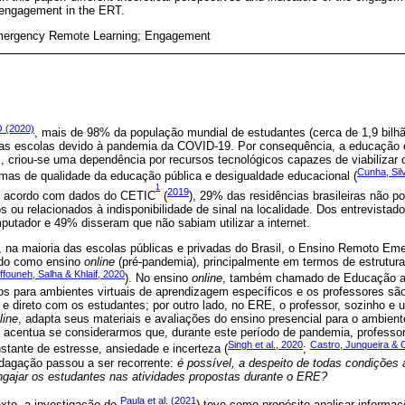
 engagement in the ERT.
ergency Remote Learning; Engagement
 (2020)
, mais de 98% da população mundial de estudantes (cerca de 1,9 bilhão
as escolas devido à pandemia da COVID-19. Por consequência, a educação e
, criou-se uma dependência por recursos tecnológicos capazes de viabilizar 
Cunha, Sil
emas de qualidade da educação pública e desigualdade educacional (
1
2019
e acordo com dados do CETIC
(
), 29% das residências brasileiras não p
s ou relacionados à indisponibilidade de sinal na localidade. Dos entrevistad
putador e 49% disseram que não sabiam utilizar a internet.
e, na maioria das escolas públicas e privadas do Brasil, o Ensino Remoto E
ido como ensino
online
(pré-pandemia), principalmente em termos de estrutura 
ffouneh, Salha & Khlaif, 2020
). No ensino
online
, também chamado de Educação a D
os para ambientes virtuais de aprendizagem específicos e os professores são
e direto com os estudantes; por outro lado, no ERE, o professor, sozinho 
line
, adapta seus materiais e avaliações do ensino presencial para o ambiente
e acentua se considerarmos que, durante este período de pandemia, professo
Singh et al., 2020
Castro, Junqueira & 
tante de estresse, ansiedade e incerteza (
;
ndagação passou a ser recorrente:
é possível, a despeito de todas condições
gajar os estudantes nas atividades propostas durante o ERE?
Paula et al. (2021
xto, a investigação de
) teve como propósito analisar informa