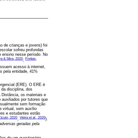
 de crianças e jovens) foi
scolar sofreu profundas
o ensino nesse período. No
va & Silva, 2020
Freitas,
;
ossuem acesso à internet,
os pela entidade, 41%
mergencial (ERE). O ERE é
da disciplina, dos
istância, os materiais e
 auxiliados por tutores que
e usualmente sem formação
 virtual, sem auxílio
res e estudantes estão
Cicuto, 2020
Vieira et al., 2020
,
).
 adversas geradas pela
ções de um questionário,