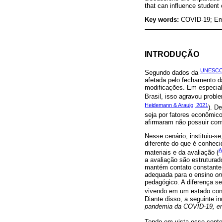
that can influence student
Key words:
COVID-19; Em
INTRODUÇÃO
UNESCO
Segundo dados da
afetada pelo fechamento d
modificações. Em especial
Brasil, isso agravou probl
Heidemann & Araujo, 2021
). D
seja por fatores econômico
afirmaram não possuir com
Nesse cenário, instituiu-s
diferente do que é conhec
A
materiais e da avaliação (
a avaliação são estruturad
mantém contato constante 
adequada para o ensino
on
pedagógico. A diferença s
vivendo em um estado cons
Diante disso, a seguinte i
pandemia da COVID-19, en
Tendo em vista esse conte