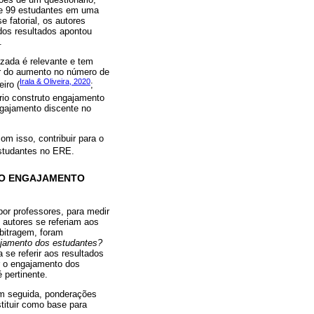
 de 99 estudantes em uma
 fatorial, os autores
dos resultados apontou
.
izada é relevante e tem
ar do aumento no número de
Irala & Oliveira, 2020
iro (
;
prio construto engajamento
ngajamento discente no
om isso, contribuir para o
estudantes no ERE.
 DO ENGAJAMENTO
por professores, para medir
 autores se referiam aos
bitragem, foram
ajamento dos estudantes?
a se referir aos resultados
r o engajamento dos
 pertinente.
em seguida, ponderações
tituir como base para