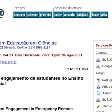
 em Educação em Ciências
Serviços P
-2150
versão On-line
ISSN
1983-2117
Journal
nc. vol.23 Belo Horizonte 2021 Epub 28-Ago-2021
SciELO
1172021230122
Google
PERSPECTIVA
Artigo
o engajamento de estudantes no Ensino
Portug
ial
Artigo
Como c
SciELO
Traduç
dent Engagement in Emergency Remote