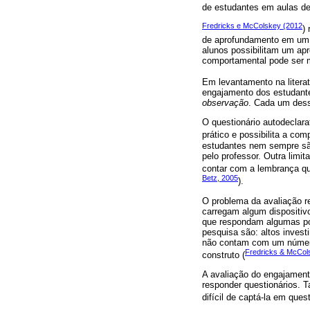
de estudantes em aulas de
Fredricks e McColskey (2012
)
de aprofundamento em um t
alunos possibilitam um ap
comportamental pode ser m
Em levantamento na litera
engajamento dos estudant
observação
. Cada um dess
O questionário autodeclara
prático e possibilita a co
estudantes nem sempre são
pelo professor. Outra limi
contar com a lembrança qu
Betz, 2005
).
O problema da avaliação r
carregam algum dispositivo
que respondam algumas po
pesquisa são: altos invest
não contam com um número
Fredricks & McCol
construto (
A avaliação do engajamento
responder questionários. 
difícil de captá-la em ques