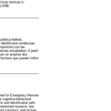
tivas teóricas e
 no ERE
pública federal,
dentificaron evidencias
compromiso con las
 temas estudiados). A partir
culo se amplían dos
y factores que pueden influir
ctured for Emergency Remote
 cognitive-behavioral
s and identification with
 mentioned research, two
ent construct; and factors