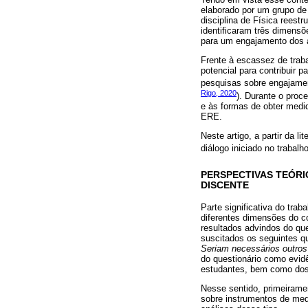
elaborado por um grupo de
disciplina de Física reest
identificaram três dimensõ
para um engajamento dos a
Frente à escassez de traba
potencial para contribuir
pesquisas sobre engajament
Rigo, 2020
). Durante o proc
e às formas de obter medid
ERE.
Neste artigo, a partir da 
diálogo iniciado no trabalh
PERSPECTIVAS TEÓRI
DISCENTE
Parte significativa do trab
diferentes dimensões do co
resultados advindos do qu
suscitados os seguintes 
Seriam necessários outros
do questionário como evid
estudantes, bem como dos 
Nesse sentido, primeirame
sobre instrumentos de med