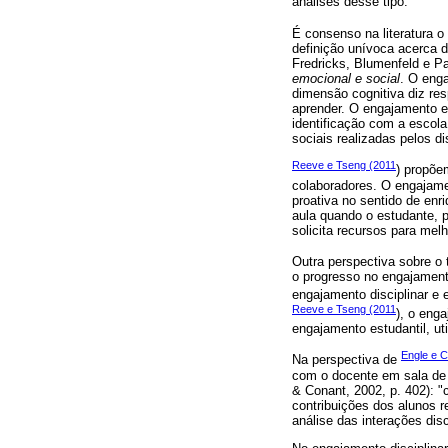
análises desse tipo.
É consenso na literatura o
definição unívoca acerca d
Fredricks, Blumenfeld e P
emocional e social
. O eng
dimensão cognitiva diz re
aprender. O engajamento e
identificação com a escol
sociais realizadas pelos d
Reeve e Tseng (2011
) propõe
colaboradores. O engajame
proativa no sentido de en
aula quando o estudante, 
solicita recursos para mel
Outra perspectiva sobre o 
o progresso no engajament
engajamento disciplinar e
Reeve e Tseng (2011
), o eng
engajamento estudantil, uti
Engle e 
Na perspectiva de
com o docente em sala de a
& Conant, 2002, p. 402): 
contribuições dos alunos r
análise das interações di