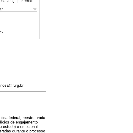
este artigo por email
ar
nk
pinosa@furg.br
ica federal, reestruturada
dícios de engajamento
e estudo) e emocional
geradas durante o processo