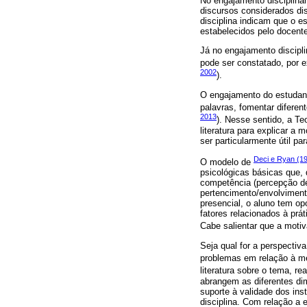
No engajamento disciplina
discursos considerados di
disciplina indicam que o e
estabelecidos pelo docente
Já no engajamento discipli
pode ser constatado, por e
2002
).
O engajamento do estudan
palavras, fomentar diferen
2013
). Nesse sentido, a T
literatura para explicar a
ser particularmente útil p
Deci e Ryan (1
O modelo de
psicológicas básicas que, 
competência (percepção de 
pertencimento/envolviment
presencial, o aluno tem op
fatores relacionados à prá
Cabe salientar que a moti
Seja qual for a perspecti
problemas em relação à me
literatura sobre o tema, re
abrangem as diferentes di
suporte à validade dos ins
disciplina. Com relação a 