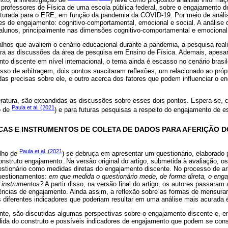
 professores de Física de uma escola pública federal, sobre o engajamento
ruturada para o ERE, em função da pandemia da COVID-19. Por meio de análise
es de engajamento: cognitivo-comportamental, emocional e social. A análise 
lunos, principalmente nas dimensões cognitivo-comportamental e emocional
lhos que avaliem o cenário educacional durante a pandemia, a pesquisa real
 para as discussões da área de pesquisa em Ensino de Física. Ademais, apes
o discente em nível internacional, o tema ainda é escasso no cenário brasile
esso de arbitragem, dois pontos suscitaram reflexões, um relacionado ao pró
as precisas sobre ele, e outro acerca dos fatores que podem influenciar o e
literatura, são expandidas as discussões sobre esses dois pontos. Espera-se, c
Paula et al. (2021
o de
) e para futuras pesquisas a respeito do engajamento de 
CAS E INSTRUMENTOS DE COLETA DE DADOS PARA AFERIÇÃO
Paula et al. (2021
alho de
) se debruça em apresentar um questionário, elaborado 
nstruto engajamento. Na versão original do artigo, submetida à avaliação, os
estionário como medidas diretas do engajamento discente. No processo de ar
questionamentos:
em que medida o questionário mede, de forma direta, o eng
 instrumentos?
A partir disso, na versão final do artigo, os autores passaram 
ências de engajamento. Ainda assim, a reflexão sobre as formas de mensura
diferentes indicadores que poderiam resultar em uma análise mais acurada é
nte, são discutidas algumas perspectivas sobre o engajamento discente e, 
ida do construto e possíveis indicadores de engajamento que podem se cons