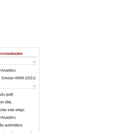
ersonalizados
 Analytics
 Scholar H5M5 (
2021
)
uês (pdf)
 em XML
itar este artigo
 Analytics
ão automática