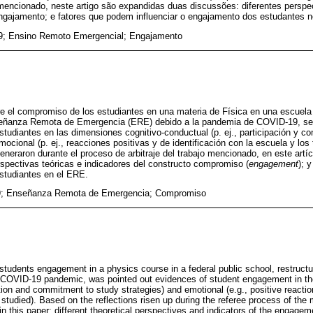
mencionado, neste artigo são expandidas duas discussões: diferentes perspec
engajamento; e fatores que podem influenciar o engajamento dos estudantes
; Ensino Remoto Emergencial; Engajamento
re el compromiso de los estudiantes en una materia de Física en una escuela 
señanza Remota de Emergencia (ERE) debido a la pandemia de COVID-19, se i
estudiantes en las dimensiones cognitivo-conductual (p. ej., participación y 
mocional (p. ej., reacciones positivas y de identificación con la escuela y los
generaron durante el proceso de arbitraje del trabajo mencionado, en este artí
rspectivas teóricas e indicadores del constructo compromiso (
engagement
); 
estudiantes en el ERE.
; Enseñanza Remota de Emergencia; Compromiso
 students engagement in a physics course in a federal public school, restru
 COVID-19 pandemic, was pointed out evidences of student engagement in the
tion and commitment to study strategies) and emotional (e.g., positive reaction
studied). Based on the reflections risen up during the referee process of the
 this paper: different theoretical perspectives and indicators of the engagem