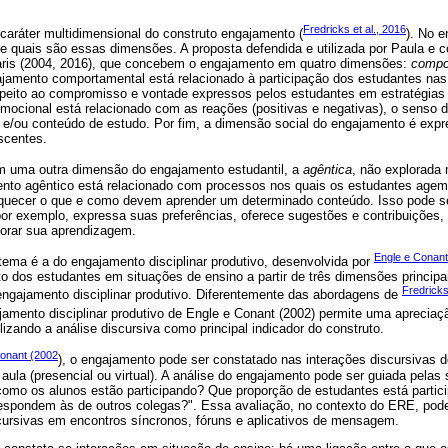
Fredricks et al., 2016
 caráter multidimensional do construto engajamento (
). No 
e quais são essas dimensões. A proposta defendida e utilizada por Paula e c
aris (2004, 2016), que concebem o engajamento em quatro dimensões:
compor
ajamento comportamental está relacionado à participação dos estudantes nas
speito ao compromisso e vontade expressos pelos estudantes em estratégias u
mocional está relacionado com as reações (positivas e negativas), o senso 
a e/ou conteúdo de estudo. Por fim, a dimensão social do engajamento é expr
iscentes.
m uma outra dimensão do engajamento estudantil, a
agêntica
, não explorada 
nto agêntico está relacionado com processos nos quais os estudantes agem 
riquecer o que e como devem aprender um determinado conteúdo. Isso pode 
por exemplo, expressa suas preferências, oferece sugestões e contribuições,
horar sua aprendizagem.
Engle e Conant
tema é a do engajamento disciplinar produtivo, desenvolvida por
o dos estudantes em situações de ensino a partir de três dimensões principa
Fredricks
 engajamento disciplinar produtivo. Diferentemente das abordagens de
ajamento disciplinar produtivo de Engle e Conant (2002) permite uma aprecia
lizando a análise discursiva como principal indicador do construto.
Conant (2002
), o engajamento pode ser constatado nas interações discursivas d
ula (presencial ou virtual). A análise do engajamento pode ser guiada pelas
"como os alunos estão participando? Que proporção de estudantes está parti
espondem às de outros colegas?". Essa avaliação, no contexto do ERE, pode s
scursivas em encontros síncronos, fóruns e aplicativos de mensagem.