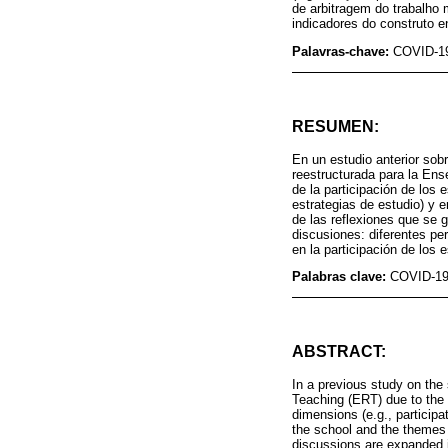
de arbitragem do trabalho 
indicadores do construto 
Palavras-chave:
COVID-19
RESUMEN:
En un estudio anterior sob
reestructurada para la En
de la participación de los 
estrategias de estudio) y e
de las reflexiones que se 
discusiones: diferentes pe
en la participación de los 
Palabras clave:
COVID-19
ABSTRACT:
In a previous study on the
Teaching (ERT) due to the
dimensions (e.g., participa
the school and the themes 
discussions are expanded in