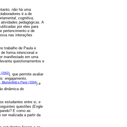
entanto, não há uma
olaboradores é a de
tamental, cognitiva,
 atividades pedagógicas. A
tilizadas por eles para
de pertencimento e de
essa nas interações
no trabalho de Paula e
de forma intencional e
ser manifestado em uma
 levanta questionamentos e
 (2002
), que permite avaliar
is: engajamento,
, Blumenfeld e Paris (2004
) e
ção dinâmica do
os estudantes entre si, e
 seguintes questões (Engle
cipando? E como as
er realizada a partir da