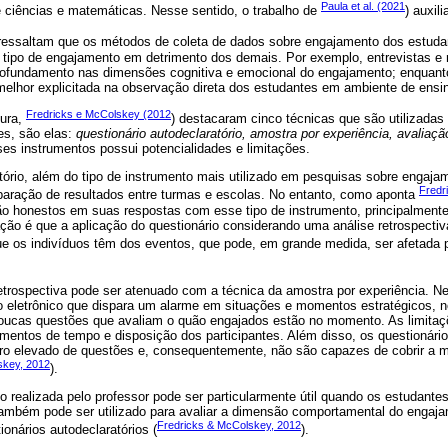
Paula et al. (2021
 ciências e matemáticas. Nesse sentido, o trabalho de
) auxil
 ressaltam que os métodos de coleta de dados sobre engajamento dos estudan
ipo de engajamento em detrimento dos demais. Por exemplo, entrevistas e re
rofundamento nas dimensões cognitiva e emocional do engajamento; enquan
elhor explicitada na observação direta dos estudantes em ambiente de ensi
Fredricks e McColskey (2012
tura,
) destacaram cinco técnicas que são utilizadas 
es, são elas:
questionário autodeclaratório, amostra por experiência, avaliaçã
es instrumentos possui potencialidades e limitações.
tório, além do tipo de instrumento mais utilizado em pesquisas sobre engaja
Fredr
mparação de resultados entre turmas e escolas. No entanto, como aponta
 honestos em suas respostas com esse tipo de instrumento, principalment
tação é que a aplicação do questionário considerando uma análise retrospecti
e os indivíduos têm dos eventos, que pode, em grande medida, ser afetada p
etrospectiva pode ser atenuado com a técnica da amostra por experiência. Ne
 eletrônico que dispara um alarme em situações e momentos estratégicos, no
ucas questões que avaliam o quão engajados estão no momento. As limitaç
imentos de tempo e disposição dos participantes. Além disso, os questionári
 elevado de questões e, consequentemente, não são capazes de cobrir a mu
skey, 2012
).
 realizada pelo professor pode ser particularmente útil quando os estudante
Também pode ser utilizado para avaliar a dimensão comportamental do engaj
Fredricks & McColskey, 2012
tionários autodeclaratórios (
).