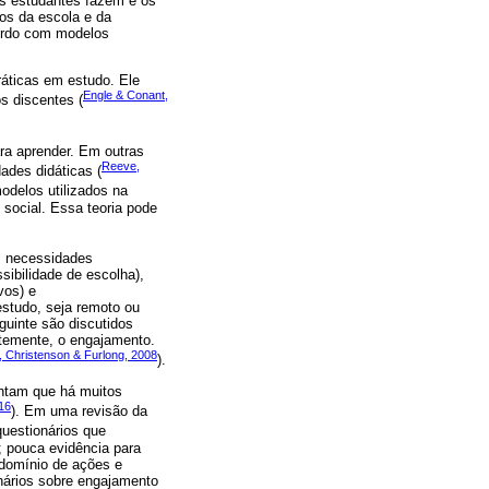
os estudantes fazem e os
os da escola e da
cordo com modelos
ráticas em estudo. Ele
Engle & Conant,
s discentes (
a aprender. Em outras
Reeve,
ades didáticas (
odelos utilizados na
 social. Essa teoria pode
ês necessidades
sibilidade de escolha),
vos) e
estudo, seja remoto ou
guinte são discutidos
temente, o engajamento.
, Christenson & Furlong, 2008
).
ontam que há muitos
016
). Em uma revisão da
 questionários que
; pouca evidência para
 domínio de ações e
onários sobre engajamento