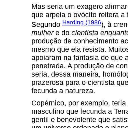
Mas seria um exagero afirmar
que arpeia o ovócito reitera a 
Harding (1986
Segundo
), à cr
mulher
e do
cientista enquan
produção de conhecimento ace
mesmo que ela resista. Muitos 
apoiaram na fantasia de que a
penetrada. A produção de con
seria, dessa maneira, homólo
prazerosa para o cientista que
fecunda a natureza.
Copérnico, por exemplo, teria 
masculino que fecunda a Terra
gentil e benevolente que sat
um universo ordenado e plan