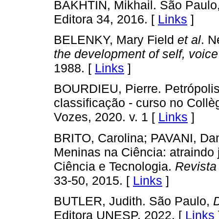
BAKHTIN, Mikhail. São Paulo
Editora 34, 2016. [
Links
]
BELENKY, Mary Field
et al
. N
the development of self, voic
1988. [
Links
]
BOURDIEU, Pierre. Petrópolis,
classificação - curso no Coll
Vozes, 2020. v. 1 [
Links
]
BRITO, Carolina; PAVANI, Da
Meninas na Ciência: atraindo 
Ciência e Tecnologia.
Revista
33-50, 2015. [
Links
]
BUTLER, Judith. São Paulo,
Editora UNESP, 2022. [
Links