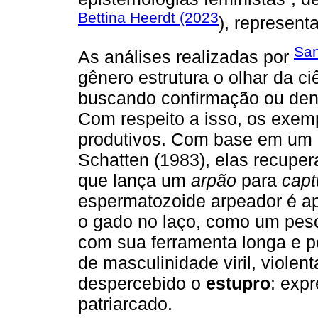
Bettina Heerdt (2023
), represent
San
As análises realizadas por
gênero estrutura o olhar da c
buscando confirmação ou den
Com respeito a isso, os exem
produtivos. Com base em um a
Schatten (1983), elas recupe
que lança um
arpão
para
capt
espermatozoide arpeador é a
o gado no laço, como um pesc
com sua ferramenta longa e pe
de masculinidade viril, violen
despercebido o
estupro
: exp
patriarcado.